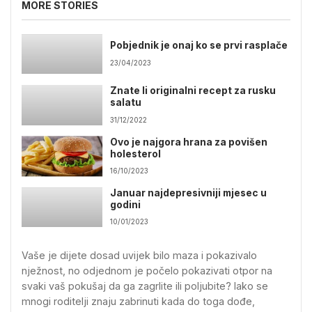
MORE STORIES
Pobjednik je onaj ko se prvi rasplače
23/04/2023
Znate li originalni recept za rusku
salatu
31/12/2022
Ovo je najgora hrana za povišen
holesterol
16/10/2023
Januar najdepresivniji mjesec u
godini
10/01/2023
Vaše je dijete dosad uvijek bilo maza i pokazivalo
nježnost, no odjednom je počelo pokazivati otpor na
svaki vaš pokušaj da ga zagrlite ili poljubite? Iako se
mnogi roditelji znaju zabrinuti kada do toga dođe,