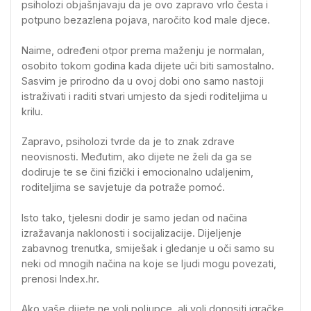
psiholozi objašnjavaju da je ovo zapravo vrlo česta i
potpuno bezazlena pojava, naročito kod male djece.
Naime, određeni otpor prema maženju je normalan,
osobito tokom godina kada dijete uči biti samostalno.
Sasvim je prirodno da u ovoj dobi ono samo nastoji
istraživati ​​i raditi stvari umjesto da sjedi roditeljima u
krilu.
Zapravo, psiholozi tvrde da je to znak zdrave
neovisnosti. Međutim, ako dijete ne želi da ga se
dodiruje te se čini fizički i emocionalno udaljenim,
roditeljima se savjetuje da potraže pomoć.
Isto tako, tjelesni dodir je samo jedan od načina
izražavanja naklonosti i socijalizacije. Dijeljenje
zabavnog trenutka, smiješak i gledanje u oči samo su
neki od mnogih načina na koje se ljudi mogu povezati,
prenosi Index.hr.
Ako vaše dijete ne voli poljupce, ali voli donositi igračke