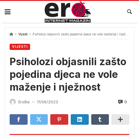
Skip
to
content
Vijesti
Psiholozi objasnili zašto pojedina djeca ne vole maženje i nježnost
VIJESTI
Psiholozi objasnili zašto
pojedina djeca ne vole
maženje i nježnost
0
EroBa
11/06/2023
—