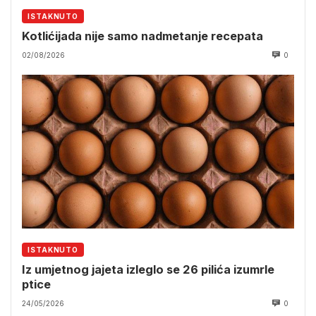
ISTAKNUTO
Kotlićijada nije samo nadmetanje recepata
02/08/2026
0
ISTAKNUTO
Iz umjetnog jajeta izleglo se 26 pilića izumrle
ptice
24/05/2026
0