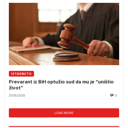
ISTAKNUTO
Prevarant iz BiH optužio sud da mu je “uništio
život”
21/05/2026
0
LOAD MORE