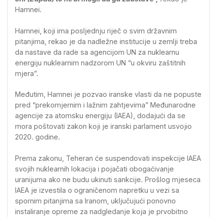
Hamnei.
Hamnei, koji ima posljednju riječ o svim državnim
pitanjima, rekao je da nadležne institucije u zemlji treba
da nastave da rade sa agencijom UN za nuklearnu
energiju nuklearnim nadzorom UN “u okviru zaštitnih
mjera”.
Međutim, Hamnei je pozvao iranske vlasti da ne popuste
pred “prekomjernim i lažnim zahtjevima” Međunarodne
agencije za atomsku energiju (IAEA), dodajući da se
mora poštovati zakon koji je iranski parlament usvojio
2020. godine.
Prema zakonu, Teheran će suspendovati inspekcije IAEA
svojih nuklearnih lokacija i pojačati obogaćivanje
uranijuma ako ne budu ukinuti sankcije. Prošlog mjeseca
IAEA je izvestila o ograničenom napretku u vezi sa
spornim pitanjima sa Iranom, uključujući ponovno
instaliranje opreme za nadgledanje koja je prvobitno