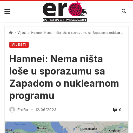
Skip
to
content
Vijesti
Hamnei: Nema ništa loše u sporazumu sa Zapadom o nuklearnom programu
VIJESTI
Hamnei: Nema ništa
loše u sporazumu sa
Zapadom o nuklearnom
programu
0
EroBa
12/06/2023
—