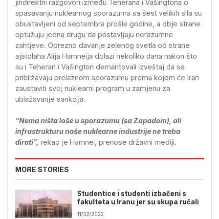
jindirektni razgovori između Teherana i Vašingtona o
spasavanju nuklearnog sporazuma sa šest velikih sila su
obustavljeni od septembra prošle godine, a obje strane
optužuju jedna drugu da postavljaju nerazumne
zahtjeve. Oprezno davanje zelenog svetla od strane
ajatolaha Alija Hamneija dolazi nekoliko dana nakon što
su i Teheran i Vašington demantovali izveštaj da se
približavaju prelaznom sporazumu prema kojem će Iran
zaustaviti svoj nuklearni program u zamjenu za
ublažavanje sankcija.
“Nema ništa loše u sporazumu (sa Zapadom), ali
infrastrukturu naše nuklearne industrije ne treba
dirati”,
rekao je Hamnei, prenose državni mediji.
MORE STORIES
Studentice i studenti izbačeni s
fakulteta u Iranu jer su skupa ručali
11/02/2023