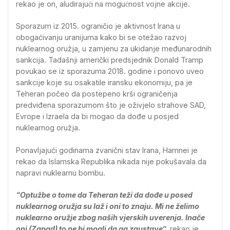
rekao je on, aludirajući na mogućnost vojne akcije.
Sporazum iz 2015. ograničio je aktivnost Irana u
obogaćivanju uranijuma kako bi se otežao razvoj
nuklearnog oružja, u zamjenu za ukidanje međunarodnih
sankcija. Tadašnji američki predsjednik Donald Tramp
povukao se iz sporazuma 2018. godine i ponovo uveo
sankcije koje su osakatile iransku ekonomiju, pa je
Teheran počeo da postepeno krši ograničenja
predviđena sporazumom što je oživjelo strahove SAD,
Evrope i Izraela da bi mogao da dođe u posjed
nuklearnog oružja.
Ponavljajući godinama zvanični stav Irana, Hamnei je
rekao da Islamska Republika nikada nije pokušavala da
napravi nuklearnu bombu.
“Optužbe o tome da Teheran teži da dođe u posed
nuklearnog oružja su laž i oni to znaju. Mi ne želimo
nuklearno oružje zbog naših vjerskih uverenja. Inače
oni (Zapad) to ne bi mogli da ga zaustave“,
rekao je