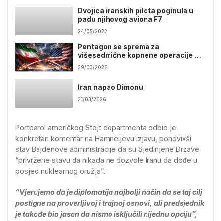
Dvojica iranskih pilota poginula u
padu njihovog aviona F7
24/05/2022
Pentagon se sprema za
višesedmične kopnene operacije u
Iranu
29/03/2026
Iran napao Dimonu
21/03/2026
Portparol američkog Stejt departmenta odbio je
konkretan komentar na Hamneijevu izjavu, ponovivši
stav Bajdenove administracije da su Sjedinjene Države
“privržene stavu da nikada ne dozvole Iranu da dođe u
posjed nuklearnog oružja”.
“Vjerujemo da je diplomatija najbolji način da se taj cilj
postigne na proverljivoj i trajnoj osnovi, ali predsjednik
je takođe bio jasan da nismo isključili nijednu opciju”,