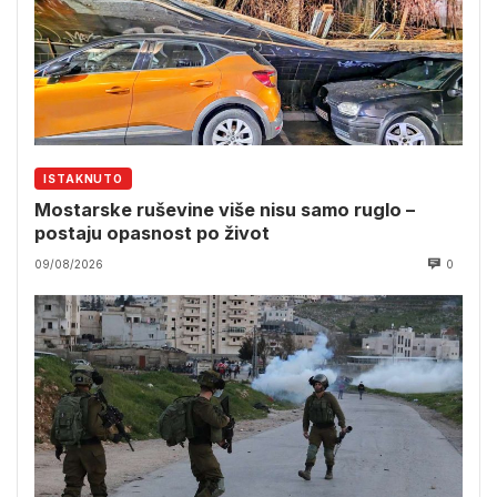
ISTAKNUTO
Mostarske ruševine više nisu samo ruglo –
postaju opasnost po život
09/08/2026
0