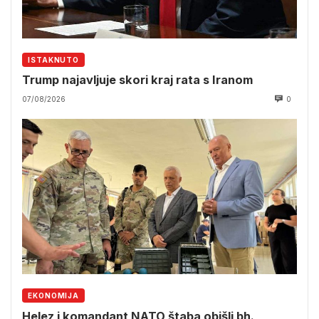
ISTAKNUTO
Trump najavljuje skori kraj rata s Iranom
07/08/2026
0
EKONOMIJA
Helez i komandant NATO štaba obišli bh.