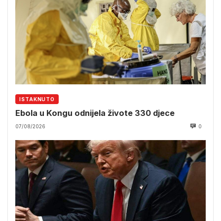
ISTAKNUTO
Ebola u Kongu odnijela živote 330 djece
07/08/2026
0