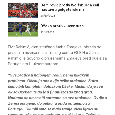
Demirović protiv Wolfsburga želi
nastaviti golgeterski niz
28/10/2023
Džeko protiv Juventusa
22/11/2025
Elvir Rahimić, član stručnog štaba Zmajeva, obratio se
prisutnim novinarima u Trening centru FS BiH u Zenici.
Rahimić je govorio o pripremama Zmajeva pred duele sa
Portugalom i Luksemburgom.
“Sve protiče u najboljem redu i nema nikakvih
problema. Očekuju nas dvije teške utakmice. Sutra
ćemo biti kompletni dolaskom Džeke. Mislim da je sve
ok sa Džekom te da je u finalu izašao zbog grča.
Nadamo se da će biti spreman za ove utakmice. Ovdje u
Zenici ostajemo do petka, a onda putujemo za
Portugal. Okupili smo se malo ranije. Neki igrači su
ranije završili sa prvenstvom, a neki skoro. Teško je