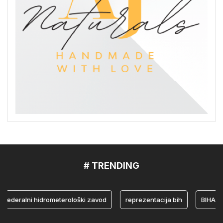
# TRENDING
ralni hidrometerološki zavod
reprezentacija bih
BIHAMK