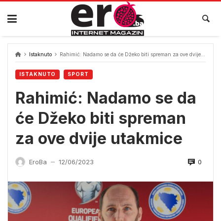
Skip
to
content
Istaknuto
Rahimić: Nadamo se da će Džeko biti spreman za ove dvije utakmice
ISTAKNUTO
SPORT
Rahimić: Nadamo se da
će Džeko biti spreman
za ove dvije utakmice
0
EroBa
12/06/2023
—