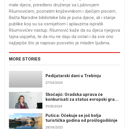
male djece, priređeno druženje sa Ljubivojem
Ršumovićem, poznatim književnikom i dječijim piscem.
Bašta Narodne biblioteke bila je puna djece, ali i starije
publike koji su sa osmijehom i aplauzima ispratili
Ršumovićev nastup. Ršumović kaže da su djeca njegova
tajna uspjeha, te da mu ne daju da ostari i da sve ono
najljepše što je napisao posvetio je mladim ljudima.
MORE STORIES
Pedijatarski dani u Trebinju
27/04/2024
Skočajić: Gradska uprava će
konkurisati za status evropski grad
sporta
01/05/2024
Putica: Očekuje se još bolja
turistička godina od prošlogodišnje
28/06/2023