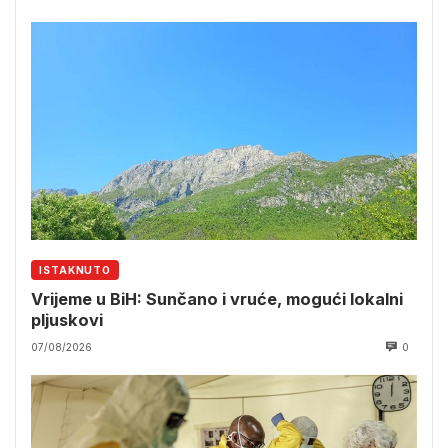
ISTAKNUTO
Vrijeme u BiH: Sunčano i vruće, mogući lokalni
pljuskovi
07/08/2026
0