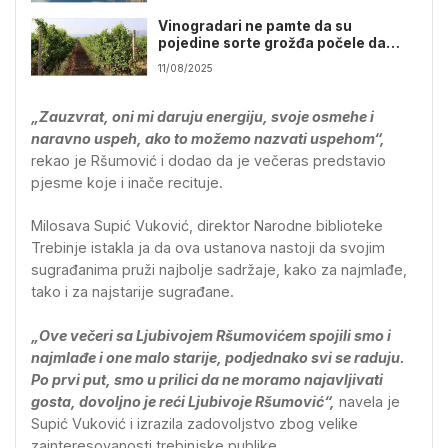
Vinogradari ne pamte da su
pojedine sorte grožđa počele da
sazrijevaju već u julu
11/08/2025
„Zauzvrat, oni mi daruju energiju, svoje osmehe i
naravno uspeh, ako to možemo nazvati uspehom“,
rekao je Ršumović i dodao da je večeras predstavio
pjesme koje i inače recituje.
Milosava Supić Vuković, direktor Narodne biblioteke
Trebinje istakla ja da ova ustanova nastoji da svojim
sugrađanima pruži najbolje sadržaje, kako za najmlađe,
tako i za najstarije sugrađane.
„Ove večeri sa Ljubivojem Ršumovićem spojili smo i
najmlađe i one malo starije, podjednako svi se raduju.
Po prvi put, smo u prilici da ne moramo najavljivati
gosta, dovoljno je reći Ljubivoje Ršumović“,
navela je
Supić Vuković i izrazila zadovoljstvo zbog velike
zainteresovanosti trebinjske publike.