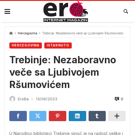
Skip
to
content
Hercegovina
Trebinje: Nezaboravno veče sa Ljubivojem Ršumovićem
HERCEGOVINA
ISTAKNUTO
Trebinje: Nezaboravno
veče sa Ljubivojem
Ršumovićem
0
EroBa
13/06/2023
—
U Narodnoj biblioteci Trebinje sinoć je na radost velike i