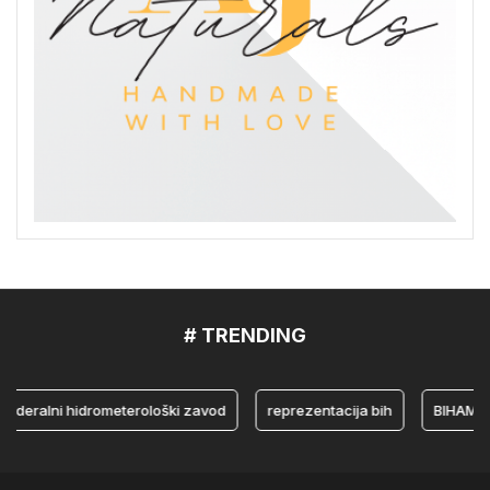
# TRENDING
ralni hidrometerološki zavod
reprezentacija bih
BIHAMK