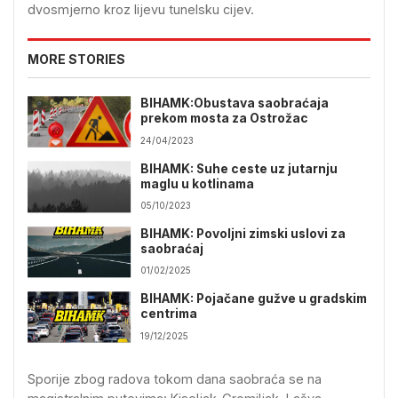
dvosmjerno kroz lijevu tunelsku cijev.
MORE STORIES
BIHAMK:Obustava saobraćaja
prekom mosta za Ostrožac
24/04/2023
BIHAMK: Suhe ceste uz jutarnju
maglu u kotlinama
05/10/2023
BIHAMK: Povoljni zimski uslovi za
saobraćaj
01/02/2025
BIHAMK: Pojačane gužve u gradskim
centrima
19/12/2025
Sporije zbog radova tokom dana saobraća se na