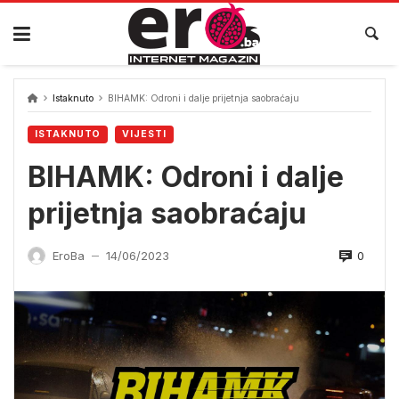
Skip
to
content
Istaknuto
BIHAMK: Odroni i dalje prijetnja saobraćaju
ISTAKNUTO
VIJESTI
BIHAMK: Odroni i dalje
prijetnja saobraćaju
0
EroBa
14/06/2023
—