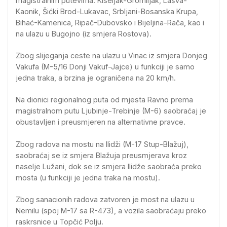
magistralnim putevima: Kiseljak-Gromiljak, Lašva-
Kaonik, Šićki Brod-Lukavac, Srbljani-Bosanska Krupa,
Bihać-Kamenica, Ripač-Dubovsko i Bijeljina-Rača, kao i
na ulazu u Bugojno (iz smjera Rostova).
Zbog slijeganja ceste na ulazu u Vinac iz smjera Donjeg
Vakufa (M-5/16 Donji Vakuf-Jajce) u funkciji je samo
jedna traka, a brzina je ograničena na 20 km/h.
Na dionici regionalnog puta od mjesta Ravno prema
magistralnom putu Ljubinje-Trebinje (M-6) saobraćaj je
obustavljen i preusmjeren na alternativne pravce.
Zbog radova na mostu na Ilidži (M-17 Stup-Blažuj),
saobraćaj se iz smjera Blažuja preusmjerava kroz
naselje Lužani, dok se iz smjera Ilidže saobraća preko
mosta (u funkciji je jedna traka na mostu).
Zbog sanacionih radova zatvoren je most na ulazu u
Nemilu (spoj M-17 sa R-473), a vozila saobraćaju preko
raskrsnice u Topčić Polju.