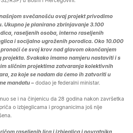
Z/RSP) u Bosni i Hercegovini.
našnjom svečanošću ovaj projekt privodimo
u. Ukupno je planirano zbrinjavanje 3.100
dica, raseljenih osoba, interno raseljenih
eglica i socijalno ugroženih porodica. Oko 10.000
i pronaći će svoj krov nad glavom okončanjem
 projekta. Svakako imamo namjeru nastaviti i s
im sličnim projektima zatvaranja kolektivnih
ara, za koje se nadam da ćemo ih zatvoriti u
me mandatu –
dodao je federalni ministar.
nuo se i na činjenicu da 28 godina nakon završetka
 priča o izbjeglicama i prognanicima još nije
šena.
pričom raseljenih lica i izbjeglica i povratnika