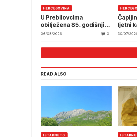
HERCEGOVINA
HERCEG
U Prebilovcima
Čapljin
obilježena 85. godišnjica
ljetni 
stradanja 4.000
0
06/08/2026
30/07/202
mještana srpske
nacionalnosti
READ ALSO
ISTAKNUTO
ISTAKN