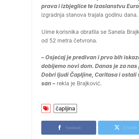
prava i izbjeglice te Izaslanstvu Eur
izgradnja stanova trajala godinu dana.
Uime korisnika obratila se Sanela Brajko
od 52 metra četvrona.
– Osjećaj je predivan i prvo bih iska
dobijemo novi dom. Danas je za nas p
Dobri ljudi Čapljine, Caritasa i osta
san –
rekla je Brajković.
čapljina
Facebook
X Twitter