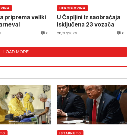
OVINA
HERCEGOVINA
a priprema veliki
U Čapljini iz saobraćaja
karneval
isključena 23 vozača
0
0
6
28/07/2026
LOAD MORE
UTO
ISTAKNUTO