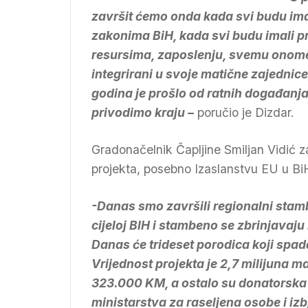
završit ćemo onda kada svi budu ima
zakonima BiH, kada svi budu imali p
resursima, zaposlenju, svemu onome
integrirani u svoje matične zajednic
godina je prošlo od ratnih događanja 
privodimo kraju –
poručio je Dizdar.
Gradonačelnik Čapljine Smiljan Vidić za
projekta, posebno Izaslanstvu EU u Bi
-Danas smo završili regionalni stamb
cijeloj BIH i stambeno se zbrinjavaju 
Danas će trideset porodica koji spada
Vrijednost projekta je 2,7 milijuna m
323.000 KM, a ostalo su donatorska 
ministarstva za raseljena osobe i iz