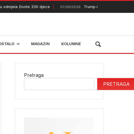
jela živote 330 djece
Trump najavljuje skori kraj rata s
07/08/2026
OSTALO
MAGAZIN
KOLUMNE
Pretraga
PRETRAGA