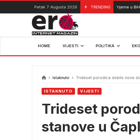
Skip
Petak 7 Augusta 2026
TRENDING
Vrijeme u BiH: Sunča
07/08/2026
to
content
HOME
VIJESTI
POLITIKA
EK
Istaknuto
Trideset porodica dobilo nove sta
ISTAKNUTO
VIJESTI
Trideset porod
stanove u Čapl