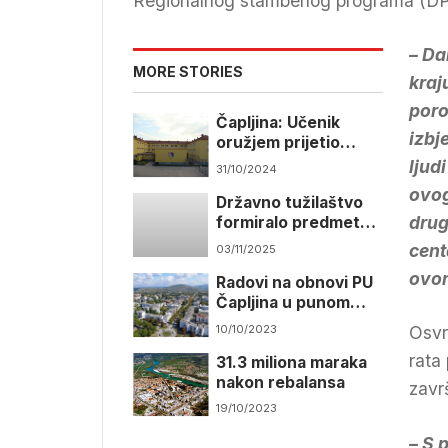
Regionalnog stambenog programa (DPS
– Da
MORE STORIES
kraj
poro
Čapljina: Učenik
izbj
oružjem prijetio
nastavnici i drugim
ljud
31/10/2024
učenicima
ovog
Državno tužilaštvo
drug
formiralo predmet
nakon veličanja
cent
03/11/2025
Slobodana Praljka
ovo
Radovi na obnovi PU
Čapljina u punom
zamahu
10/10/2023
Osvr
rata
31.3 miliona maraka
nakon rebalansa
zavr
19/10/2023
– S 