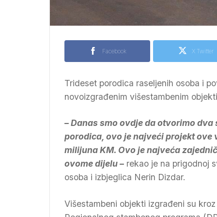
Facebook
X Twitter
Trideset porodica raseljenih osoba i po
novoizgrađenim višestambenim objekti
– Danas smo ovdje da otvorimo dva s
porodica, ovo je najveći projekt ove 
milijuna KM. Ovo je najveća zajednič
ovome dijelu –
rekao je na prigodnoj s
osoba i izbjeglica Nerin Dizdar.
Višestambeni objekti izgrađeni su kroz