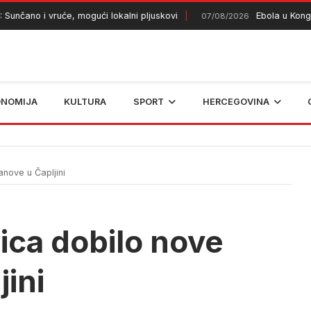
no i vruće, mogući lokalni pljuskovi
Ebola u Kongu odni
07/08/2026
ONOMIJA
KULTURA
SPORT
HERCEGOVINA
nove u Čapljini
ica dobilo nove
jini