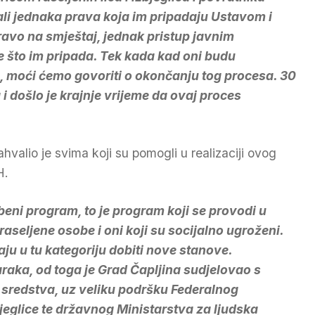
li jednaka prava koja im pripadaju Ustavom i
ravo na smještaj, jednak pristup javnim
 što im pripada. Tek kada kad oni budu
e, moći ćemo govoriti o okončanju tog procesa. 30
i došlo je krajnje vrijeme da ovaj proces
hvalio je svima koji su pomogli u realizaciji ovog
H.
eni program, to je program koji se provodi u
raseljene osobe i oni koji su socijalno ugroženi.
ju u tu kategoriju dobiti nove stanove.
araka, od toga je Grad Čapljina sudjelovao s
sredstva, uz veliku podršku Federalnog
bjeglice te državnog Ministarstva za ljudska