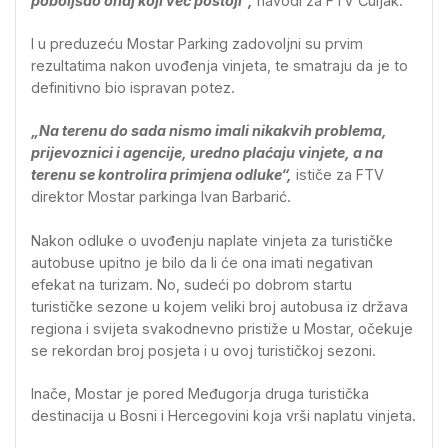
poboljšao onaj koji već postoji“,
navodi za FTV Čuljak.
I u preduzeću Mostar Parking zadovoljni su prvim
rezultatima nakon uvođenja vinjeta, te smatraju da je to
definitivno bio ispravan potez.
„Na terenu do sada nismo imali nikakvih problema,
prijevoznici i agencije, uredno plaćaju vinjete, a na
terenu se kontrolira primjena odluke“,
ističe za FTV
direktor Mostar parkinga Ivan Barbarić.
Nakon odluke o uvođenju naplate vinjeta za turističke
autobuse upitno je bilo da li će ona imati negativan
efekat na turizam. No, sudeći po dobrom startu
turističke sezone u kojem veliki broj autobusa iz država
regiona i svijeta svakodnevno pristiže u Mostar, očekuje
se rekordan broj posjeta i u ovoj turističkoj sezoni.
Inače, Mostar je pored Međugorja druga turistička
destinacija u Bosni i Hercegovini koja vrši naplatu vinjeta.