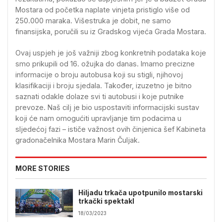
Mostara od početka naplate vinjeta pristiglo više od
250.000 maraka. Višestruka je dobit, ne samo
finansijska, poručili su iz Gradskog vijeća Grada Mostara.
Ovaj uspjeh je još važniji zbog konkretnih podataka koje
smo prikupili od 16. ožujka do danas. Imamo precizne
informacije o broju autobusa koji su stigli, njihovoj
klasifikaciji i broju sjedala. Također, izuzetno je bitno
saznati odakle dolaze svi ti autobusi i koje putnike
prevoze. Naš cilj je bio uspostaviti informacijski sustav
koji će nam omogućiti upravljanje tim podacima u
sljedećoj fazi – ističe važnost ovih činjenica šef Kabineta
gradonačelnika Mostara Marin Čuljak.
MORE STORIES
Hiljadu trkača upotpunilo mostarski
trkački spektakl
18/03/2023