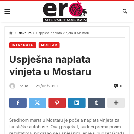
Skip
to
content
Istaknuto
Uspješna naplata vinjeta u Mostaru
ISTAKNUTO
MOSTAR
Uspješna naplata
vinjeta u Mostaru
0
EroBa
22/06/2023
—
Sredinom marta u Mostaru je počela naplata vinjeta za
turističke autobuse. Ovaj projekat, sudeći prema prvim
rezultatima, pokazao se uspješnim jer je u budžet Grada