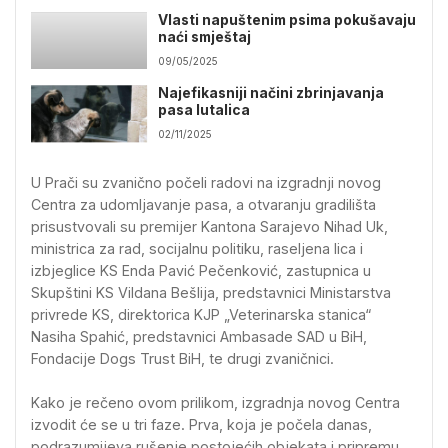
Vlasti napuštenim psima pokušavaju
naći smještaj
09/05/2025
Najefikasniji načini zbrinjavanja
pasa lutalica
02/11/2025
U Prači su zvanično počeli radovi na izgradnji novog
Centra za udomljavanje pasa, a otvaranju gradilišta
prisustvovali su premijer Kantona Sarajevo Nihad Uk,
ministrica za rad, socijalnu politiku, raseljena lica i
izbjeglice KS Enda Pavić Pečenković, zastupnica u
Skupštini KS Vildana Bešlija, predstavnici Ministarstva
privrede KS, direktorica KJP „Veterinarska stanica“
Nasiha Spahić, predstavnici Ambasade SAD u BiH,
Fondacije Dogs Trust BiH, te drugi zvaničnici.
Kako je rečeno ovom prilikom, izgradnja novog Centra
izvodit će se u tri faze. Prva, koja je počela danas,
podrazumijeva rušenje postojećih objekata i pripremu