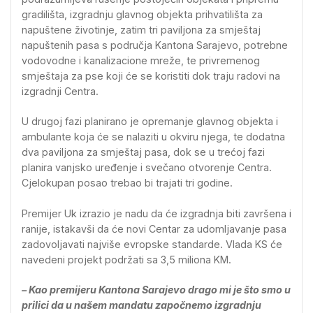
gradilišta, izgradnju glavnog objekta prihvatilišta za
napuštene životinje, zatim tri paviljona za smještaj
napuštenih pasa s područja Kantona Sarajevo, potrebne
vodovodne i kanalizacione mreže, te privremenog
smještaja za pse koji će se koristiti dok traju radovi na
izgradnji Centra.
U drugoj fazi planirano je opremanje glavnog objekta i
ambulante koja će se nalaziti u okviru njega, te dodatna
dva paviljona za smještaj pasa, dok se u trećoj fazi
planira vanjsko uređenje i svečano otvorenje Centra.
Cjelokupan posao trebao bi trajati tri godine.
Premijer Uk izrazio je nadu da će izgradnja biti završena i
ranije, istakavši da će novi Centar za udomljavanje pasa
zadovoljavati najviše evropske standarde. Vlada KS će
navedeni projekt podržati sa 3,5 miliona KM.
– Kao premijeru Kantona Sarajevo drago mi je što smo u
prilici da u našem mandatu započnemo izgradnju