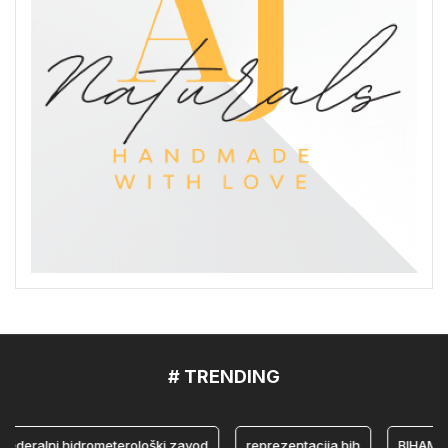
# TRENDING
eralni hidrometerološki zavod
reprezentacija bih
BIHAMK