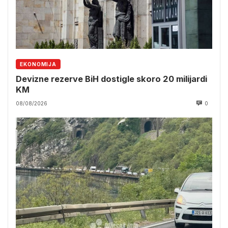
EKONOMIJA
Devizne rezerve BiH dostigle skoro 20 milijardi
KM
08/08/2026
0