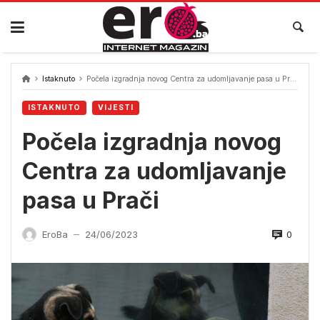
Skip
to
content
Istaknuto
Počela izgradnja novog Centra za udomljavanje pasa u Prači
ISTAKNUTO
VIJESTI
Počela izgradnja novog
Centra za udomljavanje
pasa u Prači
0
EroBa
24/06/2023
—