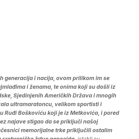
znih generacija i nacija, ovom prilikom im se
mlađima i ženama, te onima koji su došli iz
dske, Sjedinjenih Američkih Država i mnogih
la ultramaratoncu, velikom sportisti i
Ruđi Boškoviću koji je iz Metkovića, i pored
z najave stigao da se priključi našoj
česnici memorijalne trke priključili ostalim
a srebreničke žrtve genocida,
istakli su