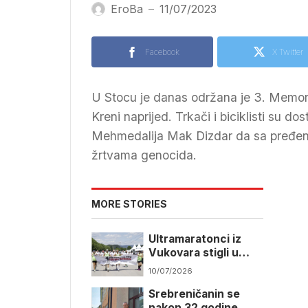
EroBa
11/07/2023
—
Facebook
X Twitter
U Stocu je danas održana je 3. Memorij
Kreni naprijed. Trkači i biciklisti su d
Mehmedalija Mak Dizdar da sa pređeni
žrtvama genocida.
MORE STORIES
Ultramaratonci iz
Vukovara stigli u
Potočare
10/07/2026
Srebreničanin se
nakon 32 godine