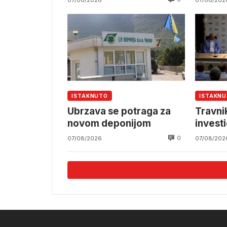
ISTAKNUTO
ISTAKN
Ubrzava se potraga za
Travnik
novom deponijom
investi
0
07/08/2026
07/08/202