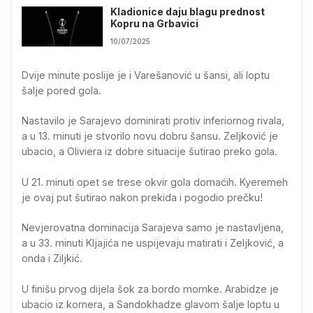
Kladionice daju blagu prednost
Kopru na Grbavici
10/07/2025
Dvije minute poslije je i Varešanović u šansi, ali loptu
šalje pored gola.
Nastavilo je Sarajevo dominirati protiv inferiornog rivala,
a u 13. minuti je stvorilo novu dobru šansu. Zeljković je
ubacio, a Oliviera iz dobre situacije šutirao preko gola.
U 21. minuti opet se trese okvir gola domaćih. Kyeremeh
je ovaj put šutirao nakon prekida i pogodio prečku!
Nevjerovatna dominacija Sarajeva samo je nastavljena,
a u 33. minuti Kljajića ne uspijevaju matirati i Zeljković, a
onda i Ziljkić.
U finišu prvog dijela šok za bordo momke. Arabidze je
ubacio iz kornera, a Sandokhadze glavom šalje loptu u