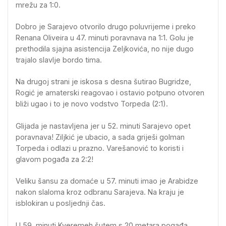
mrežu za 1:0.
Dobro je Sarajevo otvorilo drugo poluvrijeme i preko
Renana Oliveira u 47. minuti poravnava na 1:1. Golu je
prethodila sjajna asistencija Zeljkovića, no nije dugo
trajalo slavlje bordo tima.
Na drugoj strani je iskosa s desna šutirao Bugridze,
Rogić je amaterski reagovao i ostavio potpuno otvoren
bliži ugao i to je novo vodstvo Torpeda (2:1).
Glijada je nastavljena jer u 52. minuti Sarajevo opet
poravnava! Ziljkić je ubacio, a sada griješi golman
Torpeda i odlazi u prazno. Varešanović to koristi i
glavom pogađa za 2:2!
Veliku šansu za domaće u 57. minuti imao je Arabidze
nakon slaloma kroz odbranu Sarajeva. Na kraju je
isblokiran u posljednji čas.
U 59. minuti Kyeremeh šutem s 20 metara pogađa