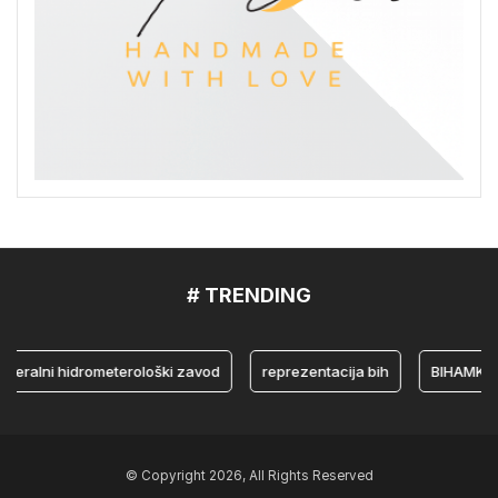
# TRENDING
lni hidrometerološki zavod
reprezentacija bih
BIHAMK
© Copyright 2026, All Rights Reserved