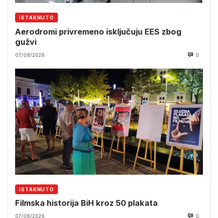
ISTAKNUTO
Aerodromi privremeno isključuju EES zbog
gužvi
07/08/2026
0
ISTAKNUTO
Filmska historija BiH kroz 50 plakata
07/08/2026
0