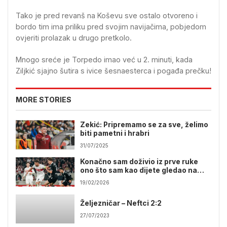
Tako je pred revanš na Koševu sve ostalo otvoreno i
bordo tim ima priliku pred svojim navijačima, pobjedom
ovjeriti prolazak u drugo pretkolo.
Mnogo sreće je Torpedo imao već u 2. minuti, kada
Ziljkić sjajno šutira s ivice šesnaesterca i pogađa prečku!
MORE STORIES
Zekić: Pripremamo se za sve, želimo
biti pametni i hrabri
31/07/2025
Konačno sam doživio iz prve ruke
ono što sam kao dijete gledao na
TV-u
19/02/2026
Željezničar – Neftci 2:2
27/07/2023