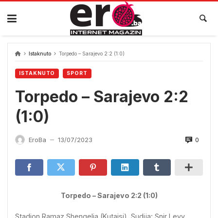
Skip
to
content
Istaknuto
Torpedo – Sarajevo 2:2 (1:0)
ISTAKNUTO
SPORT
Torpedo – Sarajevo 2:2
(1:0)
0
EroBa
13/07/2023
—
Torpedo – Sarajevo 2:2 (1:0)
Stadion Ramaz Shengelia (Kutaisi). Sudija: Snir Levy