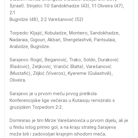
(Izrael). Strijelci: 1:0 Sandokhadze (43), 1:1 Oliveira (47),
2:1
Bugridze (48), 2:2 Varešanović (52)
Torpedo: Kljajić, Kobuladze, Monteiro, Sandokhadze,
Nadaraia, Gigouri, Akbari, Shergelashvili, Pantsulaia,
Arabidze, Bugridze.
Sarajevo: Rogić, Beganović, Trako, Soldo, Duraković
(Radović), Zeljković, Vrančić (Balta), Varešanović
(Mustafić), Ziljkić (Viveros), Kyereme (Guliashvili),
Oliveira.
Sarajevo je u prvom meču prvog pretkola
Konferencijske lige večeras u Kutaisiju remiziralo s
gruzijskim Torpedom 2:2.
Dominirao je tim Mirze Varešanovića u prvom dijelu, ali je
u finišu istog primio gol, a na kraju strateg Sarajeva
može biti i zadovoljan krajnjim ishodom meča.