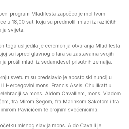
beni program Mladifesta započeo je molitvom
ce u 18,00 sati koju su predmolili mladi iz različitih
lja svijeta.
n toga uslijedila je ceremonija otvaranja Mladifesta
ojoj su ispred glavnog oltara sa zastavama svojih
lja prošli mladi iz sedamdeset prisutnih zemalja.
rnju svetu misu predslavio je apostolski nuncij u
i i Hercegovini mons. Francis Assisi Chullikatt u
elebraciji sa mons. Aldom Cavalliem, mons. Vladom
ćem, fra Mirom Šegom, fra Marinkom Šakotom i fra
imirom Pavičićem te brojnim svećenicima.
očetku misnog slavlja mons. Aldo Cavalli je