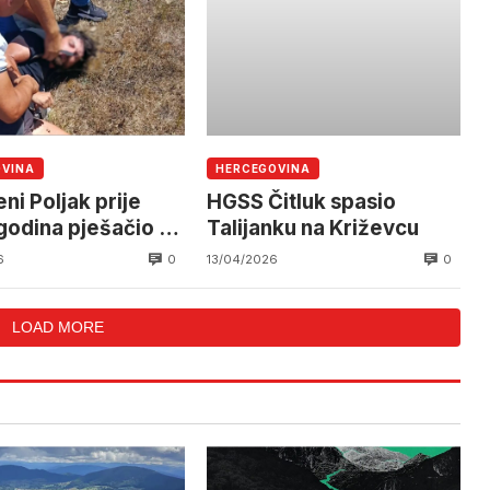
OVINA
HERCEGOVINA
ni Poljak prije
HGSS Čitluk spasio
godina pješačio do
Talijanku na Križevcu
orja
0
0
6
13/04/2026
LOAD MORE