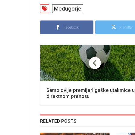
Međugorje
Facebook
X Twitter
Samo dvije premijerligaške utakmice u
direktnom prenosu
RELATED POSTS