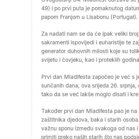
49) i po prvi puta je pomaknutog datu
papom Franjom u Lisabonu (Portugal).
Za nadati nam se da će ipak veliki bro
sakramenti ispovijedi i euharistije te 
generator duhovnih milosti koje su to
svijetu i čovjeku, kao i proteklih godin
Prvi dan Mladifesta započeo je već s j
sunčanih dana, ova srijeda 26. srpnja, 
tako da se već lakše moglo disati i kret
Također prvi dan Mladifesta pao je na
zaštitnika djedova, baka i starih osob
važnu sponu između svakoga od nas i n
primiti preko naših starih što nas podsj