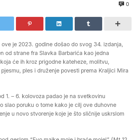
0
 ove je 2023. godine došao do svog 34. izdanja,
en od strane fra Slavka Barbarića kao jedna
oja će ih kroz prigodne kateheze, molitvu,
pjesmu, ples i druženje povesti prema Kraljici Mira
od 1. – 6. kolovoza padao je na svetkovinu
no slao poruku o tome kako je cilj ove duhovne
je u novo stvorenje koje je što sličnije uskrslom
pod geslom “Evo majke moje i braće moje!” (Mt 12,