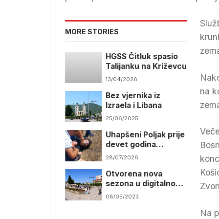
Služ
MORE STORIES
kruni
zema
HGSS Čitluk spasio
Talijanku na Križevcu
Nako
13/04/2026
na k
Bez vjernika iz
zema
Izraela i Libana
25/06/2025
Veče
Uhapšeni Poljak prije
devet godina
Bosn
pješačio do
konc
28/07/2026
Međugorja
Koši
Otvorena nova
sezona u digitalnom
Zvon
muzeju Naša Majka u
08/05/2023
Međugorju
Na p