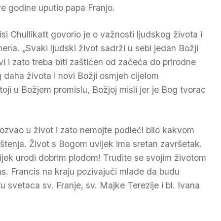
ve godine uputio papa Franjo.
si Chullikatt govorio je o važnosti ljudskog života i
mena. „Svaki ljudski život sadrži u sebi jedan Božji
avi i zato treba biti zaštićen od začeća do prirodne
g daha života i novi Božji osmjeh cijelom
toji u Božjem promislu, Božjoj misli jer je Bog tvorac
e pozvao u život i zato nemojte podleći bilo kakvom
ištenja. Život s Bogom uvijek ima sretan završetak.
ijek urodi dobrim plodom! Trudite se svojim životom
s. Francis na kraju pozivajući mlade da budu
ru svetaca sv. Franje, sv. Majke Terezije i bl. Ivana