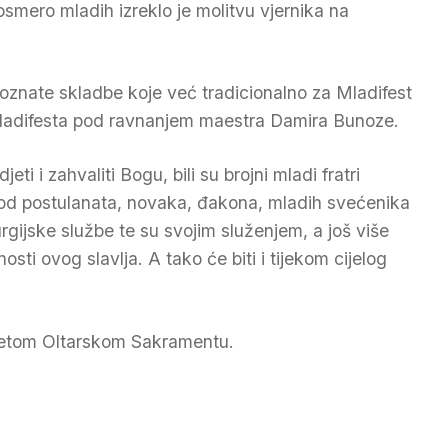
osmero mladih izreklo je molitvu vjernika na
 poznate skladbe koje već tradicionalno za Mladifest
r Mladifesta pod ravnanjem maestra Damira Bunoze.
ti i zahvaliti Bogu, bili su brojni mladi fratri
 od postulanata, novaka, đakona, mladih svećenika
turgijske službe te su svojim služenjem, a još više
sti ovog slavlja. A tako će biti i tijekom cijelog
esvetom Oltarskom Sakramentu.