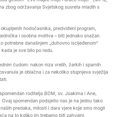
ma zbog održavanja Svjetskog susreta mladih s
j okupljenih hodočasnika, predviđeni program,
zajednička i osobna molitva – biti jednako snažan
liko potrebne današnjem „duhovno iscijeđenom“
a kada je sve bilo po redu.
ednim čudom: nakon niza vrelih, žarkih i sparnih
osvanula je oblačna i za nekoliko stupnjeva svježija
ati.
 spomendan roditelja BDM, sv. Joakima i Ane,
a. Ovaj spomendan podsjetio nas je na jednu tako
aših predaka, milosti i dara vjere koje smo mogli
eća na to koliko im trebamo biti zahvalni.