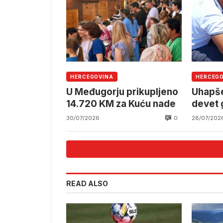
HERCEGOVINA
HERCEG
U Međugorju prikupljeno
Uhapše
14.720 KM za Kuću nade
devet 
Međug
0
30/07/2026
28/07/202
READ ALSO