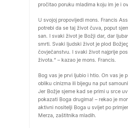
pročitao poruku mladima koju im je i o
U svojoj propovijedi mons. Francis Assi
potrebi da se taj život čuva, poput sje
san. I svaki život je Božji dar, dar ljub
smrti. Svaki ljudski život je plod Božje
čovječanstvu. I svaki život najprije pos
života.“ – kazao je mons. Francis.
Bog vas je prvi ljubio i htio. On vas j
obliku cinizma ili bijegu na put samoun
Jer Božje sjeme kad se primi u srce uv
pokazati Boga drugima! – rekao je mon
aktivni nositelji Boga u svijet po primje
Merza, zaštitnika mladih.