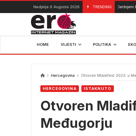
Skip
Nedjelja 9 Augusta 2026
TRENDING
Derbijem Borca
09/08/2026
to
content
HOME
VIJESTI
POLITIKA
EK
Hercegovina
Otvoren Mladifest 2023. u M
HERCEGOVINA
ISTAKNUTO
Otvoren Mladif
Međugorju