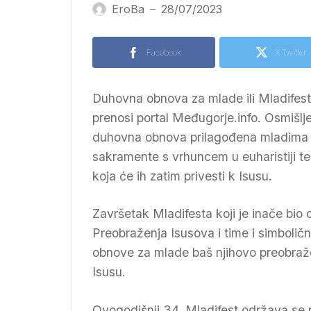
EroBa
28/07/2023
—
Facebook
X Twitter
Duhovna obnova za mlade ili Mladifest
prenosi portal Međugorje.info. Osmišlj
duhovna obnova prilagođena mladima k
sakramente s vrhuncem u euharistiji te 
koja će ih zatim privesti k Isusu.
Završetak Mladifesta koji je inače bio 
Preobraženja Isusova i time i simbolič
obnove za mlade baš njihovo preobražen
Isusu.
Ovogodišnji 34. Mladifest održava se 