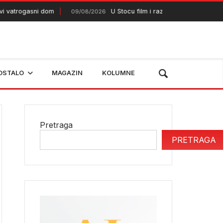
trogasni dom
U Stocu film i razgovor o budućnosti Bre
09/08/2026
OSTALO
MAGAZIN
KOLUMNE
Pretraga
PRETRAGA