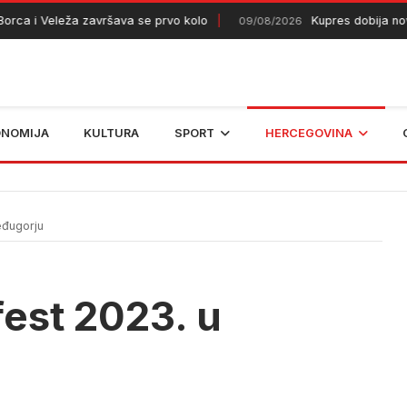
 i Veleža završava se prvo kolo
Kupres dobija novi va
09/08/2026
ONOMIJA
KULTURA
SPORT
HERCEGOVINA
eđugorju
est 2023. u