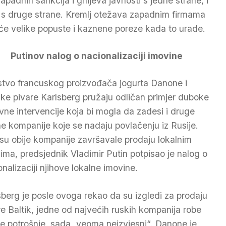
dnih sankcija i gnijeva javnosti s jedne strane, i
sti s druge strane. Kremlj otežava zapadnim firmama
će velike popuste i kaznene poreze kada to urade.
Putinov nalog o nacionalizaciji imovine
stvo francuskog proizvođača jogurta Danone i
ke pivare Karlsberg pružaju odličan primjer duboke
vne intervencije koja bi mogla da zadesi i druge
ne kompanije koje se nadaju povlačenju iz Rusije.
su obije kompanije završavale prodaju lokalnim
ima, predsjednik Vladimir Putin potpisao je nalog o
onalizaciji njihove lokalne imovine.
sberg je posle ovoga rekao da su izgledi za prodaju
re Baltik, jedne od najvećih ruskih kompanija robe
ke potrošnje, sada „veoma neizvjesni“. Danone je