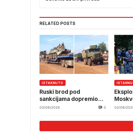
RELATED POSTS
ISTAKNUTO
ISTAKN
Ruski brod pod
Eksploz
sankcijama dopremio
Moskve
oklopna vozila u Mali
poginu
0
03/08/2026
02/08/202