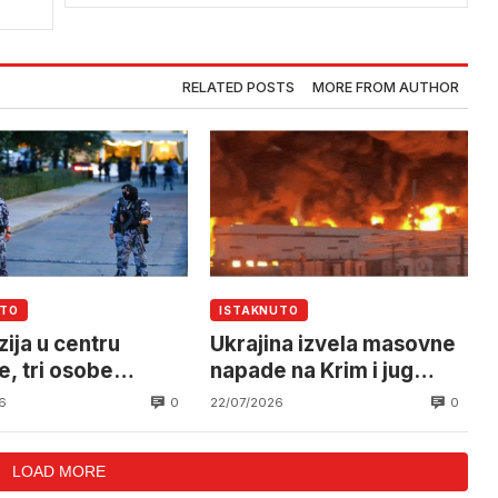
RELATED POSTS
MORE FROM AUTHOR
UTO
ISTAKNUTO
ija u centru
Ukrajina izvela masovne
, tri osobe
napade na Krim i jug
le
Rusije
0
0
6
22/07/2026
LOAD MORE