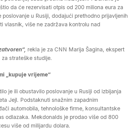
štio da će rezervisati otpis od 200 miliona eura za
e poslovanje u Rusiji, dodajući prethodno prijavljenih
ti vlasnik, više ne zadržava kontrolu nad
 zatvoren“,
rekla je za CNN Marija Šagina, ekspert
za strateške studije.
rmi „kupuje vrijeme“
o je ili obustavilo poslovanje u Rusiji od izbijanja
iteta Jejl. Podstaknuti snažnim zapadnim
đači automobila, tehnološke firme, konsultantske
las odlazaka. Mekdonalds je prodao više od 800
cesu više od milijardu dolara.