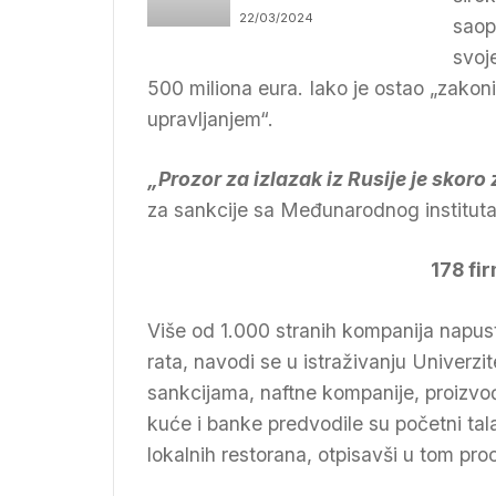
osuđenici otišli u rat
22/03/2024
saop
s Ukrajinom
svoj
500 miliona eura. Iako je ostao „zakoni
upravljanjem“.
„Prozor za izlazak iz Rusije je skoro
za sankcije sa Međunarodnog instituta 
178 fi
Više od 1.000 stranih kompanija napustil
rata, navodi se u istraživanju Univerz
sankcijama, naftne kompanije, proizvo
kuće i banke predvodile su početni ta
lokalnih restorana, otpisavši u tom pro