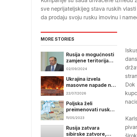
Kompanije su sada uhvaćene između zapa
sve neprijateljskijeg stava ruskih vla
da prodaju svoju rusku imovinu i name
MORE STORIES
Isku
Rusija o mogućnosti
dans
zamjene teritorija
nakon upada u Kursk
drža
02/09/2024
stra
Ukrajina izvela
Dok 
masovne napade na
Krim i jug Rusije
kupc
22/07/2026
naci
Poljska želi
preimenovati rusku
eksklavu Kalinjingrad
Karl
11/05/2023
piva
Rusija zatvara
sibirske zatvore,
širo