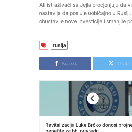
Ali istraživači sa Jejla procjenjuju da v
nastavlja da posluje uobičajno u Rusiji
obustavile nove investicije i smanjile po
rusija
Facebook
X Twitter
Revitalizacija Luke Brčko donosi brojn
benefite za bh. privredu