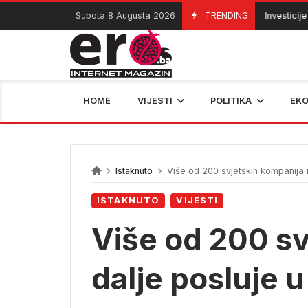
Skip
Subota 8 Augusta 2026
TRENDING
Investicije u Bi
08/08/2026
to
content
HOME
VIJESTI
POLITIKA
EK
Istaknuto
Više od 200 svjetskih kompanija i 
ISTAKNUTO
VIJESTI
Više od 200 sv
dalje posluje u