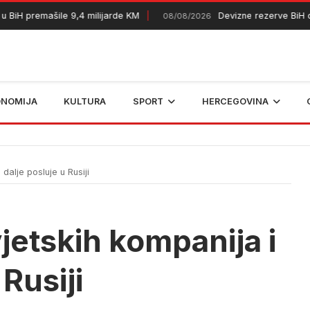
H premašile 9,4 milijarde KM
Devizne rezerve BiH dostigl
08/08/2026
ONOMIJA
KULTURA
SPORT
HERCEGOVINA
dalje posluje u Rusiji
jetskih kompanija i
 Rusiji