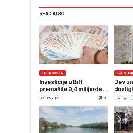
READ ALSO
EKONOMIJA
EKONOM
Investicije u BiH
Devizn
premašile 9,4 milijarde
dostig
KM
milijar
0
08/08/2026
08/08/202