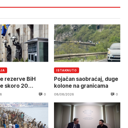
IJA
ISTAKNUTO
e rezerve BiH
Pojačan saobraćaj, duge
le skoro 20
kolone na granicama
di KM
0
0
6
08/08/2026