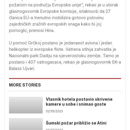
požarom na području Evropske unije”, rekao je u utorak
glasnogovornik Evropske komisije, istaknuvši da 27
članica EU-a trenutno mobilizira gotovo polovinu
zajedničkih zračnih evropskih snaga kako bi joj
pomoglo, prenosi Hina.
U pomoć Grčkoj poslano je jedanaest aviona i jedan
helikopter iz evropske flote. Vatrena stihija zahvatila je
Nacionalni park Dadiju na sjeveroistoku zemlje. Tamo je
poslano i 407 vatrogasaca, rekao je glasnogovornik EK-a
Balazs Ujvari.
MORE STORIES
Vlasnik hotela postavio skrivene
kamere u sobe i snimao goste
02/05/2023
Šumski požar približio se Atini