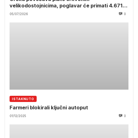
velikodostojnicima, poglavar će primati 4.671
euro bruto
05/07/2026
0
ISTAKNUTO
Farmeri blokirali ključni autoput
01/12/2025
0