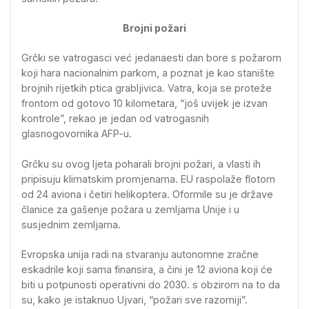
Brojni požari
Grčki se vatrogasci već jedanaesti dan bore s požarom
koji hara nacionalnim parkom, a poznat je kao stanište
brojnih rijetkih ptica grabljivica. Vatra, koja se proteže
frontom od gotovo 10 kilometara, “još uvijek je izvan
kontrole”, rekao je jedan od vatrogasnih
glasnogovornika AFP-u.
Grčku su ovog ljeta poharali brojni požari, a vlasti ih
pripisuju klimatskim promjenama. EU raspolaže flotom
od 24 aviona i četiri helikoptera. Oformile su je države
članice za gašenje požara u zemljama Unije i u
susjednim zemljama.
Evropska unija radi na stvaranju autonomne zračne
eskadrile koji sama finansira, a čini je 12 aviona koji će
biti u potpunosti operativni do 2030. s obzirom na to da
su, kako je istaknuo Ujvari, “požari sve razorniji”.