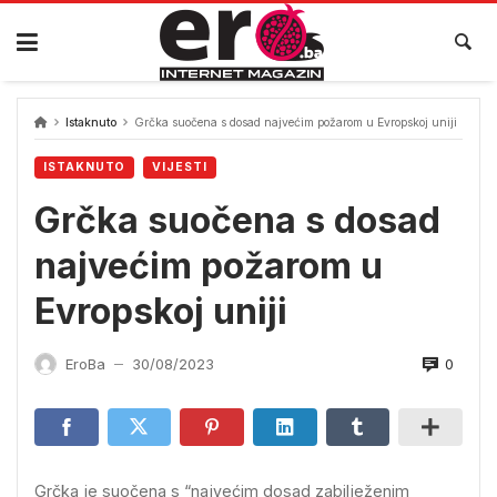
Skip
to
content
Istaknuto
Grčka suočena s dosad najvećim požarom u Evropskoj uniji
ISTAKNUTO
VIJESTI
Grčka suočena s dosad
najvećim požarom u
Evropskoj uniji
0
EroBa
30/08/2023
—
Grčka je suočena s “najvećim dosad zabilježenim