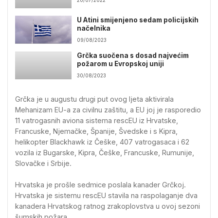
20/07/2022
U Atini smijenjeno sedam policijskih
načelnika
09/08/2023
Grčka suočena s dosad najvećim
požarom u Evropskoj uniji
30/08/2023
Grčka je u augustu drugi put ovog ljeta aktivirala
Mehanizam EU-a za civilnu zaštitu, a EU joj je rasporedio
11 vatrogasnih aviona sistema rescEU iz Hrvatske,
Francuske, Njemačke, Španije, Švedske i s Kipra,
helikopter Blackhawk iz Češke, 407 vatrogasaca i 62
vozila iz Bugarske, Kipra, Češke, Francuske, Rumunije,
Slovačke i Srbije.
Hrvatska je prošle sedmice poslala kanader Grčkoj.
Hrvatska je sistemu rescEU stavila na raspolaganje dva
kanadera Hrvatskog ratnog zrakoplovstva u ovoj sezoni
šumskih požara.