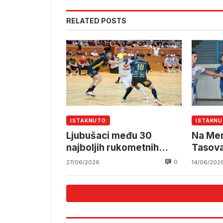
RELATED POSTS
ISTAKNUTO
ISTAKN
Ljubušaci među 30
Na Mem
najboljih rukometnih
Tasova
klubova Evrope
i RK V
0
27/06/2026
14/06/202