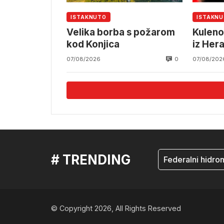
ISTAKNUTO
ISTAKN
Velika borba s požarom
Kuleno
kod Konjica
iz Her
0
07/08/2026
07/08/202
# TRENDING
mostar
Federalni hidromete
© Copyright 2026, All Rights Reserved