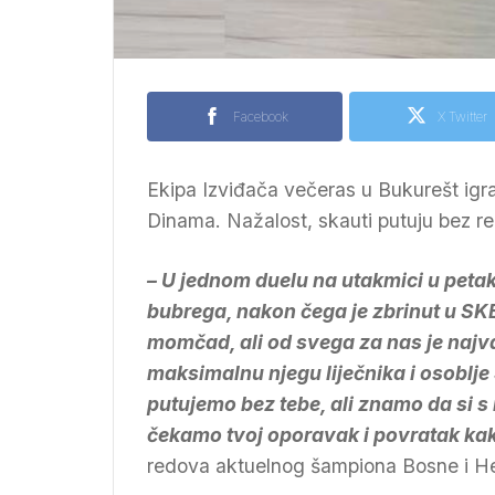
Facebook
X Twitter
Ekipa Izviđača večeras u Bukurešt igr
Dinama. Nažalost, skauti putuju bez r
– U jednom duelu na utakmici u petak
bubrega, nakon čega je zbrinut u SKB
momčad, ali od svega za nas je najva
maksimalnu njegu liječnika i osoblj
putujemo bez tebe, ali znamo da si s
čekamo tvoj oporavak i povratak kak
redova aktuelnog šampiona Bosne i H