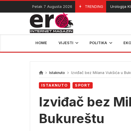
Skip
Petak 7 Augusta 2026
TRENDING
Urologija KCUS-a
07/08/2026
to
content
HOME
VIJESTI
POLITIKA
EK
Istaknuto
Izviđač bez Milana Vukšića u Buk
ISTAKNUTO
SPORT
Izviđač bez Mi
Bukureštu