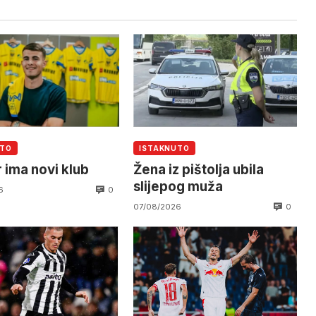
UTO
ISTAKNUTO
 ima novi klub
Žena iz pištolja ubila
slijepog muža
0
6
0
07/08/2026