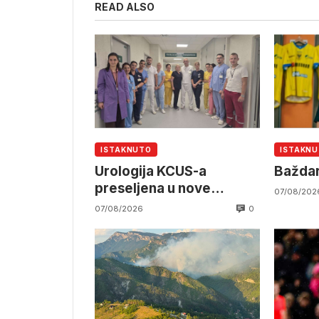
READ ALSO
ISTAKNUTO
ISTAKN
Urologija KCUS-a
Baždar
preseljena u nove
07/08/202
prostorije
0
07/08/2026