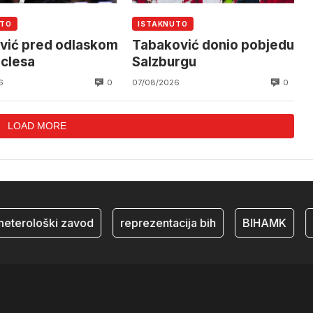
UTO
ISTAKNUTO
vić pred odlaskom
Tabaković donio pobjedu
aclesa
Salzburgu
0
0
6
07/08/2026
LOAD MORE
rološki zavod
reprezentacija bih
BIHAMK
bosn