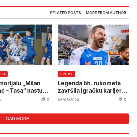
RELATED POSTS
MORE FROM AUTHOR
UTO
SPORT
orijalu „Milan
Legenda bh. rukometa
c – Tasa“ nastupa
završila igračku karijeru,
elež
ali ostaje u vrhunskom
0
0
6
06/06/2026
rukometu
LOAD MORE