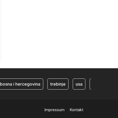
a i hercegovina
trebinje
usa
BiH ekonomija
Impressum
Kontakt