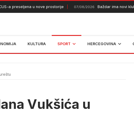
 preseljena u nove prostorije
Baždar ima novi klub
07/08/2026
ONOMIJA
KULTURA
SPORT
HERCEGOVINA
ureštu
lana Vukšića u