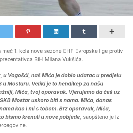
a meč 1. kola nove sezone EHF Evropske lige protiv
eprezentativca BiH Milana Vukšića.
, u Vogošći, naš Mića je dobio udarac u predjelu
 u Mostaru. Veliki je to hendikep za našu
žniji, Mića, tvoj oporavak. Vjerujemo da ćeš uz
e SKB Mostar uskoro biti s nama. Mića, danas
 nama kao i mi s tobom. Brz oporavak, Mića,
o bismo krenuli u nove pobjede,
saopšteno je iz
ercegovine.