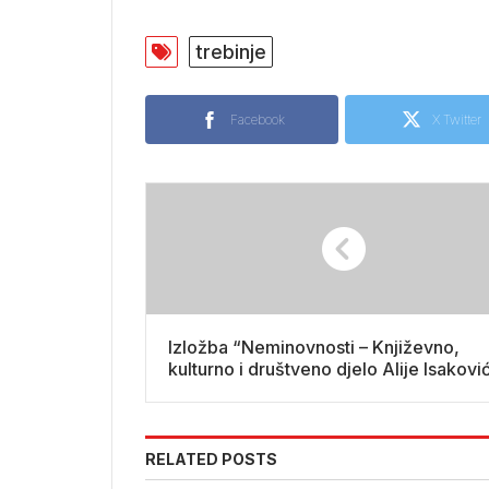
trebinje
Facebook
X Twitter
Izložba “Neminovnosti – Književno,
kulturno i društveno djelo Alije Isakovi
RELATED POSTS