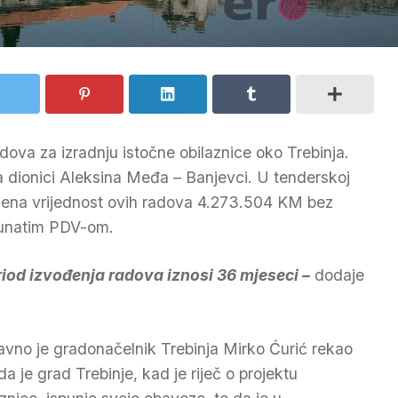
ova za izradnju istočne obilaznice oko Trebinja.
na dionici Aleksina Međa – Banjevci. U tenderskoj
njena vrijednost ovih radova 4.273.504 KM bez
čunatim PDV-om.
riod izvođenja radova iznosi 36 mjeseci –
dodaje
vno je gradonačelnik Trebinja Mirko Ćurić rekao
da je grad Trebinje, kad je riječ o projektu