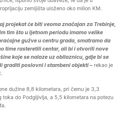
aznice, ispunio svoje obaveze, te da je u
roprijaciju zemljišta uloženo oko milion KM.
aj projekat će biti veoma značajan za Trebinje,
m tim što u ljetnom periodu imamo velike
raćajne gužve u centru grada, smatramo da
 time rasteretili centar, ali bi i otvorili nove
šine koje se nalaze uz obilaznicu, gdje bi se
i graditi poslovni i stambeni objekti –
rekao je
ć.
pne dužine 8,8 kilometara, pri čemu je 3,3
 toka do Podgljivlja, a 5,5 kilometara na potezu
đa.