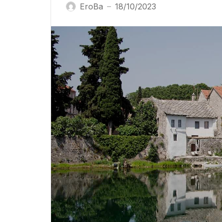
EroBa
18/10/2023
—