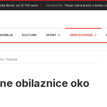
Borac sa 12.750 eura
Pezer sutra kreće u borbu za evr
09/08/2026
ONOMIJA
KULTURA
SPORT
HERCEGOVINA
oko Trebinja
čne obilaznice oko