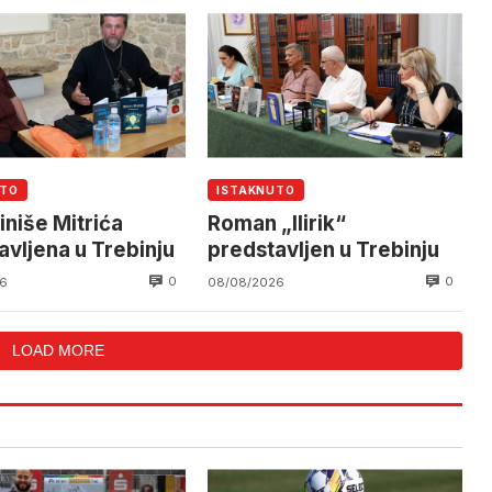
UTO
ISTAKNUTO
iniše Mitrića
Roman „Ilirik“
avljena u Trebinju
predstavljen u Trebinju
0
0
6
08/08/2026
LOAD MORE