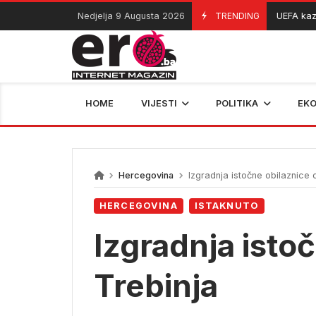
Skip
Nedjelja 9 Augusta 2026
TRENDING
UEFA kaznila 
09/08/2026
to
content
HOME
VIJESTI
POLITIKA
EK
Hercegovina
Izgradnja istočne obilaznice 
HERCEGOVINA
ISTAKNUTO
Izgradnja isto
Trebinja