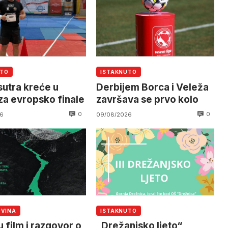
UTO
ISTAKNUTO
sutra kreće u
Derbijem Borca i Veleža
za evropsko finale
završava se prvo kolo
0
0
6
09/08/2026
OVINA
ISTAKNUTO
 film i razgovor o
„Drežanjsko ljeto“