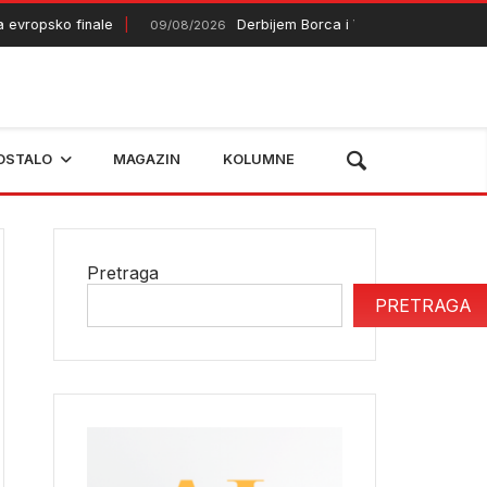
opsko finale
Derbijem Borca i Veleža završava se prvo
09/08/2026
OSTALO
MAGAZIN
KOLUMNE
Pretraga
PRETRAGA