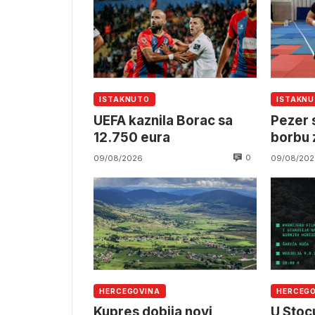
ISTAKNUTO
ISTAKN
UEFA kaznila Borac sa
Pezer 
12.750 eura
borbu 
0
09/08/2026
09/08/202
HERCEGOVINA
HERCEG
Kupres dobija novi
U Stocu