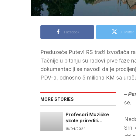
Facebook
X Twitter
Preduzeće Putevi RS traži izvođača rad
Tačnije u pitanju su radovi prve faze 
dokumentaciji se navodi da je procije
PDV-a, odnosno 5 miliona KM sa ura
– Pe
MORE STORIES
se.
Profesori Muzičke
Neda
škole priredili
koncert za
Srni 
18/04/2024
trebinjsku publiku