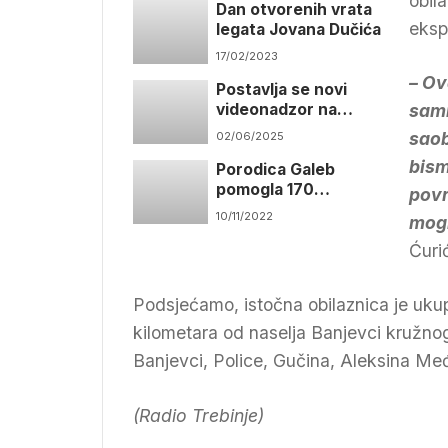
obil
Dan otvorenih vrata
eksp
legata Jovana Dučića
17/02/2023
– Ov
Postavlja se novi
videonadzor na
sami
ključnim lokacijama u
saob
02/06/2025
gradu
bismo
Porodica Galeb
pomogla 170
povr
porodica u Trebinju
10/11/2022
mogl
Ćuri
Podsjećamo, istočna obilaznica je uku
kilometara od naselja Banjevci kružnog
Banjevci, Police, Gučina, Aleksina Me
(Radio Trebinje)