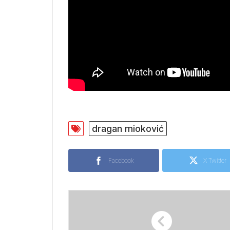
dragan mioković
Facebook
X Twitter