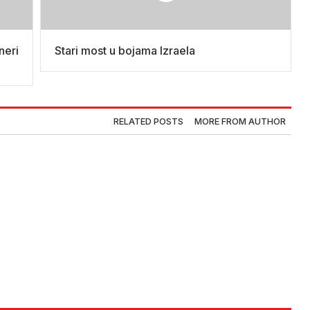
neri
Stari most u bojama Izraela
RELATED POSTS
MORE FROM AUTHOR