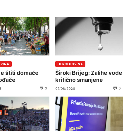
OVINA
HERCEGOVINA
je štiti domaće
Široki Brijeg: Zalihe vode
vođače
kritično smanjene
0
0
6
07/08/2026