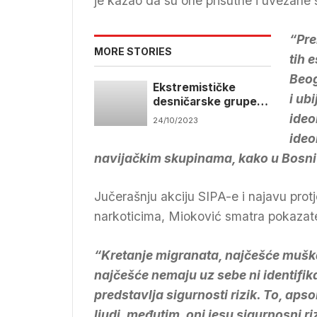
je kazao da su one prisutne i uvezane 
“Pre
MORE STORIES
tih 
Beog
Ekstremističke
i ub
desničarske grupe
prisutne su i u našoj
ideo
24/10/2023
zemlji, stanje
ideo
sigurnosti
navijačkim skupinama, kako u Bosni i
zadovoljavajuće
Jučerašnju akciju SIPA-e i najavu prot
narkoticima, Mioković smatra pokazate
“Kretanje migranata, najčešće muška
najčešće nemaju uz sebe ni identifik
predstavlja sigurnosti rizik. To, apso
ljudi, međutim, oni jesu sigurnosni ri