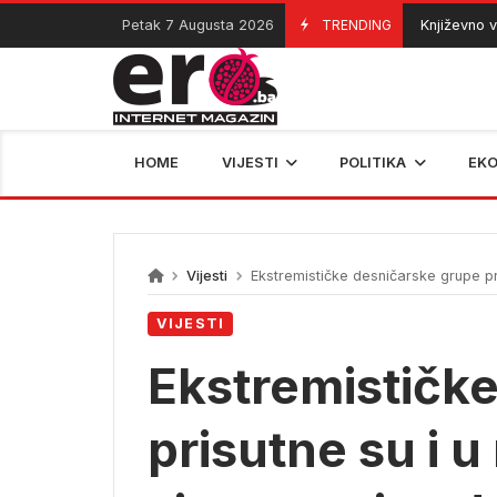
Skip
Petak 7 Augusta 2026
TRENDING
Književno veče S
07/08/2026
to
content
HOME
VIJESTI
POLITIKA
EK
Vijesti
Ekstremističke desničarske grupe pri
VIJESTI
Ekstremističk
prisutne su i u