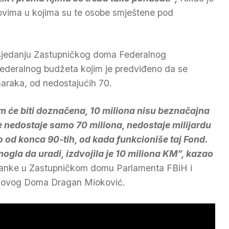
povima u kojima su te osobe smještene pod
asjedanju Zastupničkog doma Federalnog
federalnog budžeta kojim je predviđeno da se
 maraka, od nedostajućih 70.
m će biti doznačena, 10 miliona nisu beznačajna
e nedostaje samo 70 miliona, nedostaje milijardu
eno od konca 90-tih, od kada funkcioniše taj Fond.
 mogla da uradi, izdvojila je 10 miliona KM”, kazao
ranke u Zastupničkom domu Parlamenta FBiH i
t ovog Doma Dragan Mioković.