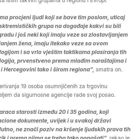
sa istim takvim grupama u regionu i Evropi.
ma procjeni ljudi koji se bave tim poslom, uticaj
esktremističkih grupa na događaje kakvi su bili
radu i još neki koji imaju veze sa zlostavljanjem
ijanjem žena, imaju itekako veze sa ovom
logijom i sa vrlo vještim taktikama plasiranja tih
logija, prvenstveno prema mlađim naraštajima i
 Hercegovini tako i širom regiona”,
smatra on.
jerivanja 19 osoba osumnjičenih za trgovinu
ljem da sigurnosne agencije rade svoj posao.
raca starosti između 20 i 35 godina, koji
acione dokumente, uvijek i u svakoj državi
lutno, ne znači poziv na kršenje ljudskih prava tih
zik i prema njima se treba tako ponašati”,
rekao je