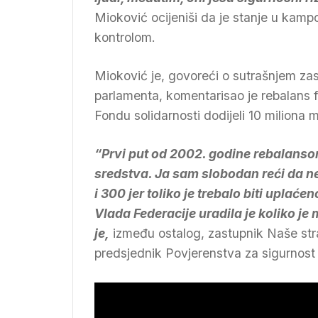
Mioković ocijeniši da je stanje u kam
kontrolom.
Mioković je, govoreći o sutrašnjem z
parlamenta, komentarisao je rebalans 
Fondu solidarnosti dodijeli 10 miliona
“Prvi put od 2002. godine rebalanso
sredstva. Ja sam slobodan reći da n
i 300 jer toliko je trebalo biti uplać
Vlada Federacije uradila je koliko je
je,
između ostalog, zastupnik Naše st
predsjednik Povjerenstva za sigurnos