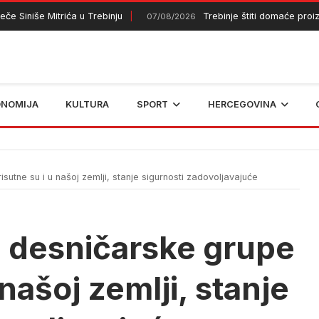
iniše Mitrića u Trebinju
Trebinje štiti domaće proizvo
07/08/2026
ONOMIJA
KULTURA
SPORT
HERCEGOVINA
sutne su i u našoj zemlji, stanje sigurnosti zadovoljavajuće
e desničarske grupe
 našoj zemlji, stanje