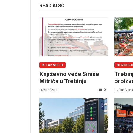
READ ALSO
ISTAKNUTO
HERCEG
Književno veče Siniše
Trebin
Mitrića u Trebinju
proiz
0
07/08/2026
07/08/202