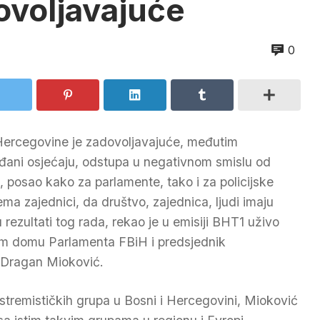
ovoljavajuće
0
 Hercegovine je zadovoljavajuće, međutim
ađani osjećaju, odstupa u negativnom smislu od
, posao kako za parlamente, tako i za policijske
ema zajednici, da društvo, zajednica, ljudi imaju
su rezultati tog rada, rekao je u emisiji BHT1 uživo
om domu Parlamenta FBiH i predsjednik
 Dragan Mioković.
stremističkih grupa u Bosni i Hercegovini, Mioković