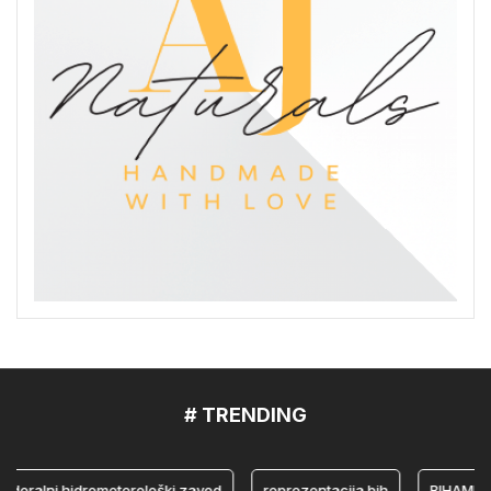
# TRENDING
alni hidrometerološki zavod
reprezentacija bih
BIHAMK