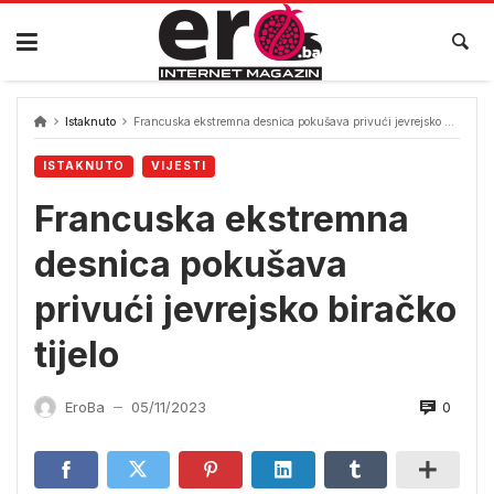
Skip
to
content
Istaknuto
Francuska ekstremna desnica pokušava privući jevrejsko biračko tijelo
ISTAKNUTO
VIJESTI
Francuska ekstremna
desnica pokušava
privući jevrejsko biračko
tijelo
0
EroBa
05/11/2023
—