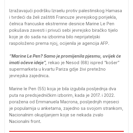
Izražavajući podršku Izraelu protiv palestinskog Hamasa
i tvrdeći da želi zaštititi Francuze jevrejskog porijekla,
čelnica francuske ekstremne desnice Marine Le Pen
pokušava zavesti i privući sebi jevrejsko biračko tijelo
koje je do sada na izborima bilo neprijateljski
raspoloženo prema njoj, ocijenila je agencija AFP.
“Marine Le Pen? Samo je promijenila pjesmu, uvijek će
imati očeve ideje”,
rekao je Nesod (68) ispred “košer”
supermarketa u kvartu Pariza gdje živi pretežno
jevrejska zajednica.
Marine le Pen (55) koja je bila izgubila posljednja dva
puta na predsjedničkim izborim, kada je 2017. i 2022.
poražena od Emmanuela Macrona, posljednjih mjeseci
je popularnija u anketama, zajedno sa svojom strankom,
Nacionalnim okupljanjem koje se nekada zvalo
Nacionalni front.