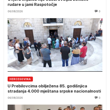
rudare u jami Raspotočje
06/08/2026
0
HERCEGOVINA
U Prebilovcima obilježena 85. godišnjica
stradanja 4.000 mještana srpske nacionalnosti
06/08/2026
0