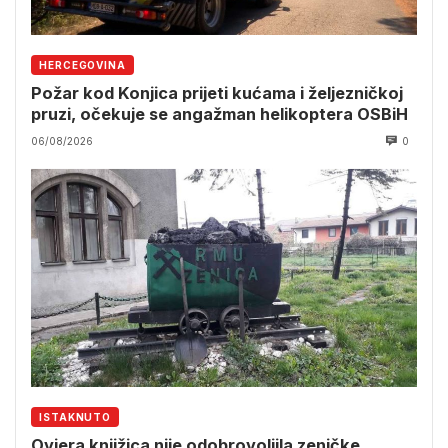
HERCEGOVINA
Požar kod Konjica prijeti kućama i željezničkoj
pruzi, očekuje se angažman helikoptera OSBiH
06/08/2026
0
ISTAKNUTO
Ovjera knjižica nije odobrovoljila zeničke