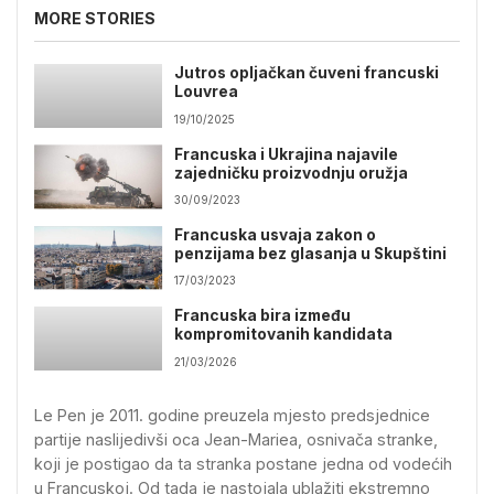
MORE STORIES
Jutros opljačkan čuveni francuski
Louvrea
19/10/2025
Francuska i Ukrajina najavile
zajedničku proizvodnju oružja
30/09/2023
Francuska usvaja zakon o
penzijama bez glasanja u Skupštini
17/03/2023
Francuska bira između
kompromitovanih kandidata
21/03/2026
Le Pen je 2011. godine preuzela mjesto predsjednice
partije naslijedivši oca Jean-Mariea, osnivača stranke,
koji je postigao da ta stranka postane jedna od vodećih
u Francuskoj. Od tada je nastojala ublažiti ekstremno