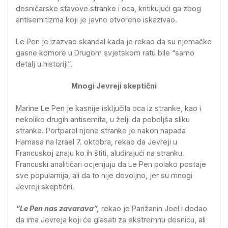
desničarske stavove stranke i oca, kritikujući ga zbog
antisemitizma koji je javno otvoreno iskazivao.
Le Pen je izazvao skandal kada je rekao da su njemačke
gasne komore u Drugom svjetskom ratu bile “samo
detalj u historiji”.
Mnogi Jevreji skeptični
Marine Le Pen je kasnije isključila oca iz stranke, kao i
nekoliko drugih antisemita, u želji da poboljša sliku
stranke. Portparol njene stranke je nakon napada
Hamasa na Izrael 7. oktobra, rekao da Jevreji u
Francuskoj znaju ko ih štiti, aludirajući na stranku.
Francuski analitičari ocjenjuju da Le Pen polako postaje
sve popularnija, ali da to nije dovoljno, jer su mnogi
Jevreji skeptični.
“Le Pen nas zavarava”,
rekao je Parižanin Joel i dodao
da ima Jevreja koji će glasati za ekstremnu desnicu, ali