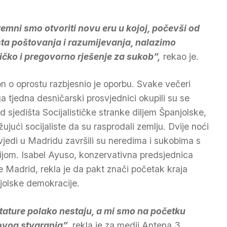
emni smo otvoriti novu eru u kojoj, počevši od
ta poštovanja i razumijevanja, nalazimo
tičko i pregovorno rješenje za sukob”,
rekao je.
n o oprostu razbjesnio je oporbu. Svake večeri
a tjedna desničarski prosvjednici okupili su se
ed sjedišta Socijalističke stranke diljem Španjolske,
žujući socijaliste da su rasprodali zemlju. Dvije noći
vjedi u Madridu završili su neredima i sukobima s
cijom. Isabel Ayuso, konzervativna predsjednica
je Madrid, rekla je da pakt znači početak kraja
jolske demokracije.
tature polako nestaju, a mi smo na početku
ovog stvaranja”,
rekla je za medij Antena 3.