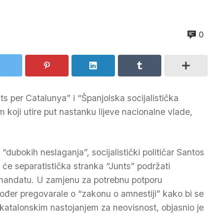
0
s per Catalunya” i “Španjolska socijalistička
 koji utire put nastanku lijeve nacionalne vlade,
“dubokih neslaganja”, socijalistički političar Santos
će separatistička stranka “Junts” podržati
mandatu. U zamjenu za potrebnu potporu
kođer pregovarale o “zakonu o amnestiji” kako bi se
katalonskim nastojanjem za neovisnost, objasnio je