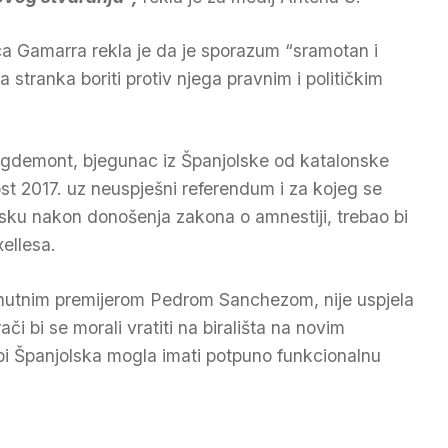
 Gamarra rekla je da je sporazum “sramotan i
 stranka boriti protiv njega pravnim i političkim
uigdemont, bjegunac iz Španjolske od katalonske
st 2017. uz neuspješni referendum i za kojeg se
lsku nakon donošenja zakona o amnestiji, trebao bi
xellesa.
renutnim premijerom Pedrom Sanchezom, nije uspjela
či bi se morali vratiti na birališta na novim
bi Španjolska mogla imati potpuno funkcionalnu