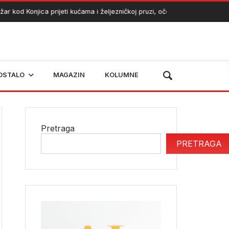
od Konjica prijeti kućama i željezničkoj pruzi, očekuje se angažman hel
OSTALO
MAGAZIN
KOLUMNE
Pretraga
PRETRAGA