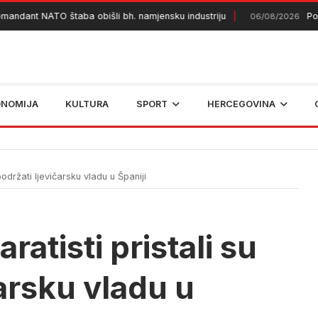
ant NATO štaba obišli bh. namjensku industriju
Požar k
06/08/2026
ONOMIJA
KULTURA
SPORT
HERCEGOVINA
podržati ljevičarsku vladu u Španiji
ratisti pristali su
čarsku vladu u