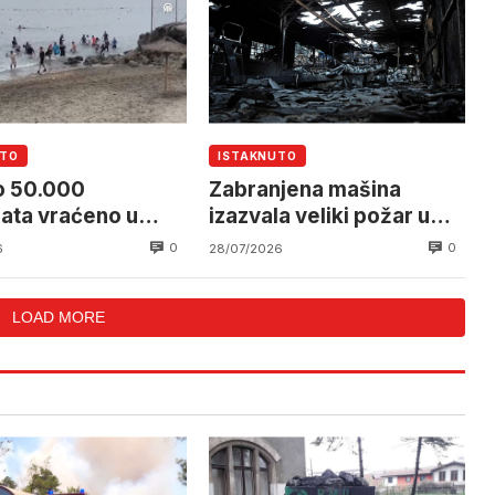
UTO
ISTAKNUTO
o 50.000
Zabranjena mašina
ata vraćeno u
izazvala veliki požar u
o nakon masovnog
Španiji
0
0
6
28/07/2026
 u Ceutu
LOAD MORE