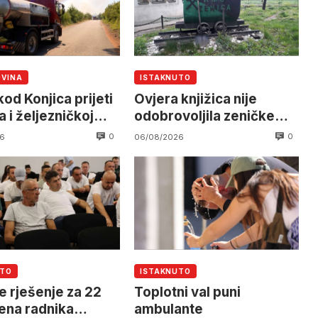
OVINA
ISTAKNUTO
od Konjica prijeti
Ovjera knjižica nije
 i željezničkoj
odobrovoljila zeničke
 očekuje se
rudare u jami Raspotočje
0
0
6
06/08/2026
an helikoptera
UTO
ISTAKNUTO
e rješenje za 22
Toplotni val puni
ena radnika
ambulante