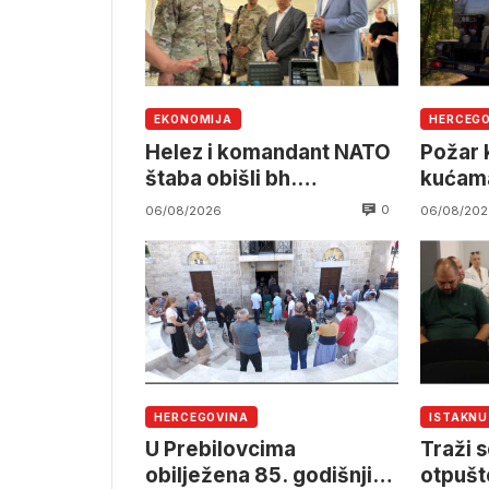
EKONOMIJA
HERCEG
Helez i komandant NATO
Požar k
štaba obišli bh.
kućama
namjensku industriju
pruzi,
0
06/08/2026
06/08/202
angažm
OSBiH
HERCEGOVINA
ISTAKN
U Prebilovcima
Traži s
obilježena 85. godišnjica
otpušt