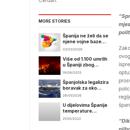
Cerdan.
“Spr
MORE STORIES
mjes
poli
Španija ne želi da se
njene vojne baze
koriste za napade na
Zako
02/03/2026
Iran
ovog
Više od 1.100 umrlih
ispr
u Španiji zbog
vrućine
optu
19/08/2025
pros
Španjolska legalizira
boravak za oko
poli
500.000 migranata
28/01/2026
regi
špan
U dijelovima Španije
temperature
dostigle 40 stepeni
21/05/2022
“Dik
njih