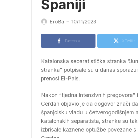
Španiji
EroBa
10/11/2023
—
Facebook
X Twitter
Katalonska separatistička stranka “Junt
stranka” potpisale su u danas sporazum
prenosi El-Pais.
Nakon “tjedna intenzivnih pregovora” i 
Cerdan objavio je da dogovor znači da 
španjolsku vladu u četverogodišnjem 
katalonskih separatista, stranke su ta
izbrisale kaznene optužbe povezane s 