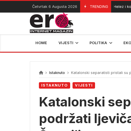
Skip
Četvrtak 6 Augusta 2026
TRENDING
Helez i komand
06/08/2026
to
content
HOME
VIJESTI
POLITIKA
EK
Istaknuto
Katalonski separatisti pristali su 
ISTAKNUTO
VIJESTI
Katalonski sepa
podržati ljevi