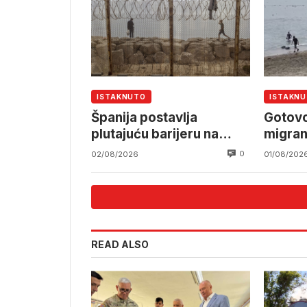
ISTAKNUTO
ISTAKN
Španija postavlja
Gotov
plutajuću barijeru na
migran
granici s Marokom nakon
Marok
0
02/08/2026
01/08/202
migrantske krize
ulaska
READ ALSO