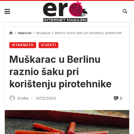
Skip
to
content
Istaknuto
Muškarac u Berlinu raznio šaku pri korištenju pirotehnike
ISTAKNUTO
VIJESTI
Muškarac u Berlinu
raznio šaku pri
korištenju pirotehnike
0
EroBa
31/12/2023
—