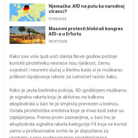
Njemačka: AfD na putu ka narodnoj
stranci?
17/06/2024
Masovni protesti blokirali kongres
AfD-a u Erfurtu
05/07/2026
Kako sve više ljudi uoči slavlja Nove godine počinje
koristiti pirotehniku nesreće nisu rijetkost, čemu
svjedoči i nesretni slučaj u Berlinu kada si je muškarac
prilikom ispaljivanja rakete za vatromet raznio šaku.
Kako je javila berlinska policija, 40-godišnjem muškarcu
je signalna raketa koju je aktivirao na balkonu
eksplodirala u šaci te je smjesta prevezen u bolnicu.
Ostala pirotehnička sredstva koje je imao kod sebe su
zaplijenjena. Prema prvim saznanjima, u šaci mu je
eksplodirala signalna raketa kategorije F4 koja se koristi
samo u profesionalne svrhe te je dopuštena za
upotrebu samo profesionalnim pirotehničarima.