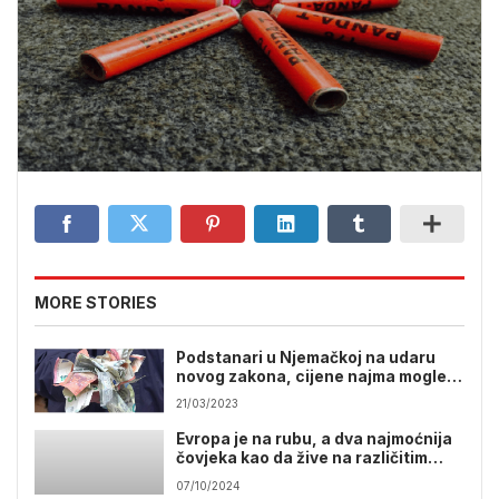
MORE STORIES
Podstanari u Njemačkoj na udaru
novog zakona, cijene najma mogle
bi jako skočiti
21/03/2023
Evropa je na rubu, a dva najmoćnija
čovjeka kao da žive na različitim
planetima
07/10/2024