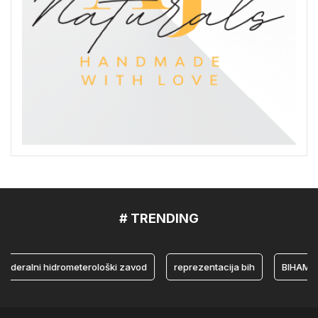
# TRENDING
ralni hidrometerološki zavod
reprezentacija bih
BIHAMK