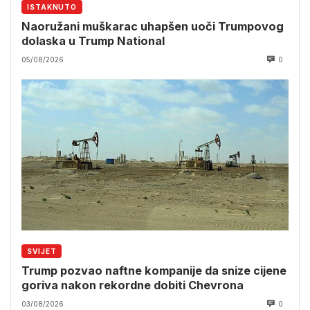
ISTAKNUTO
Naoružani muškarac uhapšen uoči Trumpovog
dolaska u Trump National
05/08/2026
0
SVIJET
Trump pozvao naftne kompanije da snize cijene
goriva nakon rekordne dobiti Chevrona
03/08/2026
0