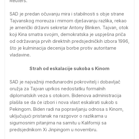
Reuters.
SAD je predan očuvanju mira i stabilnosti s obje strane
Tajvanskog moreuza i mirnom dješavanju razlika, rekao
je američki državni sekretar Antony Blinken. Tajvan, otok
koji Kina smatra svojim, demokratska je uspješna priča
od održavanja prvih direktnih predsjedničkih izbora 1996,
što je kulminacija decenija borbe protiv autoritarne
vladavine.
Strah od eskalacije sukoba s Kinom
SAD je najvažniji međunarodni pokrovitelj i dobavljač
oružja za Tajvan uprkos nedostatku formalnih
diplomatskih veza s otokom. Bidenova administracija
plašila se da će izbori i nova vlast eskalirati sukob s
Pekingom. Biden radi na popravljanju odnosa s Kinom,
uključujući pristanak na razgovor o razlikama u
sigurnosnim pitanjima na samitu u Kaliforniji sa
predsjednikom Xi Jinpingom u novembru.