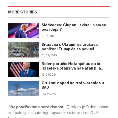
MORE STORIES
Medvedev: Glupani, sviđa li vam se
ova ideja!?
19/01/2026
Situacija u Ukrajini se urušava,
poniženi Trump će se povući
01/09/2025
Biden poručio Netanjahuu da bi
izraelska ofanziva na Rafah bila
greška
19/03/2024
Oružani napad na trafo-stanice u
SAD
05/12/2022
“Ne podržavamo nezavisnost…”,
rekao je Biden upitan
za reakciju na subotnje tajvanske izbore preniO JE