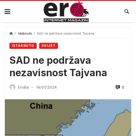
Skip
to
content
Istaknuto
SAD ne podržava nezavisnost Tajvana
ISTAKNUTO
SVIJET
SAD ne podržava
nezavisnost Tajvana
0
EroBa
14/01/2024
—