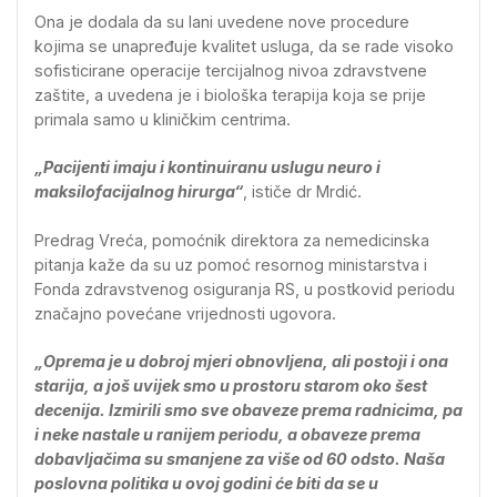
Ona je dodala da su lani uvedene nove procedure
kojima se unapređuje kvalitet usluga, da se rade visoko
sofisticirane operacije tercijalnog nivoa zdravstvene
zaštite, a uvedena je i biološka terapija koja se prije
primala samo u kliničkim centrima.
„Pacijenti imaju i kontinuiranu uslugu neuro i
maksilofacijalnog hirurga“
, ističe dr Mrdić.
Predrag Vreća, pomoćnik direktora za nemedicinska
pitanja kaže da su uz pomoć resornog ministarstva i
Fonda zdravstvenog osiguranja RS, u postkovid periodu
značajno povećane vrijednosti ugovora.
„Oprema je u dobroj mjeri obnovljena, ali postoji i ona
starija, a još uvijek smo u prostoru starom oko šest
decenija. Izmirili smo sve obaveze prema radnicima, pa
i neke nastale u ranijem periodu, a obaveze prema
dobavljačima su smanjene za više od 60 odsto. Naša
poslovna politika u ovoj godini će biti da se u