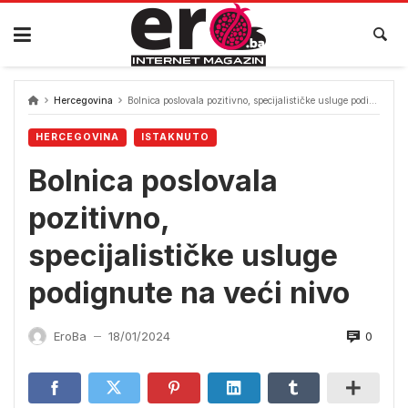
Skip
to
content
Hercegovina
Bolnica poslovala pozitivno, specijalističke usluge podignute na veći nivo
HERCEGOVINA
ISTAKNUTO
Bolnica poslovala
pozitivno,
specijalističke usluge
podignute na veći nivo
0
EroBa
18/01/2024
—