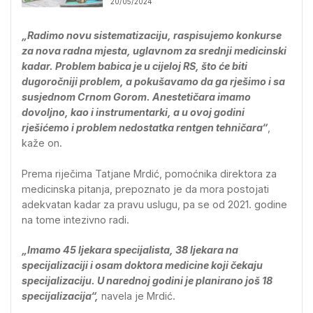
20/05/2024
„Radimo novu sistematizaciju, raspisujemo konkurse
za nova radna mjesta, uglavnom za srednji medicinski
kadar. Problem babica je u cijeloj RS, što će biti
dugoročniji problem, a pokušavamo da ga rješimo i sa
susjednom Crnom Gorom. Anestetičara imamo
dovoljno, kao i instrumentarki, a u ovoj godini
rješićemo i problem nedostatka rentgen tehničara“
,
kaže on.
Prema riječima Tatjane Mrdić, pomoćnika direktora za
medicinska pitanja, prepoznato je da mora postojati
adekvatan kadar za pravu uslugu, pa se od 2021. godine
na tome intezivno radi.
„Imamo 45 ljekara specijalista, 38 ljekara na
specijalizaciji i osam doktora medicine koji čekaju
specijalizaciju. U narednoj godini je planirano još 18
specijalizacija“,
navela je Mrdić.