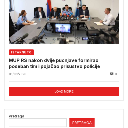
ISTAKNUTO
MUP RS nakon dvije pucnjave formirao
poseban tim i pojačao prisustvo policije
05/08/2026
0
LOAD MORE
Pretraga
PRETRAGA