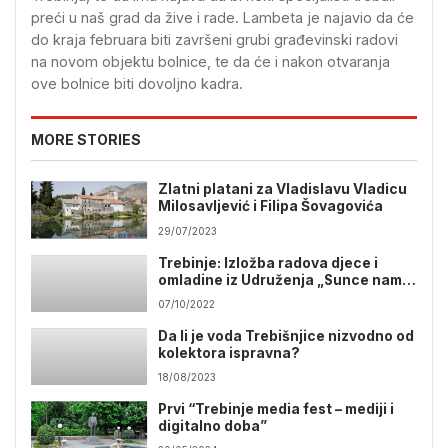
preći u naš grad da žive i rade. Lambeta je najavio da će
do kraja februara biti završeni grubi građevinski radovi
na novom objektu bolnice, te da će i nakon otvaranja
ove bolnice biti dovoljno kadra.
MORE STORIES
Zlatni platani za Vladislavu Vladicu
Milosavljević i Filipa Šovagovića
29/07/2023
Trebinje: Izložba radova djece i
omladine iz Udruženja „Sunce nam
je zajedničko“
07/10/2022
Da li je voda Trebišnjice nizvodno od
kolektora ispravna?
18/08/2023
Prvi “Trebinje media fest – mediji i
digitalno doba”