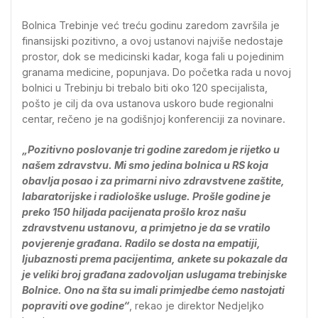
Bolnica Trebinje već treću godinu zaredom završila je
finansijski pozitivno, a ovoj ustanovi najviše nedostaje
prostor, dok se medicinski kadar, koga fali u pojedinim
granama medicine, popunjava. Do početka rada u novoj
bolnici u Trebinju bi trebalo biti oko 120 specijalista,
pošto je cilj da ova ustanova uskoro bude regionalni
centar, rečeno je na godišnjoj konferenciji za novinare.
„Pozitivno poslovanje tri godine zaredom je rijetko u
našem zdravstvu. Mi smo jedina bolnica u RS koja
obavlja posao i za primarni nivo zdravstvene zaštite,
labaratorijske i radiološke usluge. Prošle godine je
preko 150 hiljada pacijenata prošlo kroz našu
zdravstvenu ustanovu, a primjetno je da se vratilo
povjerenje građana. Radilo se dosta na empatiji,
ljubaznosti prema pacijentima, ankete su pokazale da
je veliki broj građana zadovoljan uslugama trebinjske
Bolnice. Ono na šta su imali primjedbe ćemo nastojati
popraviti ove godine“
, rekao je direktor Nedjeljko