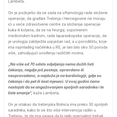
Lambeta.
On je podsjetio da se sada na oftamologiji rade složene
operacije, da građani Trebinja i Hercegovine ne moraju
ići u veće zdravstvene centre za složenije operacije
kuka ili koljena, da se na hirurgiji, sopstvenim
medicinskim kadrom, rade laparaskopske operacije, da
je urologija zabilježila uspješan rad, a u porodilištu, koje
ima najmlađeg načelnika u RS, je lani bilo oko 50 poroda
više, zahvaljujući uvođenju različitih novina.
„Na više od 70 odsto odjeljenja nema dužih listi
čekanja, negdje još postoje, opravdano ili
neopravadano, a najduža je na kardiologiji, gdje su
čekanja i do pet ili šest mjeseci. U ovoj godini ćemo
nastojati da se angažovanjem spoljnih saradnika i te
liste smanje“,
kaže Lambeta.
On je istakao da trebinjska Bolnica ima preko 30 spoljnih
saradnika, kako bi se što više intervencija radilo u
Trebinju, te da ima najava da bi neki specijalisti trebali