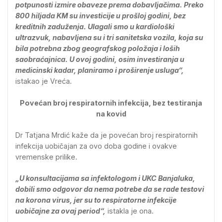
potpunosti izmire obaveze prema dobavljačima. Preko
800 hiljada KM su investicije u prošloj godini, bez
kreditnih zaduženja. Ulagali smo u kardiološki
ultrazvuk, nabavljena su i tri sanitetska vozila, koja su
bila potrebna zbog geografskog položaja i loših
saobraćajnica. U ovoj godini, osim investiranja u
medicinski kadar, planiramo i proširenje usluga“,
istakao je Vreća.
Povećan broj respiratornih infekcija, bez testiranja
na kovid
Dr Tatjana Mrdić kaže da je povećan broj respiratornih
infekcija uobičajan za ovo doba godine i ovakve
vremenske prilike.
„U konsultacijama sa infektologom i UKC Banjaluka,
dobili smo odgovor da nema potrebe da se rade testovi
na korona virus, jer su to respiratorne infekcije
uobičajne za ovaj period“,
istakla je ona.