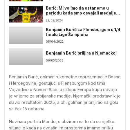
Burić: Mi volimo da ostanemo u
periodu kada smo osvajali medalje,
osamdesete, devedesete
22/02/2024
Benjamin Burić sa Flensburgom u 1/4
finalu Lige Šampiona
08/04/2022
Benjamin Burić briljira u Njemačkoj
06/05/2023
Benjamin Burić, golman rukometne reprezentacije Bosne
i Hercegovine, gostujući s Flensburgom kod tima
Vojvodine u Novom Sadu u sklopu Evropa kupa odvojo
je vrijeme za srbijanske medije. Njemački predstavnik je
slavio rezultatom 36:25, a bh. golman je briljirao na golu
sa čak 15 odbrana.
Novinara portala Mondo, s obzirom na to da su rijetke
situacije kada na ovdašnjim prostorima imamo priliku