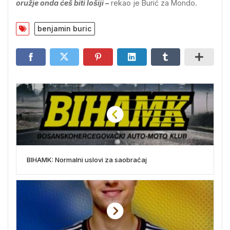
oružje onda ćeš biti lošiji –
rekao je Burić za Mondo.
benjamin buric
BIHAMK: Normalni uslovi za saobraćaj