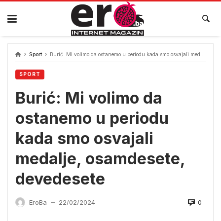
Skip
to
content
Sport
Burić: Mi volimo da ostanemo u periodu kada smo osvajali medalje, osamdesete, devedesete
SPORT
Burić: Mi volimo da
ostanemo u periodu
kada smo osvajali
medalje, osamdesete,
devedesete
0
EroBa
22/02/2024
—