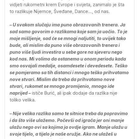
vidjeti rukometni krem Evrope i svijeta, zanimalo je šta
to razlikuje Nijemce, Šveđane, Dance…, od nas.
– U svakom slučaju ima puno obrazovanih trenera. Ja
sad samo govorim o razlikama koje sam ja uočio. To je
moje mišljenje, sad će se mnogi naljutiti, to uvijek tako
bude, ali mislim da puno više obrazovanih trenera i
puno više ljudi investira u sebe gore na sjeveru nego
kod nas. Mi volimo da ostanemo u onom periodu kada
smo osvajali medalje, osamdesete i devedesete. Teško
se pomjeramo sa tih distanci i mnogo teško prihvatamo
nove stvari. Mislim da treba da prihvatamo nove
stvari, rukomet se mnogo promijenio, mnogo ide
naprijed –
ističe Burić, ali ipak dodaje da razlika nije
toliko velika.
– Nije velika razlika samo te sitnice treba da popravimo
i da što više ulažemo. Počevši od igrača jer oni manje
ulažu nego ovi sa kojima ja ovdje igram. Manje ulažu u
svoje tijelo, a tijelo je naše oružje. Ako ne ulažeš u