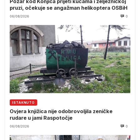
Požar kod Konjica prijeti kućama i željezničkoj
pruzi, očekuje se angažman helikoptera OSBiH
06/08/2026
0
ISTAKNUTO
Ovjera knjižica nije odobrovoljila zeničke
rudare u jami Raspotočje
06/08/2026
0