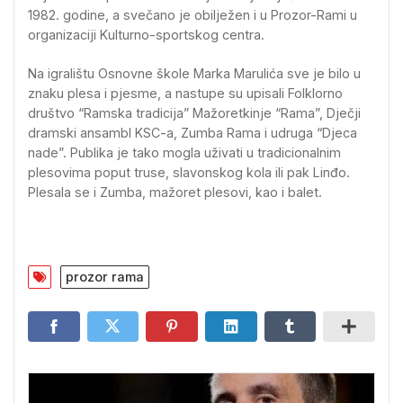
1982. godine, a svečano je obilježen i u Prozor-Rami u
organizaciji Kulturno-sportskog centra.
Na igralištu Osnovne škole Marka Marulića sve je bilo u
znaku plesa i pjesme, a nastupe su upisali Folklorno
društvo “Ramska tradicija” Mažoretkinje “Rama”, Dječji
dramski ansambl KSC-a, Zumba Rama i udruga “Djeca
nade”. Publika je tako mogla uživati u tradicionalnim
plesovima poput truse, slavonskog kola ili pak Linđo.
Plesala se i Zumba, mažoret plesovi, kao i balet.
prozor rama