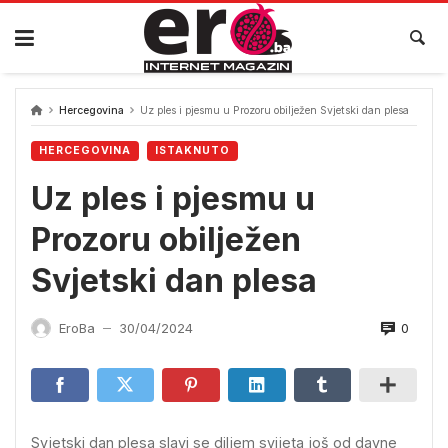
Skip
to
content
Hercegovina
Uz ples i pjesmu u Prozoru obilježen Svjetski dan plesa
HERCEGOVINA
ISTAKNUTO
Uz ples i pjesmu u
Prozoru obilježen
Svjetski dan plesa
0
EroBa
30/04/2024
—
Svjetski dan plesa slavi se diljem svijeta još od davne