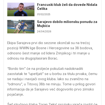
Francuski klub želi da dovede Nidala
Čelika
01/02/2025
Sarajevo dobilo milionsku ponudu za
Mujkića
24/04/2026
Ekipa Sarajeva prvi dio sezone okončali su na trećoj
poziciji WWIN lige Bosne i Hercegovine sa 38 bodova,
odnosno šest manje od lidera Zrinjskog i tri manje u
odnosu na drugoplasirani Borac.
“Bordo tim” će na proljeće pokušati nadoknaditi
zaostatak te “upetljati” se u borbu za titulu prvaka, čemu
se nadaju i navijači ovog kluba. Iako su zvanično na
“odmoru”, u Titovoj 38b ne miruju. Tome u prilog govori
informacija da je Sarajevo već dogovorilo prvo zimsko
pojačanje.
Šef stručnog štaba Zoran Zekić prozivku igrača izvršit će