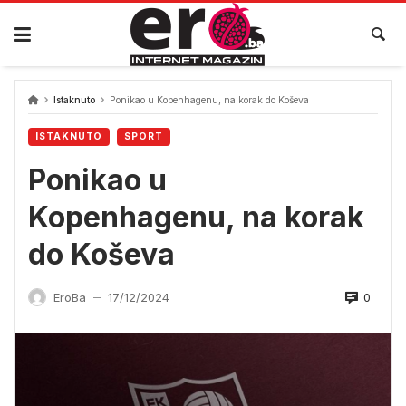
Skip
to
content
Istaknuto
Ponikao u Kopenhagenu, na korak do Koševa
ISTAKNUTO
SPORT
Ponikao u
Kopenhagenu, na korak
do Koševa
0
EroBa
17/12/2024
—