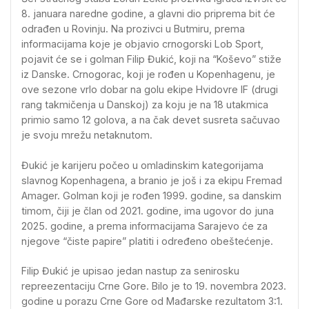
8. januara naredne godine, a glavni dio priprema bit će
odrađen u Rovinju. Na prozivci u Butmiru, prema
informacijama koje je objavio crnogorski Lob Sport,
pojavit će se i golman Filip Đukić, koji na “Koševo” stiže
iz Danske. Crnogorac, koji je rođen u Kopenhagenu, je
ove sezone vrlo dobar na golu ekipe Hvidovre IF (drugi
rang takmičenja u Danskoj) za koju je na 18 utakmica
primio samo 12 golova, a na čak devet susreta sačuvao
je svoju mrežu netaknutom.
Đukić je karijeru počeo u omladinskim kategorijama
slavnog Kopenhagena, a branio je još i za ekipu Fremad
Amager. Golman koji je rođen 1999. godine, sa danskim
timom, čiji je član od 2021. godine, ima ugovor do juna
2025. godine, a prema informacijama Sarajevo će za
njegove “čiste papire” platiti i određeno obeštećenje.
Filip Đukić je upisao jedan nastup za senirosku
repreezentaciju Crne Gore. Bilo je to 19. novembra 2023.
godine u porazu Crne Gore od Mađarske rezultatom 3:1.