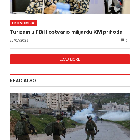
EKONOMIJA
Turizam u FBiH ostvario milijardu KM prihoda
28/07/2026
0
LOAD MORE
READ ALSO