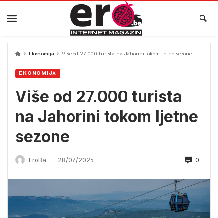
Skip
to
content
Ekonomija
Više od 27.000 turista na Jahorini tokom ljetne sezone
EKONOMIJA
Više od 27.000 turista
na Jahorini tokom ljetne
sezone
0
EroBa
28/07/2025
—