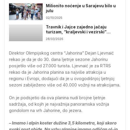
Milionito noćenje u Sarajevu bilo u
julu
02/10/2025
Travnik i Jajce zajedno jačaju
turizam, “kraljevski i vezirski”
koncept privlači goste
28/03/2026
Direktor Olimpijskog centra “Јahorina” Dejan Ljevnaić
rekao je da je do 30. dana ljetnje sezone Јahorinu
posjetilo više od 27.000 turista. Ljevnaić je za RTRS
rekao da je Јahorina planina sa najviše atrakcija u
regionu i Evropi, dodajući da je u ovogodišnjoj ljetnjoj
sezoni zabilježeno više od 40.000 vožnji na atrakcijama.
On je podsjetio da ova planina nudi brojne ljetnje
sadržaja, od kojih je najvažnija panoramska vožnja
gondolom na vrh Јahorine, do jezera.
– Imamo i alpin koster dužine 3,5 kilometra, koji skoro
svaki gost obiđe. Na vrhu planine imamo odličan ol-in