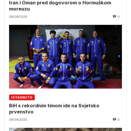
Iran i Oman pred dogovorom o Hormuškom
moreuzu
08/08/2026
0
ISTAKNUTO
BiH s rekordnim timom ide na Svjetsko
prvenstvo
08/08/2026
0