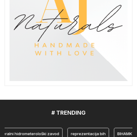
# TRENDING
ni hidrometerološki zavod
reprezentacija bih
BIHAMK
b