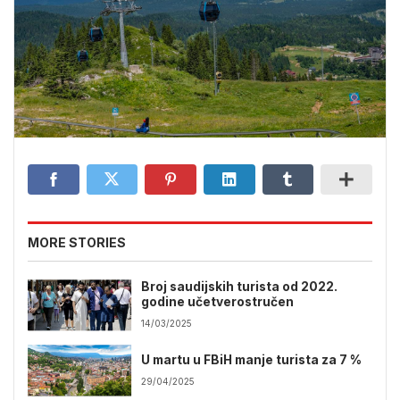
MORE STORIES
Broj saudijskih turista od 2022.
godine učetverostručen
14/03/2025
U martu u FBiH manje turista za 7 %
29/04/2025