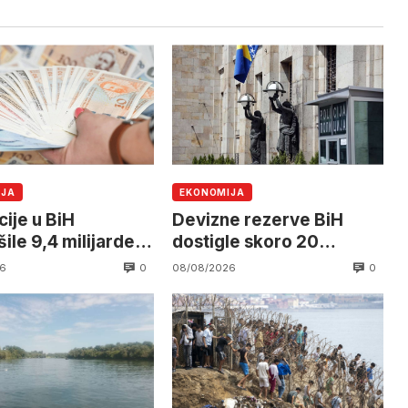
IJA
EKONOMIJA
cije u BiH
Devizne rezerve BiH
ile 9,4 milijarde
dostigle skoro 20
milijardi KM
0
0
6
08/08/2026