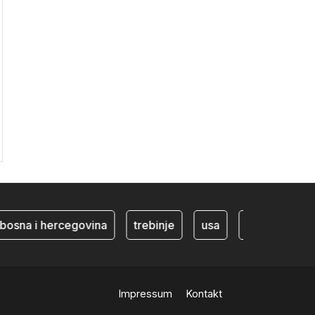
na i hercegovina
trebinje
usa
BiH ekonomija
Impressum
Kontakt