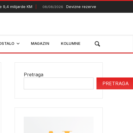
4 milijarde KM
Devizne rezerve BiH dostigle skoro 20 mil
08/08/2026
OSTALO
MAGAZIN
KOLUMNE
Pretraga
PRETRAGA