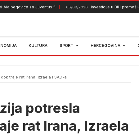
jbegovića za Juventus ?
Investicije u BiH premašile 9,
08/08/2026
ONOMIJA
KULTURA
SPORT
HERCEGOVINA
ok traje rat Irana, Izraela i SAD-a
ija potresla
je rat Irana, Izraela