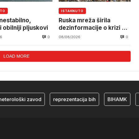
UTO
ISTAKNUTO
nestabilno,
Ruska mreža širila
obilniji pljuskovi
dezinformacije o krizi u
Ceuti
0
0
6
08/08/2026
LOAD MORE
erološki zavod
reprezentacija bih
BIHAMK
bos