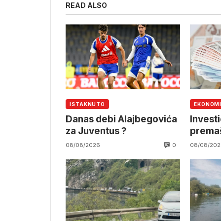
READ ALSO
ISTAKNUTO
EKONOM
Danas debi Alajbegovića
Investi
za Juventus ?
premaš
KM
0
08/08/2026
08/08/202