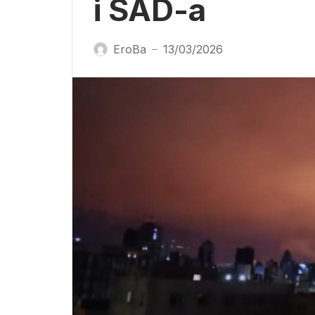
i SAD-a
EroBa
13/03/2026
—