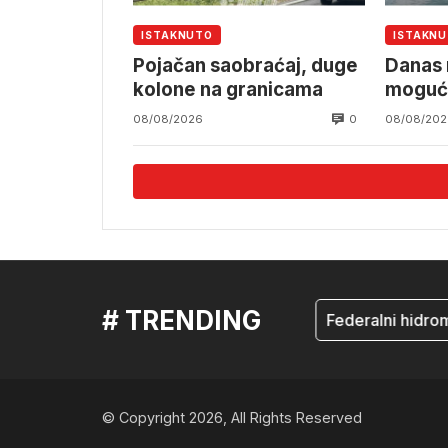
ISTAKNUTO
ISTAKN
Pojačan saobraćaj, duge
Danas 
kolone na granicama
mogući 
0
08/08/2026
08/08/202
# TRENDING
mostar
Federalni hidromet
© Copyright 2026, All Rights Reserved