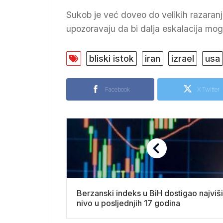
Sukob je već doveo do velikih razaranja
upozoravaju da bi dalja eskalacija mogl
bliski istok
iran
izrael
usa
Facebook
X Twitter
Berzanski indeks u BiH dostigao najviši
nivo u posljednjih 17 godina