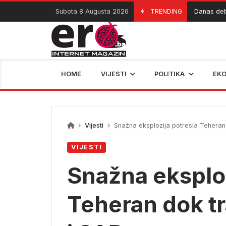
Skip
Subota 8 Augusta 2026
TRENDING
Danas debi Ala
08/08/2026
to
content
HOME
VIJESTI
POLITIKA
EK
Vijesti
Snažna eksplozija potresla Teheran d
VIJESTI
Snažna eksploz
Teheran dok tra