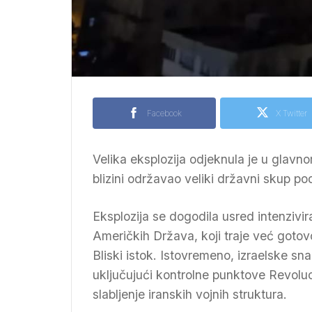
Facebook
X Twitter
Velika eksplozija odjeknula je u glavn
blizini održavao veliki državni skup po
Eksplozija se dogodila usred intenzivir
Američkih Država, koji traje već gotovo 
Bliski istok. Istovremeno, izraelske sn
uključujući kontrolne punktove Revoluc
slabljenje iranskih vojnih struktura.