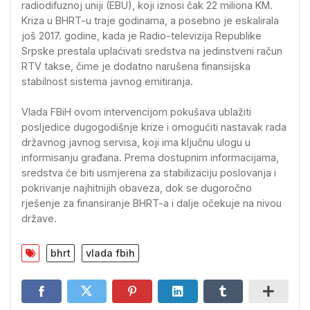
radiodifuznoj uniji (EBU), koji iznosi čak 22 miliona KM.
Kriza u BHRT-u traje godinama, a posebno je eskalirala
još 2017. godine, kada je Radio-televizija Republike
Srpske prestala uplaćivati sredstva na jedinstveni račun
RTV takse, čime je dodatno narušena finansijska
stabilnost sistema javnog emitiranja.
Vlada FBiH ovom intervencijom pokušava ublažiti
posljedice dugogodišnje krize i omogućiti nastavak rada
državnog javnog servisa, koji ima ključnu ulogu u
informisanju građana. Prema dostupnim informacijama,
sredstva će biti usmjerena za stabilizaciju poslovanja i
pokrivanje najhitnijih obaveza, dok se dugoročno
rješenje za finansiranje BHRT-a i dalje očekuje na nivou
države.
bhrt
vlada fbih