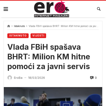
Skip
to
content
Istaknuto
Vlada FBiH spašava BHRT: Milion KM hitne pomoći za javni servis
ISTAKNUTO
VIJESTI
Vlada FBiH spašava
BHRT: Milion KM hitne
pomoći za javni servis
0
EroBa
18/03/2026
—