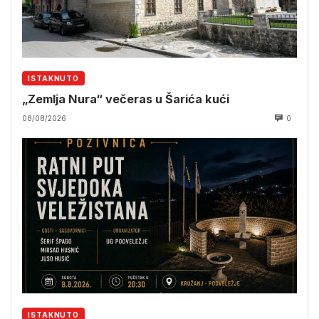
ISTAKNUTO
„Zemlja Nura“ večeras u Šarića kući
08/08/2026
0
ISTAKNUTO