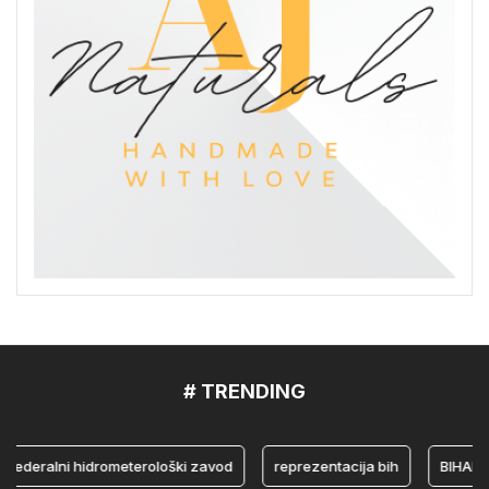
# TRENDING
ralni hidrometerološki zavod
reprezentacija bih
BIHAMK