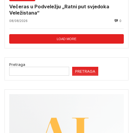
Večeras u Podveležju „Ratni put svjedoka
Veležistana“
08/08/2026
0
LOAD MORE
Pretraga
PRETRAGA