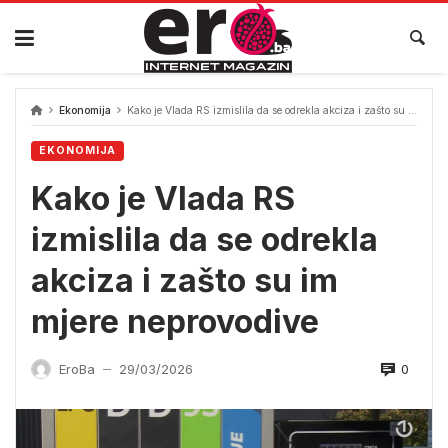
Skip
to
content
Ekonomija
Kako je Vlada RS izmislila da se odrekla akciza i zašto su im mjere neprovodive
EKONOMIJA
Kako je Vlada RS
izmislila da se odrekla
akciza i zašto su im
mjere neprovodive
0
EroBa
29/03/2026
—