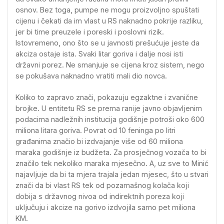
osnov. Bez toga, pumpe ne mogu proizvoljno spuštati
cijenu i čekati da im vlast u RS naknadno pokrije razliku,
jer bi time preuzele i poreski i poslovni rizik.
Istovremeno, ono što se u javnosti prešućuje jeste da
akciza ostaje ista. Svaki litar goriva i dalje nosi isti
državni porez. Ne smanjuje se cijena kroz sistem, nego
se pokušava naknadno vratiti mali dio novca.
Koliko to zapravo znači, pokazuju egzaktne i zvanične
brojke. U entitetu RS se prema ranije javno objavljenim
podacima nadležnih institucija godišnje potroši oko 600
miliona litara goriva. Povrat od 10 feninga po litri
građanima značio bi izdvajanje više od 60 miliona
maraka godišnje iz budžeta. Za prosječnog vozača to bi
značilo tek nekoliko maraka mjesečno. A, uz sve to Minić
najavljuje da bi ta mjera trajala jedan mjesec, što u stvari
znači da bi vlast RS tek od pozamašnog kolača koji
dobija s državnog nivoa od indirektnih poreza koji
uključuju i akcize na gorivo izdvojila samo pet miliona
KM.