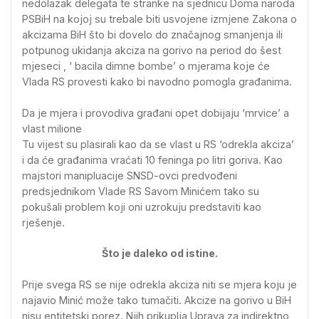
nedolazak delegata te stranke na sjednicu Doma naroda
PSBiH na kojoj su trebale biti usvojene izmjene Zakona o
akcizama BiH što bi dovelo do značajnog smanjenja ili
potpunog ukidanja akciza na gorivo na period do šest
mjeseci , ‘ bacila dimne bombe’ o mjerama koje će
Vlada RS provesti kako bi navodno pomogla građanima.
Da je mjera i provodiva građani opet dobijaju ‘mrvice’ a
vlast milione
Tu vijest su plasirali kao da se vlast u RS ‘odrekla akciza’
i da će građanima vraćati 10 feninga po litri goriva. Kao
majstori manipluacije SNSD-ovci predvođeni
predsjednikom Vlade RS Savom Minićem tako su
pokušali problem koji oni uzrokuju predstaviti kao
rješenje.
Što je daleko od istine.
Prije svega RS se nije odrekla akciza niti se mjera koju je
najavio Minić može tako tumačiti. Akcize na gorivo u BiH
nisu entitetski porez. Njih prikuplja Uprava za indirektno