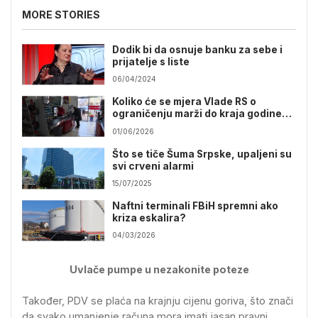
MORE STORIES
Dodik bi da osnuje banku za sebe i
prijatelje s liste
06/04/2024
Koliko će se mjera Vlade RS o
ograničenju marži do kraja godine
odraziti na standard građana?
01/06/2026
Što se tiče Šuma Srpske, upaljeni su
svi crveni alarmi
15/07/2025
Naftni terminali FBiH spremni ako
kriza eskalira?
04/03/2026
Uvlače pumpe u nezakonite poteze
Također, PDV se plaća na krajnju cijenu goriva, što znači
da svako umanjenje računa mora imati jasan pravni