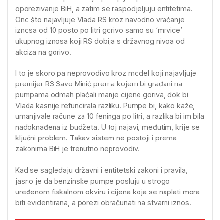
oporezivanje BiH, a zatim se raspodjeljuju entitetima.
Ono što najavljuje Vlada RS kroz navodno vraćanje
iznosa od 10 posto po litri gorivo samo su ‘mrvice’
ukupnog iznosa koji RS dobija s državnog nivoa od
akciza na gorivo.
I to je skoro pa neprovodivo kroz model koji najavljuje
premijer RS Savo Minić prema kojem bi građani na
pumpama odmah plaćali manje cijene goriva, dok bi
Vlada kasnije refundirala razliku. Pumpe bi, kako kaže,
umanjivale račune za 10 feninga po litri, a razlika bi im bila
nadoknađena iz budžeta. U toj najavi, međutim, krije se
ključni problem. Takav sistem ne postoji i prema
zakonima BiH je trenutno neprovodiv.
Kad se sagledaju državni i entitetski zakoni i pravila,
jasno je da benzinske pumpe posluju u strogo
uređenom fiskalnom okviru i cijena koja se naplati mora
biti evidentirana, a porezi obračunati na stvarni iznos.