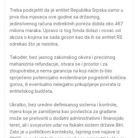
Treba podsjetiti da je entitet Republika Srpska samo u
prva dva mjeseca ove godine sa državnog,
jedinstvenog računa indirektnih poreza dobila oko 467
miliona maraka. Upravo iz tog fonda dolazi i novac od
akciza o kojima se sada govori kao da ih se entitet RS
odrekao što je neistina.
Također, bez jasnog zakonskog okvira i preciznog
mehanizma refundacije, otvara se i prostor i za
zloupotrebe,a nema garancija na koji način bi bilo
spriječeno potencijalno evidentiranje pogrešnih količina
goriva, ili eventualno nelegalno prikupljanje povrata iz
entitetskog budžeta.
Ukratko, bez uredno definisanog sistema i kontrole,
mjera koja je zamišljena kao povlastica za građane
može se pretvoriti u dodatni administrativni i finansijski
teret, ali i svojevrsni udar na fiskalni sistem države BiH.
Zato je u političkom kontekstu, tajming ove najave iz