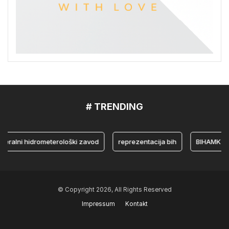
# TRENDING
ni hidrometerološki zavod
reprezentacija bih
BIHAMK
bo
© Copyright 2026, All Rights Reserved
Impressum
Kontakt