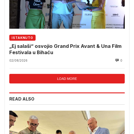
ISTAKNUTO
„Ej salaši“ osvojio Grand Prix Avant & Una Film
Festivala u Bihaću
02/08/2026
0
LOAD MORE
READ ALSO