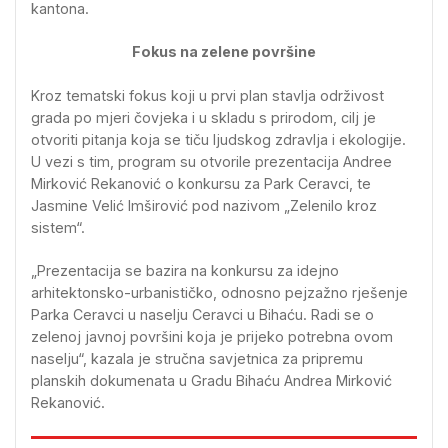
kantona.
Fokus na zelene površine
Kroz tematski fokus koji u prvi plan stavlja održivost
grada po mjeri čovjeka i u skladu s prirodom, cilj je
otvoriti pitanja koja se tiču ljudskog zdravlja i ekologije.
U vezi s tim, program su otvorile prezentacija Andree
Mirković Rekanović o konkursu za Park Ceravci, te
Jasmine Velić Imširović pod nazivom „Zelenilo kroz
sistem“.
„Prezentacija se bazira na konkursu za idejno
arhitektonsko-urbanističko, odnosno pejzažno rješenje
Parka Ceravci u naselju Ceravci u Bihaću. Radi se o
zelenoj javnoj površini koja je prijeko potrebna ovom
naselju“, kazala je stručna savjetnica za pripremu
planskih dokumenata u Gradu Bihaću Andrea Mirković
Rekanović.