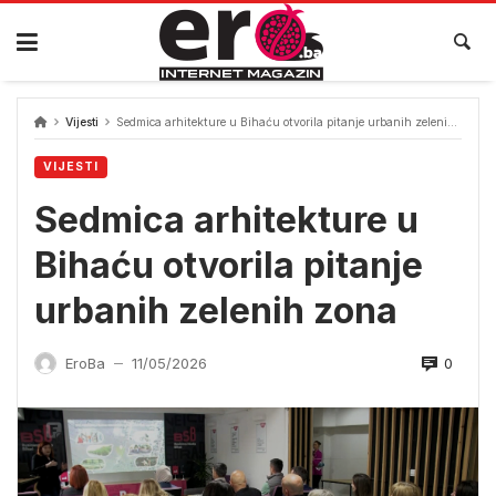
Skip
to
content
Vijesti
Sedmica arhitekture u Bihaću otvorila pitanje urbanih zelenih zona
VIJESTI
Sedmica arhitekture u
Bihaću otvorila pitanje
urbanih zelenih zona
0
EroBa
11/05/2026
—