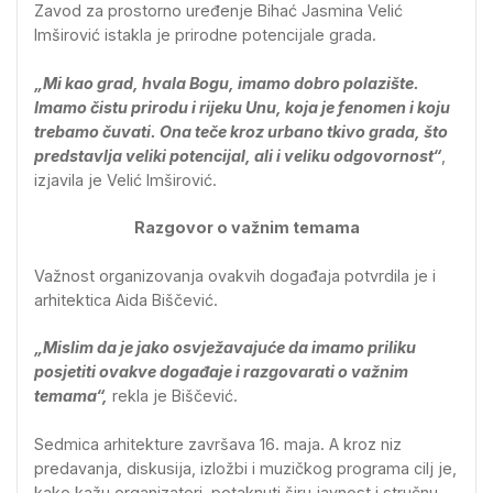
Zavod za prostorno uređenje Bihać Jasmina Velić
Imširović istakla je prirodne potencijale grada.
„Mi kao grad, hvala Bogu, imamo dobro polazište.
Imamo čistu prirodu i rijeku Unu, koja je fenomen i koju
trebamo čuvati. Ona teče kroz urbano tkivo grada, što
predstavlja veliki potencijal, ali i veliku odgovornost“
,
izjavila je Velić Imširović.
Razgovor o važnim temama
Važnost organizovanja ovakvih događaja potvrdila je i
arhitektica Aida Biščević.
„Mislim da je jako osvježavajuće da imamo priliku
posjetiti ovakve događaje i razgovarati o važnim
temama“,
rekla je Biščević.
Sedmica arhitekture završava 16. maja. A kroz niz
predavanja, diskusija, izložbi i muzičkog programa cilj je,
kako kažu organizatori, potaknuti širu javnost i stručnu