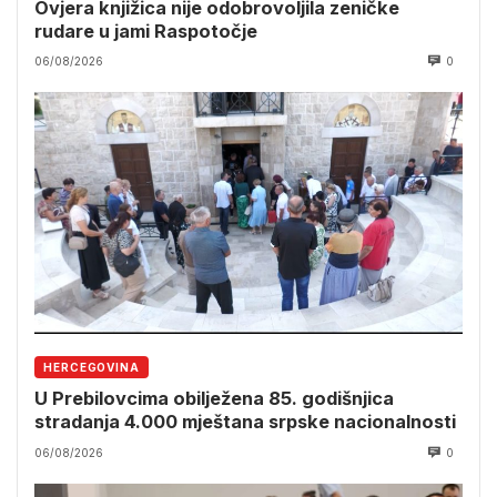
Ovjera knjižica nije odobrovoljila zeničke
rudare u jami Raspotočje
06/08/2026
0
HERCEGOVINA
U Prebilovcima obilježena 85. godišnjica
stradanja 4.000 mještana srpske nacionalnosti
06/08/2026
0