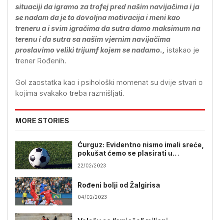
situaciji da igramo za trofej pred našim navijačima i ja
se nadam da je to dovoljna motivacija i meni kao
treneru a i svim igračima da sutra damo maksimum na
terenu i da sutra sa našim vjernim navijačima
proslavimo veliki trijumf kojem se nadamo.,
istakao je
trener Rođenih.
Gol zaostatka kao i psihološki momenat su dvije stvari o
kojima svakako treba razmišljati.
MORE STORIES
Ćurguz: Evidentno nismo imali sreće,
pokušat ćemo se plasirati u
polufinale
22/02/2023
Rođeni bolji od Žalgirisa
04/02/2023