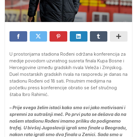
U prostorijama stadiona Rođeni održana konferencija za
medije povodom uzvratnog susreta finala Kupa Bosne i
Hercegovine između gradskih rivala Veleža i Zrinjskog.
Duel mostarskih gradskih rivala na rasporedu je danas na
stadionu Rođeni od 18 sati. Prisutnim medijima na
početku press konferencije obratio se šef stručnog
štaba Ibro Rahimić.
– Prije svega želim istaći kako smo svi jako motivisani i
spremni za sutrašnji meč. Po prvi puta se dešava da na
našem stadionu Rođeni imamo priliku da podignemo
trofej. U bivšoj Jugoslaviji igrali smo finale u Beogradu,
nakon rata igrali smo dva finala u Zenici. Sada smo u