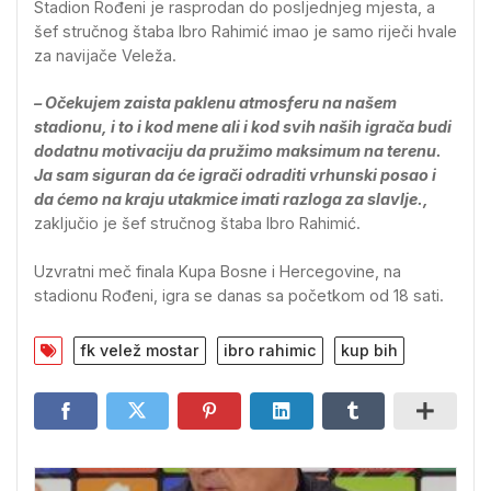
Stadion Rođeni je rasprodan do posljednjeg mjesta, a
šef stručnog štaba Ibro Rahimić imao je samo riječi hvale
za navijače Veleža.
– Očekujem zaista paklenu atmosferu na našem
stadionu, i to i kod mene ali i kod svih naših igrača budi
dodatnu motivaciju da pružimo maksimum na terenu.
Ja sam siguran da će igrači odraditi vrhunski posao i
da ćemo na kraju utakmice imati razloga za slavlje.,
zaključio je šef stručnog štaba Ibro Rahimić.
Uzvratni meč finala Kupa Bosne i Hercegovine, na
stadionu Rođeni, igra se danas sa početkom od 18 sati.
fk velež mostar
ibro rahimic
kup bih