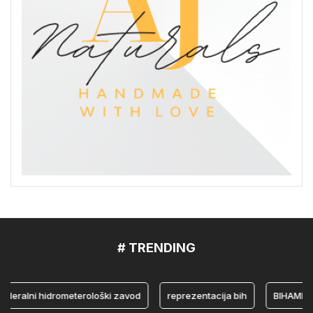
# TRENDING
lni hidrometerološki zavod
reprezentacija bih
BIHAMK