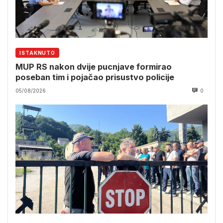
ISTAKNUTO
MUP RS nakon dvije pucnjave formirao
poseban tim i pojačao prisustvo policije
05/08/2026
0