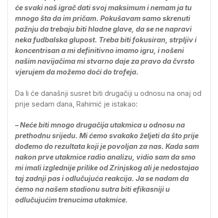
će svaki naš igrač dati svoj maksimum i nemam ja tu
mnogo šta da im pričam. Pokušavam samo skrenuti
pažnju da trebaju biti hladne glave, da se ne napravi
neka fudbalska glupost. Treba biti fokusiran, strpljiv i
koncentrisan a mi definitivno imamo igru, i nošeni
našim navijačima mi stvarno daje za pravo da čvrsto
vjerujem da možemo doći do trofeja.
Da li će današnji susret biti drugačiji u odnosu na onaj od
prije sedam dana, Rahimić je istakao:
– Neće biti mnogo drugačija utakmica u odnosu na
prethodnu srijedu. Mi ćemo svakako željeti da što prije
dođemo do rezultata koji je povoljan za nas. Kada sam
nakon prve utakmice radio analizu, vidio sam da smo
mi imali izglednije prilike od Zrinjskog ali je nedostajao
taj zadnji pas i odlučujuća reakcija. Ja se nadam da
ćemo na našem stadionu sutra biti efikasniji u
odlučujućim trenucima utakmice.