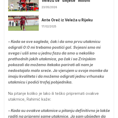
Veležu se “smješe” milioni
23/05/2026
Ante Oreč iz Veleža u Rijeku
17/02/2025
– Kada se sve sagleda, čak i da smo prvu utakmicu
odigrali 0:0 mi trebamo postići gol. Svjesni smo mi
svega i ušli smo u jednu fazu da smo u nekoliko
prethodnih jakih utakmica, pa čak i sa Zrinjskim
pokazali da možemo itekako parirati ali nam je
nedostajalo malo sreće. Ja vjerujem u svoje momke da
imaju kvaliteta i da možemo odigrati jednu vrhunsku
utakmicu i podići trofej pobjednika.
Na pitanje koliko je lako ili teško pripremati ovakve
utakmice, Rahimić kaže:
– Kada su ovakve utakmice u pitanju definitivno je lakše
raditi na pripremi same utakmice. Ja sam ubijeđen da