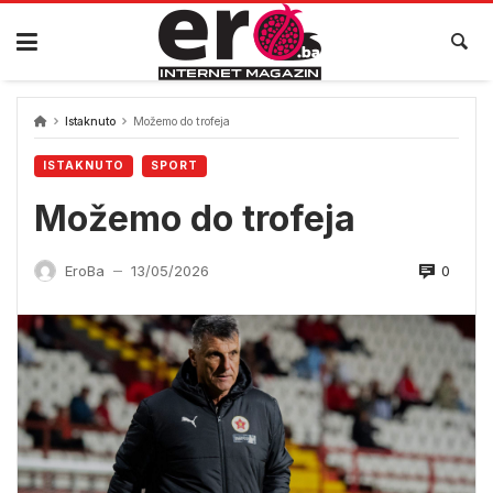
Skip
to
content
Istaknuto
Možemo do trofeja
ISTAKNUTO
SPORT
Možemo do trofeja
0
EroBa
13/05/2026
—