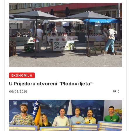
EKONOMIJA
U Prijedoru otvoreni “Plodovi ljeta”
06/08/2026
0