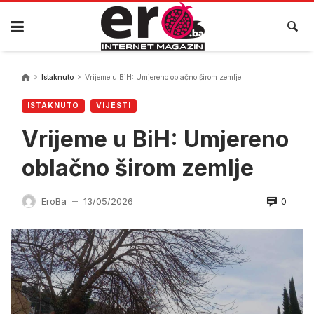
Skip
to
content
Istaknuto
Vrijeme u BiH: Umjereno oblačno širom zemlje
ISTAKNUTO
VIJESTI
Vrijeme u BiH: Umjereno
oblačno širom zemlje
0
EroBa
13/05/2026
—