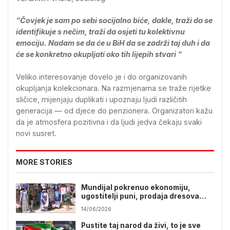
“Čovjek je sam po sebi socijalno biće, dakle, traži da se
identifikuje s nečim, traži da osjeti tu kolektivnu
emociju. Nadam se da će u BiH da se zadrži taj duh i da
će se konkretno okupljati oko tih lijepih stvari “
Veliko interesovanje dovelo je i do organizovanih
okupljanja kolekcionara. Na razmjenama se traže rijetke
sličice, mijenjaju duplikati i upoznaju ljudi različitih
generacija — od djece do penzionera. Organizatori kažu
da je atmosfera pozitivna i da ljudi jedva čekaju svaki
novi susret.
MORE STORIES
Mundijal pokrenuo ekonomiju,
ugostitelji puni, prodaja dresova
Zmajeva eksplodirala
14/06/2026
Pustite taj narod da živi, to je sve