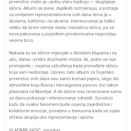
prvenstvo vratio je i jednu staru tradiciju — skupljanje
sličica. Albumi se pune, duplikati razmjenjuju, a potraga
za omiljenim reprezentativcima ovih dana tema je u
školama, kafićima i na ulicama. Interesovanje je toliko
veliko da širom zemlje vlada i nestašica sličica, pa se
nova pakovanja u pojedinim prodavnicama rasprodaju
veoma brzo.
Nekada su se sličice mijenjale u školskim klupama i na
ulici, danas i preko društvenih mreža. Ali, jedno se nije
promijenilo – osjećaj uzbuđenja kada pronađete sličicu
koja vam nedostaje. Upravo zato albumi za Svjetsko
prvenstvo ovih dana nisu samo komad papira, nego dio
atmosfere koju Bosna i Hercegovina ponovo živi nakon
plasmana na Mundijal. A da sličice nisu rezervisane samo
za djecu pokazuje i interesovanje odraslih. Sociolozi
kažu da ovakvi fenomeni bude osjećaj zajedništva i
kolektivne emocije, posebno u trenucima kada se cijela
država okuplja oko reprezentacije i sporta.
VLADIMIR VASIĆ, sociolog