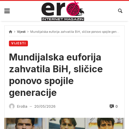
Skip
to
content
Vijesti
Mundijalska euforija zahvatila BiH, sličice ponovo spojile generacije
VIJESTI
Mundijalska euforija
zahvatila BiH, sličice
ponovo spojile
generacije
0
EroBa
20/05/2026
—