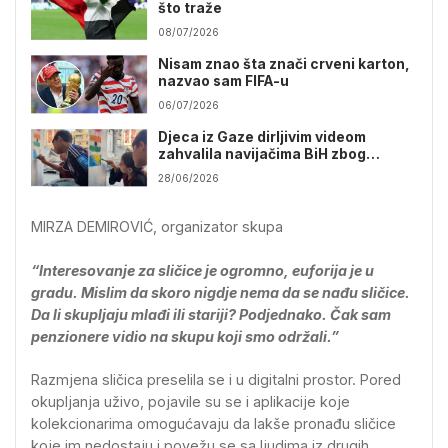
što traže
08/07/2026
Nisam znao šta znači crveni karton,
nazvao sam FIFA-u
06/07/2026
Djeca iz Gaze dirljivim videom
zahvalila navijačima BiH zbog
podrške na Mundijalu
28/06/2026
MIRZA DEMIROVIĆ, organizator skupa
“Interesovanje za sličice je ogromno, euforija je u
gradu. Mislim da skoro nigdje nema da se nađu sličice.
Da li skupljaju mlađi ili stariji? Podjednako. Čak sam
penzionere vidio na skupu koji smo održali.”
Razmjena sličica preselila se i u digitalni prostor. Pored
okupljanja uživo, pojavile su se i aplikacije koje
kolekcionarima omogućavaju da lakše pronađu sličice
koje im nedostaju i povežu se sa ljudima iz drugih