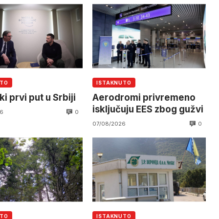
UTO
ISTAKNUTO
i prvi put u Srbiji
Aerodromi privremeno
isključuju EES zbog gužvi
0
6
0
07/08/2026
UTO
ISTAKNUTO