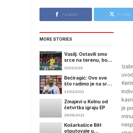
Facebook
X Twitter
MORE STORIES
Vasilj: Ostavili smo
srce na terenu, borili
Izab
smo se svi kao jedan
21/03/2025
uvod
Bećiragić: Ovo sve
Keri
što radimo je na srce
naših momaka i ove
indi
24/02/2023
publike
kasn
Zmajevi u Kolnu od
četvrtka igraju EP
je p
minu
29/08/2022
nesp
Košarkašice BiH
otputovale u
stig