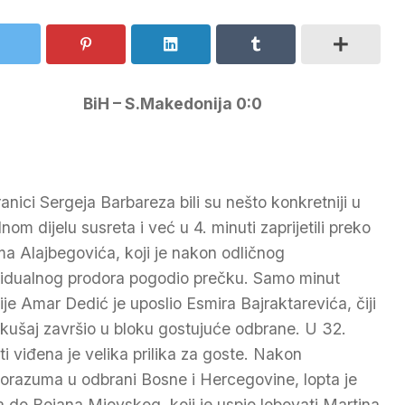
BiH – S.Makedonija 0:0
ranici Sergeja Barbareza bili su nešto konkretniji u
nom dijelu susreta i već u 4. minuti zaprijetili preko
ma Alajbegovića, koji je nakon odličnog
vidualnog prodora pogodio prečku. Samo minut
ije Amar Dedić je uposlio Esmira Bajraktarevića, čiji
okušaj završio u bloku gostujuće odbrane. U 32.
ti viđena je velika prilika za goste. Nakon
orazuma u odbrani Bosne i Hercegovine, lopta je
la do Bojana Miovskog, koji je uspio lobovati Martina