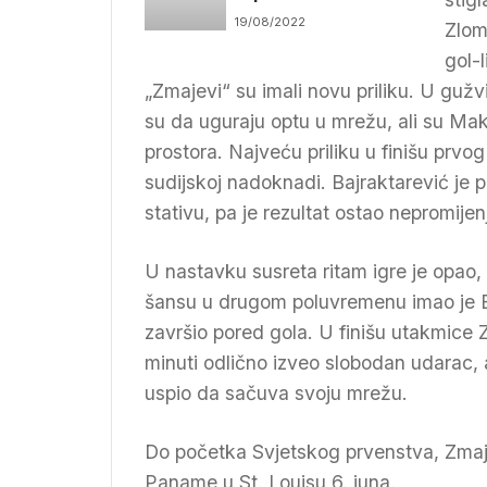
Francusku
19/08/2022
Zlom
gol-
„Zmajevi“ su imali novu priliku. U gu
su da uguraju optu u mrežu, ali su Mak
prostora. Najveću priliku u finišu prv
sudijskoj nadoknadi. Bajraktarević je
stativu, pa je rezultat ostao nepromijen
U nastavku susreta ritam igre je opao, a
šansu u drugom poluvremenu imao je Er
završio pored gola. U finišu utakmice Z
minuti odlično izveo slobodan udarac,
uspio da sačuva svoju mrežu.
Do početka Svjetskog prvenstva, Zmajev
Paname u St. Louisu 6. juna.