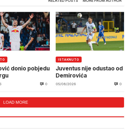
RELATED POSTS
MORE FROM AUTHOR
UTO
ISTAKNUTO
vić donio pobjedu
Juventus nije odustao od
rgu
Demirovića
0
0
6
05/08/2026
LOAD MORE