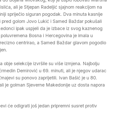
islića, ali je Stjepan Radeljić sjajnom reakcijom na
liniji spriječio siguran pogodak. Dva minuta kasnije
žvi pred golom Jovo Lukić i Samed Baždar pokušali
edonci ipak uspjeli da je izbace iz svog kaznenog
og poluvremena Bosna i Hercegovina je imala u
 precizno centrirao, a Samed Baždar glavom pogodio
jen.
 obje selekcije izvršile su više izmjena. Najbolju
medin Demirović u 69. minuti, ali je njegov udarac
majevi su ponovo zaprijetili. Ivan Bašić je u 80.
 ali je golman Sjeverne Makedonije uz dosta napora
i će odigrati još jedan pripremni susret protiv