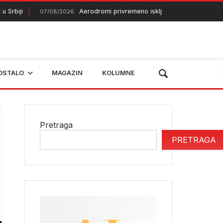
ji
Aerodromi privremeno isključuju EES zbog gužvi
07/08/2026
OSTALO
MAGAZIN
KOLUMNE
Pretraga
PRETRAGA