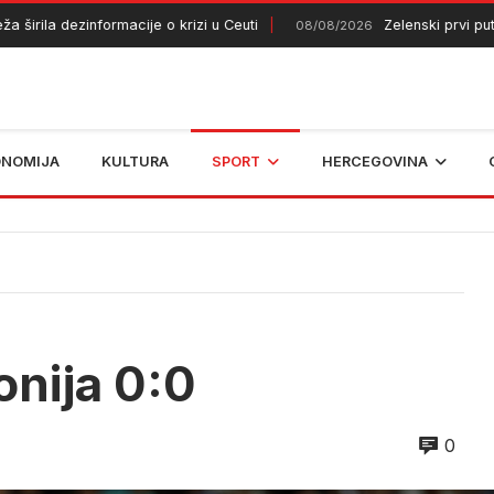
la dezinformacije o krizi u Ceuti
Zelenski prvi put u Srbi
08/08/2026
ONOMIJA
KULTURA
SPORT
HERCEGOVINA
nija 0:0
0