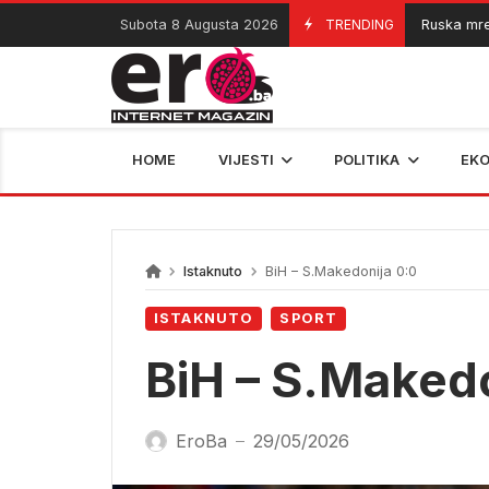
Skip
Subota 8 Augusta 2026
TRENDING
Ruska mreža širi
08/08/2026
to
content
HOME
VIJESTI
POLITIKA
EK
Istaknuto
BiH – S.Makedonija 0:0
ISTAKNUTO
SPORT
BiH – S.Makedo
EroBa
29/05/2026
—