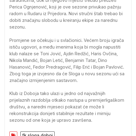
saradnicima, dok bi njegovo mjesto trebao preuzeti
Perica Ognjenović, koji je ove sezone privukao pažnju
radom u Rudaru iz Prijedora. Novi stručni štab trebao bi
dobiti značajnu slobodu u kreiranju ekipe za narednu
sezonu.
Promjene se očekuju i u svlačionici. Većem broju igrača
ističu ugovori, a među imenima koja bi mogla napustiti
klub nalaze se Toni Jović, Ajdin Redžić, Haris Ovčina,
Nikola Mandić, Bojan Letić, Benjamin Tatar, Dino
Hasanović, Fedor Predragović, Filip Erić i Bojan Pavlović.
Zbog toga je izvjesno da će Sloga u novu sezonu ući sa
značajno izmijenjenim sastavom.
Klub iz Doboja tako ulazi u jedno od najvažnijih
prijelaznih razdoblja otkako nastupa u premijerligaškom
društvu, a naredni mjeseci pokazat će može li
rekonstrukcija donijeti stabilnije rezultate i mirniju
sezonu od one koja je upravo završena.
fk sloga doboj