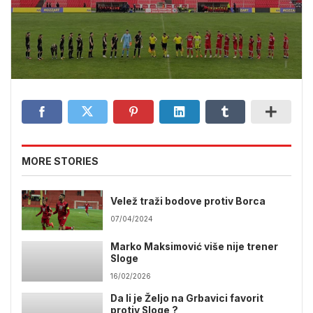
MORE STORIES
Velež traži bodove protiv Borca
07/04/2024
Marko Maksimović više nije trener
Sloge
16/02/2026
Da li je Željo na Grbavici favorit
protiv Sloge ?