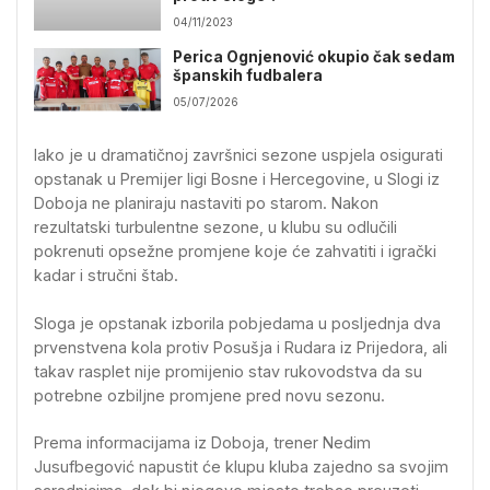
04/11/2023
Perica Ognjenović okupio čak sedam
španskih fudbalera
05/07/2026
Iako je u dramatičnoj završnici sezone uspjela osigurati
opstanak u Premijer ligi Bosne i Hercegovine, u Slogi iz
Doboja ne planiraju nastaviti po starom. Nakon
rezultatski turbulentne sezone, u klubu su odlučili
pokrenuti opsežne promjene koje će zahvatiti i igrački
kadar i stručni štab.
Sloga je opstanak izborila pobjedama u posljednja dva
prvenstvena kola protiv Posušja i Rudara iz Prijedora, ali
takav rasplet nije promijenio stav rukovodstva da su
potrebne ozbiljne promjene pred novu sezonu.
Prema informacijama iz Doboja, trener Nedim
Jusufbegović napustit će klupu kluba zajedno sa svojim