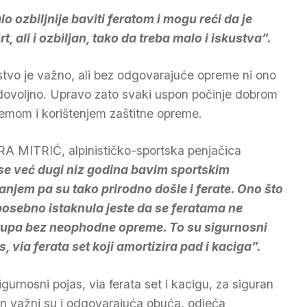
ozbiljnije baviti feratom i mogu reći da je
t, ali i ozbiljan, tako da treba malo i iskustva”.
stvo je važno, ali bez odgovarajuće opreme ni ono
 dovoljno. Upravo zato svaki uspon počinje dobrom
remom i korištenjem zaštitne opreme.
А МIТRIĆ, аlpinističkо-spоrtskа pеnjаčicа
se već dugi niz godina bavim sportskim
anjem pa su tako prirodno došle i ferate. Ono što
posebno istaknula jeste da se feratama ne
tupa bez neophodne opreme. To su sigurnosni
s, via ferata set koji amortizira pad i kaciga”.
igurnosni pojas, via ferata set i kacigu, za siguran
n važni su i odgovarajuća obuća, odjeća