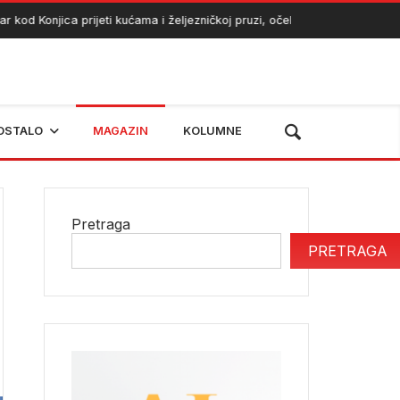
Konjica prijeti kućama i željezničkoj pruzi, očekuje se angažman helikop
OSTALO
MAGAZIN
KOLUMNE
Pretraga
PRETRAGA