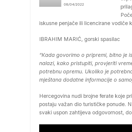
turizma
08/04/2022
pril
Poče
iskusne penjače ili licencirane vodiče k
IBRАHIМ МАRIĆ, gоrski spаsilac
“Кada govorimo o pripremi, bitno je is
nalazi, kako pristupiti, provjeriti vr
potrebnu opremu. Ukoliko je potrebno,
mještana dodatne informacije o samoj 
Hercegovina nudi brojne ferate koje pri
postaju važan dio turističke ponude. N
svaki uspon zahtijeva odgovornost, dob