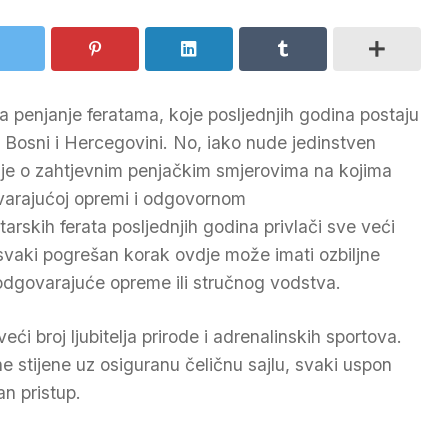
 za penjanje feratama, koje posljednjih godina postaju
u Bosni i Hercegovini. No, iako nude jedinstven
eč je o zahtjevnim penjačkim smjerovima na kojima
ovarajućoj opremi i odgovornom
rskih ferata posljednjih godina privlači sve veći
, svaki pogrešan korak ovdje može imati ozbiljne
odgovarajuće opreme ili stručnog vodstva.
eći broj ljubitelja prirode i adrenalinskih sportova.
 stijene uz osiguranu čeličnu sajlu, svaki uspon
an pristup.