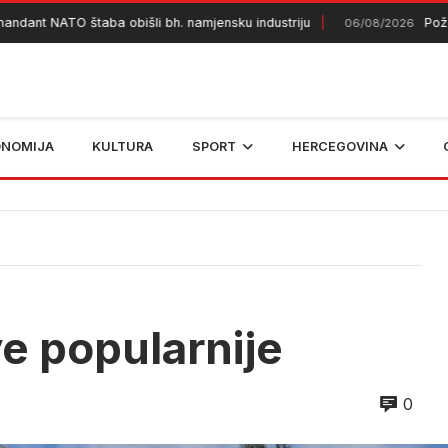
 NATO štaba obišli bh. namjensku industriju
Požar kod 
06/08/2026
ONOMIJA
KULTURA
SPORT
HERCEGOVINA
ve popularnije
0