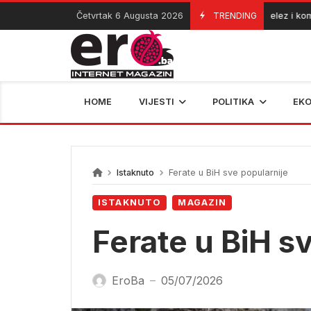
Skip
Četvrtak 6 Augusta 2026
TRENDING
Helez i komandant
06/08/2026
to
content
HOME
VIJESTI
POLITIKA
EK
Istaknuto
Ferate u BiH sve popularnije
ISTAKNUTO
MAGAZIN
Ferate u BiH s
EroBa
05/07/2026
—