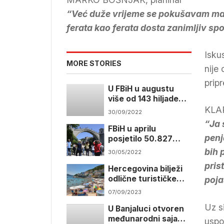
“Već duže vrijeme se pokušavam malo 
ferata kao ferata dosta zanimljiv spor
Isku
MORE STORIES
nije
prip
U FBiH u augustu
više od 143 hiljade
turista
KLАR
30/09/2022
“Ja 
FBiH u aprilu
penj
posjetilo 50.827
turista
bih 
30/05/2022
pris
Hercegovina bilježi
odlične turističke
poja
rezultate
07/09/2023
Uz s
U Banjaluci otvoren
međunarodni sajam
uspo