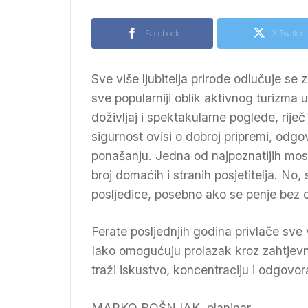
Facebook
X Twitter
Sve više ljubitelja prirode odlučuje se
sve popularniji oblik aktivnog turizma 
doživljaj i spektakularne poglede, rij
sigurnost ovisi o dobroj pripremi, odg
ponašanju. Jedna od najpoznatijih mosta
broj domaćih i stranih posjetitelja. No
posljedice, posebno ako se penje bez 
Ferate posljednjih godina privlače sve v
Iako omogućuju prolazak kroz zahtjevne
traži iskustvo, koncentraciju i odgovor
MARKO BOŠNJAK, planinar