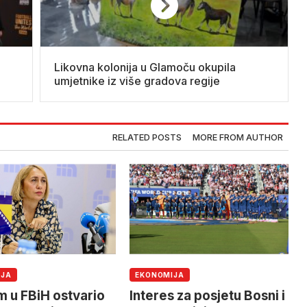
Likovna kolonija u Glamoču okupila
umjetnike iz više gradova regije
RELATED POSTS
MORE FROM AUTHOR
IJA
EKONOMIJA
m u FBiH ostvario
Interes za posjetu Bosni i