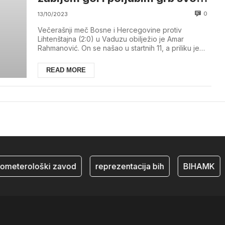
reprezentacije
0
13/10/2023
Večerašnji meč Bosne i Hercegovine protiv
Lihtenštajna (2:0) u Vaduzu obilježio je Amar
Rahmanović. On se našao u startnih 11, a priliku je
iskor...
READ MORE
rometerološki zavod
reprezentacija bih
BIHAMK