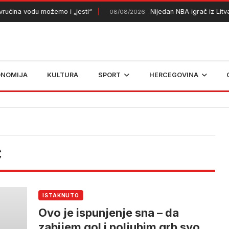
ućina vodu možemo i „jesti“
Nijedan NBA igrač iz Litvan
08/08/2026
ONOMIJA
KULTURA
SPORT
HERCEGOVINA
Ć
ISTAKNUTO
Ovo je ispunjenje sna – da
zabijem gol i poljubim grb svoje