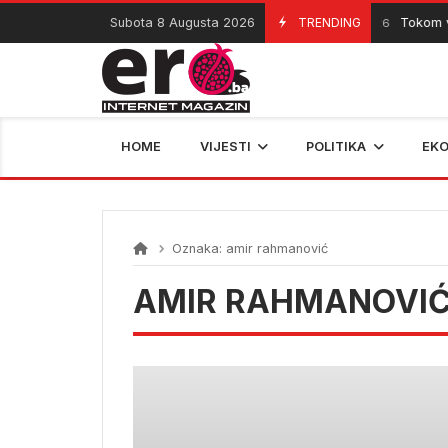
Skip
Subota 8 Augusta 2026
TRENDING
Tokom vr
08/08/2026
to
content
HOME
VIJESTI
POLITIKA
EK
Oznaka:
amir rahmanović
AMIR RAHMANOVI