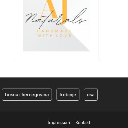
bosna i hercegovina
trebinje
usa
BiH ekonom
Impressum
Kontakt