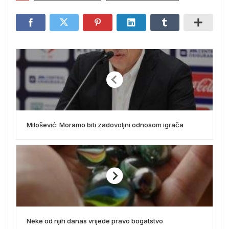
Milošević: Moramo biti zadovoljni odnosom igrača
Neke od njih danas vrijede pravo bogatstvo