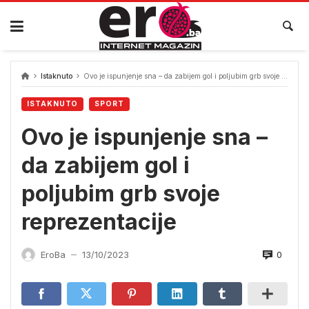
Skip
to
content
Istaknuto
Ovo je ispunjenje sna – da zabijem gol i poljubim grb svoje reprezentacije
ISTAKNUTO
SPORT
Ovo je ispunjenje sna –
da zabijem gol i
poljubim grb svoje
reprezentacije
0
EroBa
13/10/2023
—