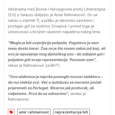
Večerašnji meč Bosne i Hercegovine protiv Lihtenštajna
(2:0) u Vaduzu obilježio je Amar Rahmanović. On se
našao u startnih 11, a priliku je iskoristio savršeno i
postigao gol za vodstvo Zmajeva. I pored toga je
učestvovao u brojnim opasnim napadima našeg tima.
“Mogla je biti uvjerljivija pobjeda. Pogotovo ja sam
imao dosta šansi. Žao mi je što nisam zabio još koji, ali
ovo je ispunjenje mog dječačkog sna – da zabijem gol i
poljubim grb svoje reprezentacije. Ponosan sam”,
rekao je Rahmanović za BHT1.
“Ova utakmica je najviše pomogla novom selektoru –
da mu olakša sve. Već u autobusu se moramo početi
pripremati za Portugal. Stvarno jak protivnik, ali
vidjećemo. Prvo da se odmorimo”,
dodao je
Rahmanović.
amir rahmanović
reprezentacija bih