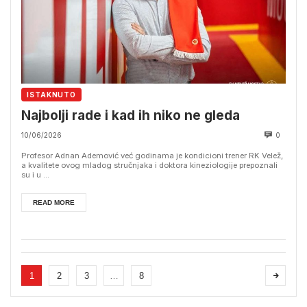
ISTAKNUTO
Najbolji rade i kad ih niko ne gleda
10/06/2026
0
Profesor Adnan Ademović već godinama je kondicioni trener RK Velež,
a kvalitete ovog mladog stručnjaka i doktora kineziologije prepoznali
su i u ...
READ MORE
1
2
3
…
8