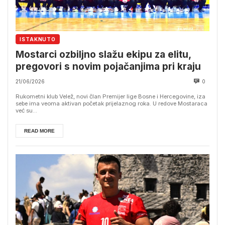
ISTAKNUTO
Mostarci ozbiljno slažu ekipu za elitu,
pregovori s novim pojačanjima pri kraju
21/06/2026
0
Rukometni klub Velež, novi član Premijer lige Bosne i Hercegovine, iza
sebe ima veoma aktivan početak prijelaznog roka. U redove Mostaraca
već su...
READ MORE