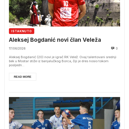
ISTAKNUTO
Aleksej Bogdanić novi član Veleža
17/06/2026
0
Aleksej Bogdanić (20) novi je igrač RK Velež. Ovaj talentovani srednji
bek u Mostar stiže iz banjalučkog Borca, čiji je dres nosio tokom
posljedn...
READ MORE