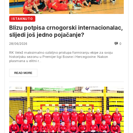
ISTAKNUTO
Blizu potpisa crnogorski internacionalac,
slijedi još jedno pojačanje?
28/06/2026
0
RK Velež maksimalno ozbiljno pristupa formiranju ekipe za svoju
historijsku sezonu u Premijer ligi Bosne i Hercegovine. Nakon
plasmana u elitni r...
READ MORE