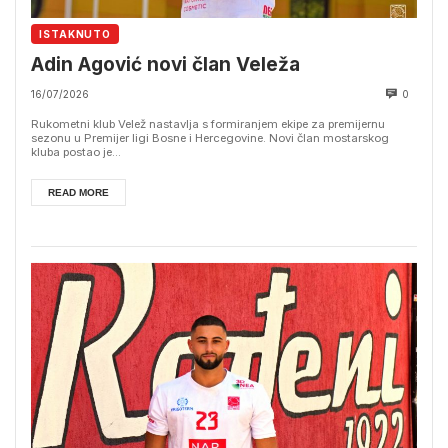
ISTAKNUTO
Adin Agović novi član Veleža
16/07/2026
0
Rukometni klub Velež nastavlja s formiranjem ekipe za premijernu
sezonu u Premijer ligi Bosne i Hercegovine. Novi član mostarskog
kluba postao je...
READ MORE