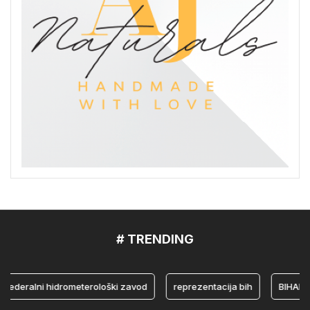
# TRENDING
eralni hidrometerološki zavod
reprezentacija bih
BIHAMK