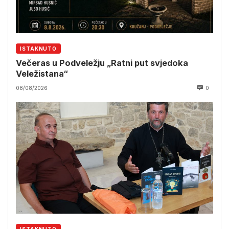
ISTAKNUTO
Večeras u Podveležju „Ratni put svjedoka
Veležistana“
08/08/2026
0
ISTAKNUTO