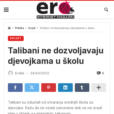
Skip
to
content
Politika
Svijet
Talibani ne dozvoljavaju djevojkama u školu
SVIJET
Talibani ne dozvoljavaju
djevojkama u školu
0
EroBa
24/03/2022
—
Talibani su odustali od otvaranja srednjih škola za
djevojke. Kažu da će ostati zatvorene dok se ne izradi
plan u skladu sa islamskim zakonom.