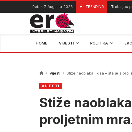
Skip
Petak 7 Augusta 2026
TRENDING
Trebinjac preu
07/08/2026
to
content
HOME
VIJESTI
POLITIKA
EK
Vijesti
Stiže naoblaka i kiša – šta je s pro
VIJESTI
Stiže naoblaka i
proljetnim mr