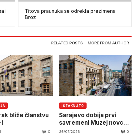
a i
Titova praunuka se odrekla prezimena
Broz
RELATED POSTS
MORE FROM AUTHOR
IJA
ISTAKNUTO
rak bliže članstvu
Sarajevo dobija prvi
-i
savremeni Muzej novca u
BiH
0
0
6
26/07/2026