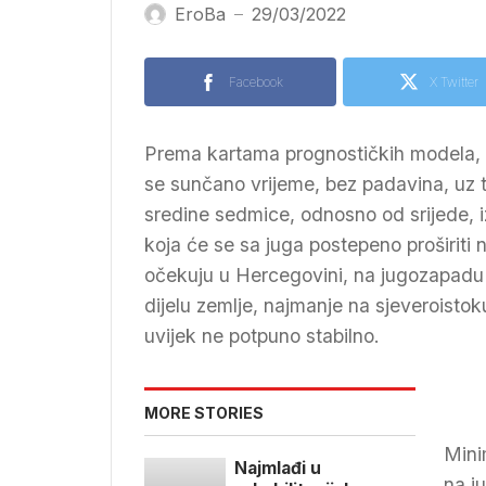
EroBa
29/03/2022
—
Facebook
X Twitter
Prema kartama prognostičkih modela, 
se sunčano vrijeme, bez padavina, uz 
sredine sedmice, odnosno od srijede, 
koja će se sa juga postepeno proširiti 
očekuju u Hercegovini, na jugozapadu
dijelu zemlje, najmanje na sjeveroistok
uvijek ne potpuno stabilno.
MORE STORIES
Mini
Najmlađi u
na j