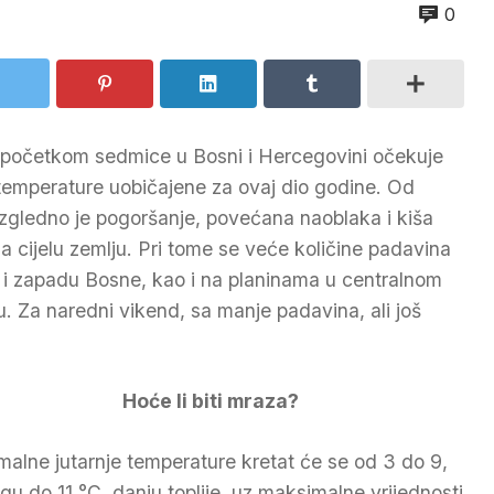
0
početkom sedmice u Bosni i Hercegovini očekuje
temperature uobičajene za ovaj dio godine. Od
izgledno je pogoršanje, povećana naoblaka i kiša
na cijelu zemlju. Pri tome se veće količine padavina
 i zapadu Bosne, kao i na planinama u centralnom
u. Za naredni vikend, sa manje padavina, ali još
Hoće li biti mraza?
malne jutarnje temperature kretat će se od 3 do 9,
ugu do 11 °C, danju toplije, uz maksimalne vrijednosti