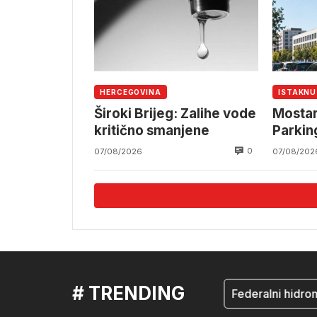
HERCEGOVINA
ISTAKN
Široki Brijeg: Zalihe vode
Mostar
kritično smanjene
Parkin
0
07/08/2026
07/08/202
# TRENDING
mostar
Federalni hidrome