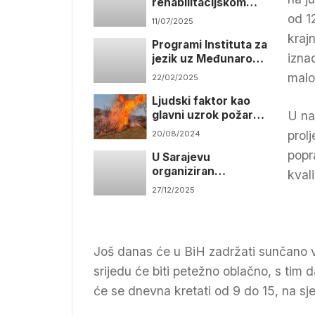
rehabilitacijskom
kampu na Vlašiću
od 1
11/07/2025
kraj
Programi Instituta za
izna
jezik uz Međunarodni
dan maternjeg jezika
malo
22/02/2025
Ljudski faktor kao
glavni uzrok požara u
U na
Bosni i Hercegovini
prol
20/08/2024
popra
U Sarajevu
organiziran
kval
humanitarni bazar za
27/12/2025
pomoć Gazi
Još danas će u BiH zadržati sunčano v
srijedu će biti petežno oblačno, s tim d
će se dnevna kretati od 9 do 15, na sj