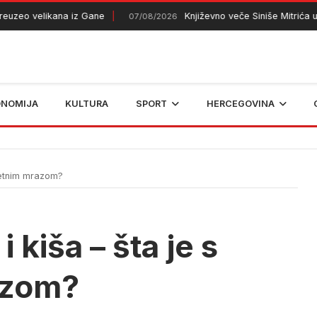
zeo velikana iz Gane
Književno veče Siniše Mitrića u Tre
07/08/2026
ONOMIJA
KULTURA
SPORT
HERCEGOVINA
ljetnim mrazom?
 kiša – šta je s
azom?