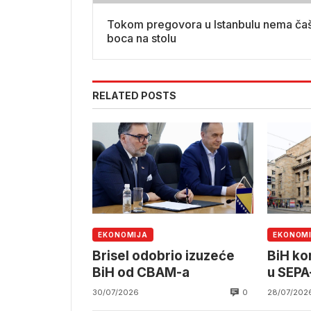
Tokom pregovora u Istanbulu nema čaš
boca na stolu
RELATED POSTS
EKONOMIJA
EKONOM
Brisel odobrio izuzeće
BiH ko
BiH od CBAM-a
u SEPA
0
30/07/2026
28/07/202