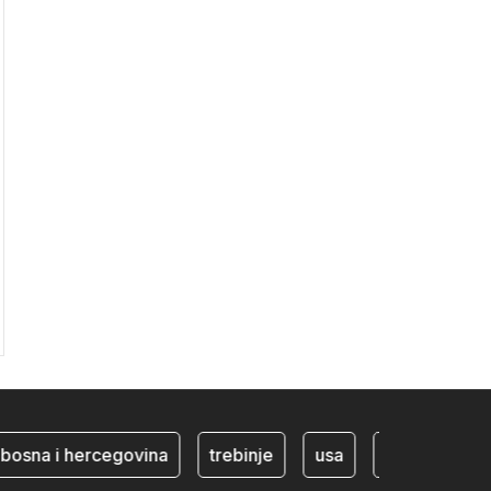
sna i hercegovina
trebinje
usa
BiH ekonomija