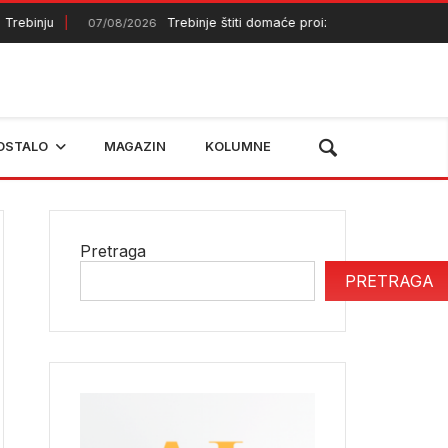
binju
Trebinje štiti domaće proizvođače
07/08/2026
07/08/20
OSTALO
MAGAZIN
KOLUMNE
Pretraga
PRETRAGA