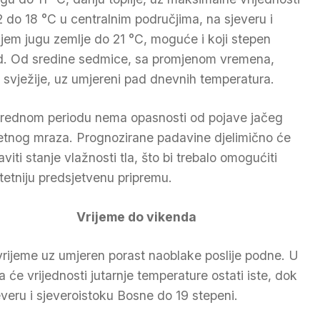
2 do 18 °C u centralnim područjima, na sjeveru i
njem jugu zemlje do 21 °C, moguće i koji stepen
d. Od sredine sedmice, sa promjenom vremena,
 svježije, uz umjereni pad dnevnih temperatura.
rednom periodu nema opasnosti od pojave jačeg
jetnog mraza. Prognozirane padavine djelimično će
viti stanje vlažnosti tla, što bi trebalo omogućiti
itetniju predsjetvenu pripremu.
Vrijeme do vikenda
rijeme uz umjeren porast naoblake poslije podne. U
a će vrijednosti jutarnje temperature ostati iste, dok
everu i sjeveroistoku Bosne do 19 stepeni.