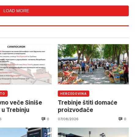
LOAD MORE
UTO
HERCEGOVINA
vno veče Siniše
Trebinje štiti domaće
 u Trebinju
proizvođače
0
0
6
07/08/2026