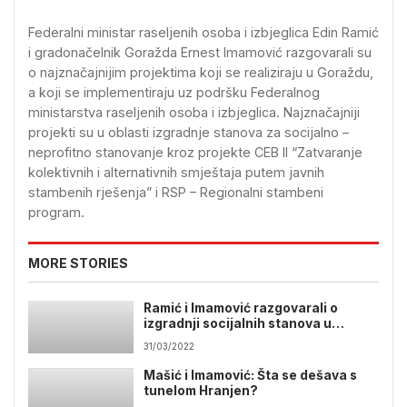
Federalni ministar raseljenih osoba i izbjeglica Edin Ramić
i gradonačelnik Goražda Ernest Imamović razgovarali su
o najznačajnijim projektima koji se realiziraju u Goraždu,
a koji se implementiraju uz podršku Federalnog
ministarstva raseljenih osoba i izbjeglica. Najznačajniji
projekti su u oblasti izgradnje stanova za socijalno –
neprofitno stanovanje kroz projekte CEB II “Zatvaranje
kolektivnih i alternativnih smještaja putem javnih
stambenih rješenja” i RSP – Regionalni stambeni
program.
MORE STORIES
Ramić i Imamović razgovarali o
izgradnji socijalnih stanova u
Goraždu
31/03/2022
Mašić i Imamović: Šta se dešava s
tunelom Hranjen?