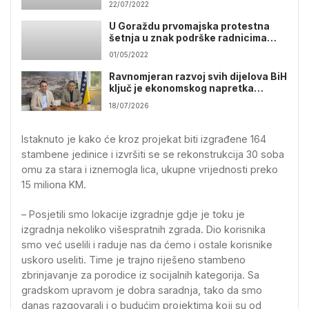
22/07/2022
U Goraždu prvomajska protestna
šetnja u znak podrške radnicima
Ginexa
01/05/2022
Ravnomjeran razvoj svih dijelova BiH
ključ je ekonomskog napretka
države
18/07/2026
Istaknuto je kako će kroz projekat biti izgrađene 164
stambene jedinice i izvršiti se se rekonstrukcija 30 soba
omu za stara i iznemogla lica, ukupne vrijednosti preko
15 miliona KM.
– Posjetili smo lokacije izgradnje gdje je toku je
izgradnja nekoliko višespratnih zgrada. Dio korisnika
smo već uselili i raduje nas da ćemo i ostale korisnike
uskoro useliti. Time je trajno riješeno stambeno
zbrinjavanje za porodice iz socijalnih kategorija. Sa
gradskom upravom je dobra saradnja, tako da smo
danas razgovarali i o budućim projektima koji su od