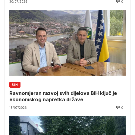
30/07/2026
0
BIH
Ravnomjeran razvoj svih dijelova BiH ključ je
ekonomskog napretka države
18/07/2026
0