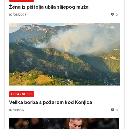
Žena iz pištolja ubila slijepog muža
07/08/2026
0
ISTAKNUTO
Velika borba s požarom kod Konjica
07/08/2026
0