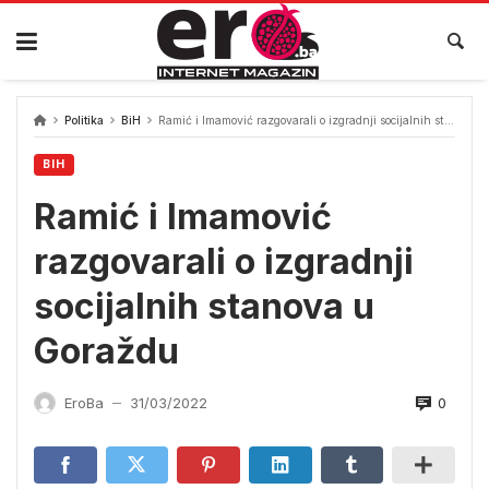
Skip
to
content
Politika
BiH
Ramić i Imamović razgovarali o izgradnji socijalnih stanova u Goraždu
BIH
Ramić i Imamović
razgovarali o izgradnji
socijalnih stanova u
Goraždu
0
EroBa
31/03/2022
—