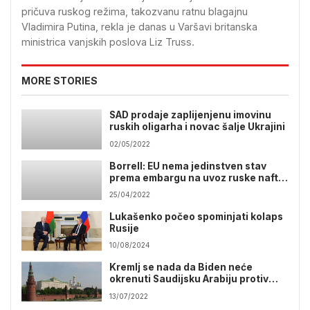
pričuva ruskog režima, takozvanu ratnu blagajnu
Vladimira Putina, rekla je danas u Varšavi britanska
ministrica vanjskih poslova Liz Truss.
MORE STORIES
SAD prodaje zaplijenjenu imovinu
ruskih oligarha i novac šalje Ukrajini
02/05/2022
Borrell: EU nema jedinstven stav
prema embargu na uvoz ruske nafte
i gasa
25/04/2022
Lukašenko počeo spominjati kolaps
Rusije
10/08/2024
Kremlj se nada da Biden neće
okrenuti Saudijsku Arabiju protiv
Rusije
13/07/2022