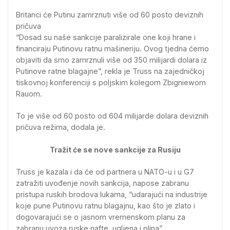
Britanci će Putinu zamrznuti više od 60 posto deviznih
pričuva
“Dosad su naše sankcije paralizirale one koji hrane i
financiraju Putinovu ratnu mašineriju. Ovog tjedna ćemo
objaviti da smo zamrznuli više od 350 milijardi dolara iz
Putinove ratne blagajne”, rekla je Truss na zajedničkoj
tiskovnoj konferenciji s poljskim kolegom Zbigniewom
Rauom.
To je više od 60 posto od 604 milijarde dolara deviznih
pričuva režima, dodala je.
Tražit će se nove sankcije za Rusiju
Truss je kazala i da će od partnera u NATO-u i u G7
zatražiti uvođenje novih sankcija, napose zabranu
pristupa ruskih brodova lukama, “udarajući na industrije
koje pune Putinovu ratnu blagajnu, kao što je zlato i
dogovarajući se o jasnom vremenskom planu za
zabranu uvoza ruske nafte, ugljena i plina”.