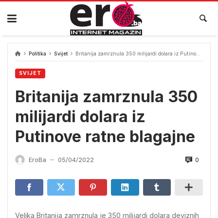
Skip
to
content
Politika
Svijet
Britanija zamrznula 350 milijardi dolara iz Putinove ratne blagajne
SVIJET
Britanija zamrznula 350
milijardi dolara iz
Putinove ratne blagajne
0
EroBa
05/04/2022
—
Velika Britanija zamrznula je 350 milijardi dolara deviznih