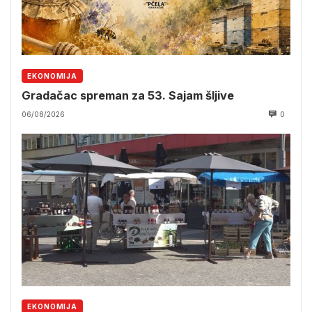
EKONOMIJA
Gradačac spreman za 53. Sajam šljive
06/08/2026
0
EKONOMIJA