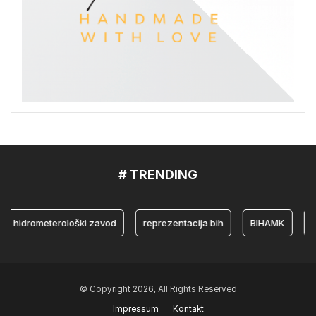
# TRENDING
idrometerološki zavod
reprezentacija bih
BIHAMK
bosna
© Copyright 2026, All Rights Reserved
Impressum
Kontakt