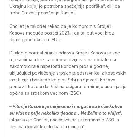
Ukrajinu kojoj je potrebna značajnija podrška”, ali i da
treba “kazniti ponašanje Rusije”.
Chollet je također rekao da je kompromis Srbije i
Kosova moguće postići 2023. i da taj put vodi kroz
dijalog pod okriljem EU-a.
Dijalog o normaliziranju odnosa Srbije i Kosova je već
mjesecima u krizi, a odnose dviju strana dodatno su
zakomplicirale napetosti koncem prošle godine,
uključujući povlačenje srpskih predstavnika iz kosovskih
institucija i barikade koje su Srbi na sjeveru Kosova
postavili tražeći da Priština osigura formiranje asocijacije
općina sa srpskom većinom (ZSO).
– Pitanje Kosova je nerješeno i moguće su krize kakve
su viđene prije nekoliko tjedana…Ne želimo to vidjeti,
istaknuo je Chollet, naglasivši da je formiranje ZSO-a
“kritičan korak koji treba biti učinjen”.