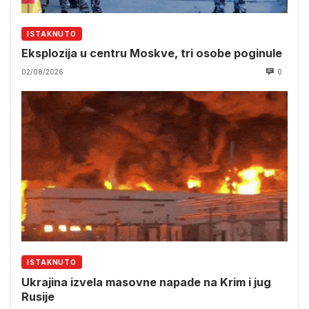
ISTAKNUTO
Eksplozija u centru Moskve, tri osobe poginule
02/08/2026
0
ISTAKNUTO
Ukrajina izvela masovne napade na Krim i jug
Rusije