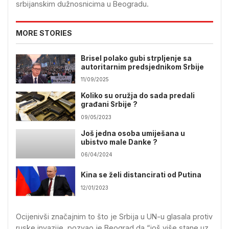
srbijanskim dužnosnicima u Beogradu.
MORE STORIES
Brisel polako gubi strpljenje sa
autoritarnim predsjednikom Srbije
11/09/2025
Koliko su oružja do sada predali
građani Srbije ?
09/05/2023
Još jedna osoba umiješana u
ubistvo male Danke ?
06/04/2024
Kina se želi distancirati od Putina
12/01/2023
Ocijenivši značajnim to što je Srbija u UN-u glasala protiv
ruske invazije, pozvao je Beograd da “još više stane uz