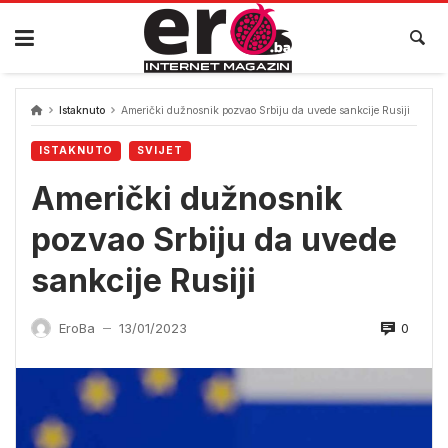
Skip
to
content
Istaknuto
Američki dužnosnik pozvao Srbiju da uvede sankcije Rusiji
ISTAKNUTO
SVIJET
Američki dužnosnik
pozvao Srbiju da uvede
sankcije Rusiji
0
EroBa
13/01/2023
—