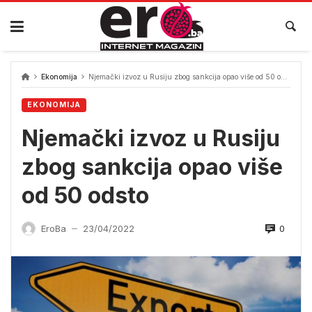
Skip
to
content
Ekonomija
Njemački izvoz u Rusiju zbog sankcija opao više od 50 odsto
EKONOMIJA
Njemački izvoz u Rusiju
zbog sankcija opao više
od 50 odsto
0
EroBa
23/04/2022
—