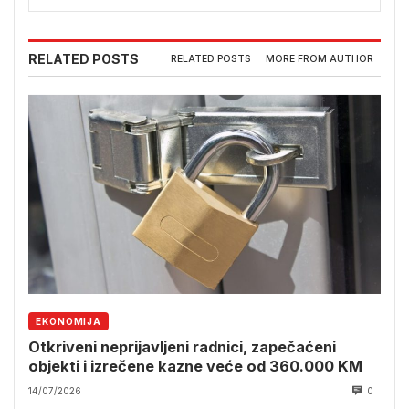
RELATED POSTS
RELATED POSTS
MORE FROM AUTHOR
EKONOMIJA
Otkriveni neprijavljeni radnici, zapečaćeni
objekti i izrečene kazne veće od 360.000 KM
14/07/2026
0