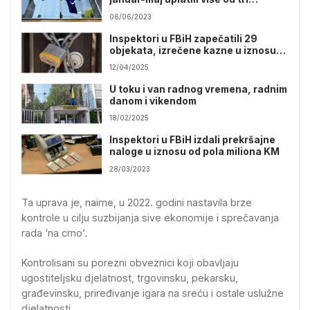
milijarde KM javnih prihoda
06/06/2023
Inspektori u FBiH zapečatili 29
objekata, izrečene kazne u iznosu
od 273.500 KM
12/04/2025
U toku i van radnog vremena, radnim
danom i vikendom
18/02/2025
Inspektori u FBiH izdali prekršajne
naloge u iznosu od pola miliona KM
28/03/2023
Ta uprava je, naime, u 2022. godini nastavila brze
kontrole u cilju suzbijanja sive ekonomije i sprečavanja
rada ‘na crno’.
Kontrolisani su porezni obveznici koji obavljaju
ugostiteljsku djelatnost, trgovinsku, pekarsku,
građevinsku, priređivanje igara na sreću i ostale uslužne
djelatnosti.