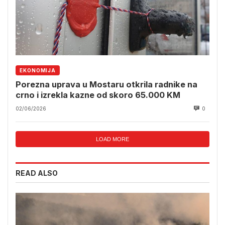
EKONOMIJA
Porezna uprava u Mostaru otkrila radnike na
crno i izrekla kazne od skoro 65.000 KM
02/06/2026
0
LOAD MORE
READ ALSO