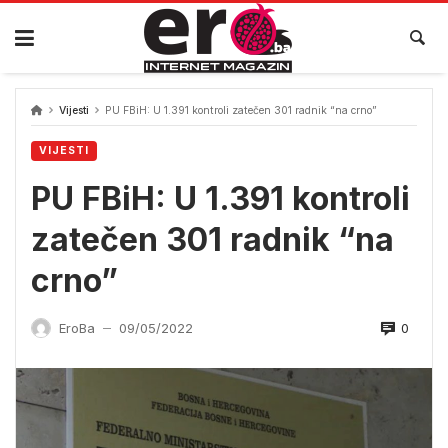
Skip
to
content
Vijesti
PU FBiH: U 1.391 kontroli zatečen 301 radnik “na crno”
VIJESTI
PU FBiH: U 1.391 kontroli
zatečen 301 radnik “na
crno”
0
EroBa
09/05/2022
—