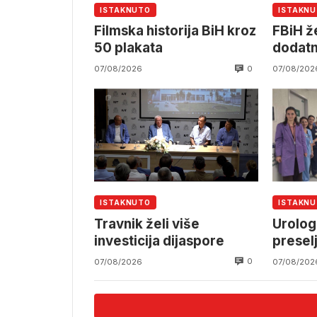
ISTAKNUTO
ISTAKN
Filmska historija BiH kroz
FBiH že
50 plakata
dodatn
0
07/08/2026
07/08/202
ISTAKNUTO
ISTAKN
Travnik želi više
Urolog
investicija dijaspore
presel
prosto
0
07/08/2026
07/08/202