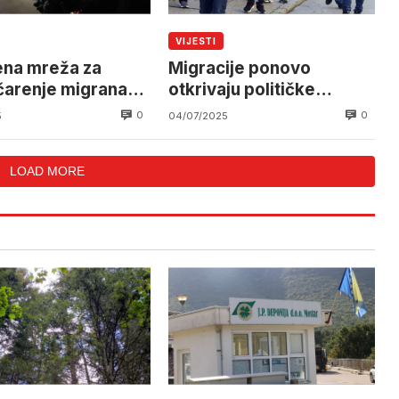
VIJESTI
ena mreža za
Migracije ponovo
čarenje migranata
otkrivaju političke
u Hrvatsku
podjele u BiH
0
0
5
04/07/2025
LOAD MORE