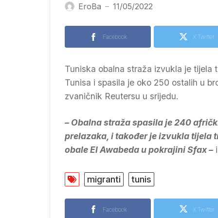
EroBa
11/05/2022
—
Facebook
X Twitter
Tuniska obalna straža izvukla je tijela
Tunisa i spasila je oko 250 ostalih u b
zvaničnik Reuters‮‬u u srijedu.
– Obalna straža spasila je 240 afrič
prelazaka, i također je izvukla tijela
obale El Awabeda u pokrajini Sfax –
i
migranti
tunis
Facebook
X Twitter