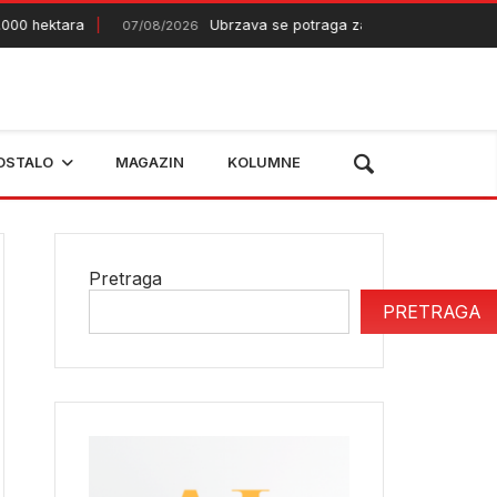
00 hektara
Ubrzava se potraga za novom deponijom
07/08/2026
OSTALO
MAGAZIN
KOLUMNE
Pretraga
PRETRAGA