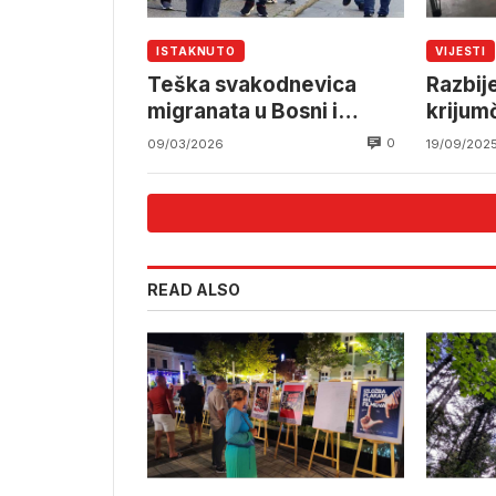
ISTAKNUTO
VIJESTI
Teška svakodnevica
Razbij
migranata u Bosni i
krijum
Hercegovini
iz BiH 
0
09/03/2026
19/09/202
READ ALSO