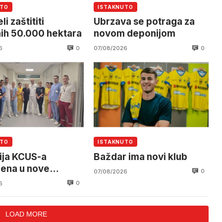
UTO
ISTAKNUTO
li zaštititi
Ubrzava se potraga za
ih 50.000 hektara
novom deponijom
0
0
6
07/08/2026
UTO
ISTAKNUTO
ija KCUS-a
Baždar ima novi klub
jena u nove
0
07/08/2026
rije
0
6
LOAD MORE