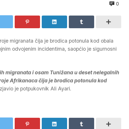
0
 troje migranata čija je brodica potonula kod obala
rojnim odvojenim incidentima, saopćio je sigurnosni
kih migranata i osam Tunižana u deset nelegalnih
 troje Afrikanaca čija je brodica potonula kod
zjavio je potpukovnik Ali Ayari.