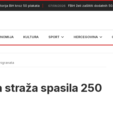
ija BiH kroz 50 plakata
FBiH želi zaštititi dodatnih 50.0
07/08/2026
ONOMIJA
KULTURA
SPORT
HERCEGOVINA
migranata
 straža spasila 250