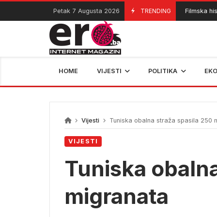
Skip
Petak 7 Augusta 2026
TRENDING
Filmska histor
07/08/2026
to
content
HOME
VIJESTI
POLITIKA
EK
Vijesti
Tuniska obalna straža spasila 250 
VIJESTI
Tuniska obalna
migranata