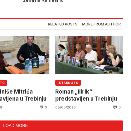
žena na Kamešnici”
RELATED POSTS
MORE FROM AUTHOR
UTO
ISTAKNUTO
iniše Mitrića
Roman „Ilirik“
avljena u Trebinju
predstavljen u Trebinju
0
0
6
08/08/2026
LOAD MORE