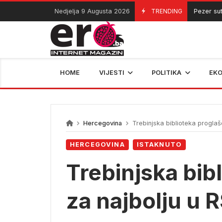
Skip
Nedjelja 9 Augusta 2026
TRENDING
Pezer sutra 
09/08/2026
to
content
HOME
VIJESTI
POLITIKA
EK
Hercegovina
Trebinjska biblioteka proglaš
HERCEGOVINA
ISTAKNUTO
Trebinjska bib
za najbolju u 