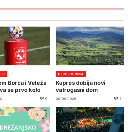
UTO
HERCEGOVINA
em Borca i Veleža
Kupres dobija novi
va se prvo kolo
vatrogasni dom
0
0
6
09/08/2026