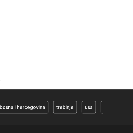
sna i hercegovina
trebinje
usa
BiH ekonomija