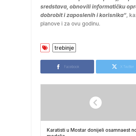
sredstava, obnovili informatičku opre
dobrobit i zaposlenih i korisnika“
, k
planove i za ovu godinu.
trebinje
Facebook
X Twitter
Karatisti u Mostar donijeli osamnaest n