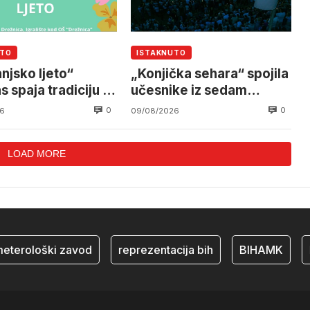
UTO
ISTAKNUTO
njsko ljeto“
„Konjička sehara“ spojila
 spaja tradiciju i
učesnike iz sedam
ost
zemalja
0
0
6
09/08/2026
LOAD MORE
erološki zavod
reprezentacija bih
BIHAMK
bo