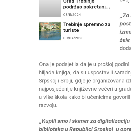
Grad Trebinje
podržao pokretanje
57 samostalnih
„Za 
05/11/2024
biznisa
post
Trebinje spremno za
turiste
izme
09/04/2026
žele
doda
Ona je podsjetila da je u prošloj godin
hiljada knjiga, da su uspostavili sarad
Srpskoj i Srbiji, gdje je organizovana 
najposjećenije književne večeri u gradu
u više škola kako bi učenicima govorili 
razvoju.
„Kupili smo i skener za digitalizaci
biblioteka u Republici Srpskoj, u opr