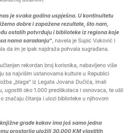
nas je svaka godina uspješna. U kontinuitetu
ižemo dobre i zapažene rezultate, što nam,
đu ostalih potvrđuju i biblioteke iz regiona koje
 sa nama saradanju“
, navela je Supić Vuković i
la da im je ipak najdraža pohvala sugrađana.
i učlanjen rekordan broj korisnika, nabavljeno više
nju sa najvišim ustanovama kulture u Republici
izložba „blaga“ iz Legata Jovana Dučića, imali
, ugostili oko 1.000 predškolaca i osnovaca, te ušli
o značaju čitanja i ulozi biblioteke u njihovom
ju knjižne građe kakav ima još samo jedna
emu prostorija uložili 30.000 KM vlastitih