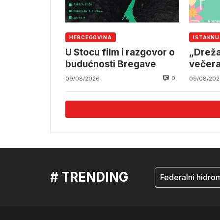
HERCEGOVINA
ISTAKN
U Stocu film i razgovor o
„Dreža
budućnosti Bregave
večeras
human
0
09/08/2026
09/08/202
# TRENDING
mostar
Federalni hidromet