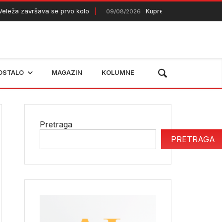
eža završava se prvo kolo
Kupres dobija novi vatrogas
09/08/2026
OSTALO
MAGAZIN
KOLUMNE
Pretraga
PRETRAGA