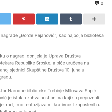
0
e nagrade „Đorđe Pejanović“, kao najbolja biblioteka
ku o nagradi donijela je Uprava Društva
iotekara Republike Srpske, a biće uručena na
anoj sjednici Skupštine Društva 10. juna u
gradu.
ktor Narodne biblioteke Trebinje Milosava Supić
vić je istakla zahvalnost onima koji su prepoznali
je, rad, trud, entuzijazam i krativnost zaposlenih u
 kulturnoj ustanovi.