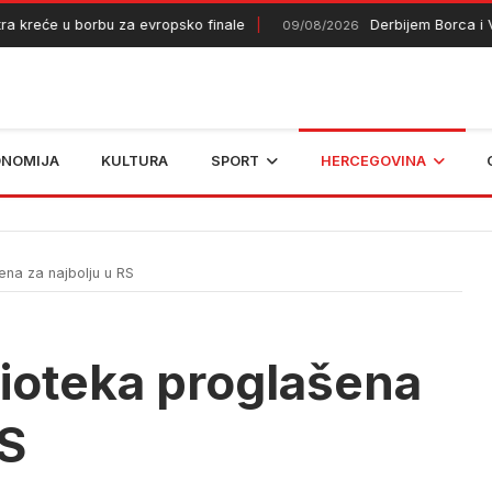
kreće u borbu za evropsko finale
Derbijem Borca i Vel
09/08/2026
ONOMIJA
KULTURA
SPORT
HERCEGOVINA
ena za najbolju u RS
lioteka proglašena
RS