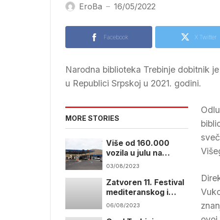
EroBa
16/05/2022
—
Facebook
X Twitter
Narodna biblioteka Trebinje dobitnik j
u Republici Srpskoj u 2021. godini.
Odlu
MORE STORIES
bibl
sveč
Više od 160.000
Više
vozila u julu na
prelazima Ivanica i
03/08/2023
Zupci
Dire
Zatvoren 11. Festival
Vuko
mediteranskog i
evropskog filma
znan
06/08/2023
ovoj