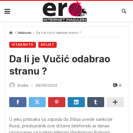
Skip
to
content
Istaknuto
Da li je Vučić odabrao stranu ?
ISTAKNUTO
SVIJET
Da li je Vučić odabrao
stranu ?
0
EroBa
29/05/2022
—
U jeku pritisaka sa zapada da Srbija uvede sankcije
Rusiji, predsjednik ove države telefonski je danas
razgovarao sa ruskim liderom Vladimirom Putinom.