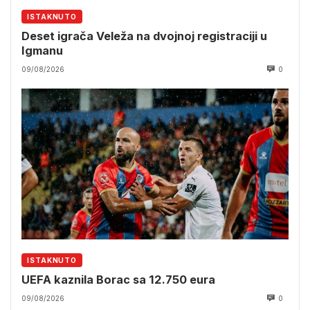
ISTAKNUTO
Deset igrača Veleža na dvojnoj registraciji u
Igmanu
09/08/2026
0
ISTAKNUTO
UEFA kaznila Borac sa 12.750 eura
09/08/2026
0