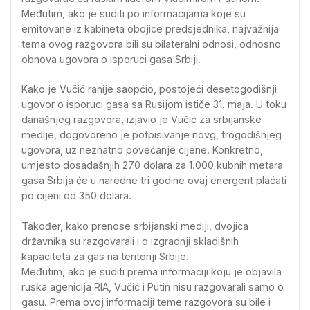
Međutim, ako je suditi po informacijama koje su
emitovane iz kabineta obojice predsjednika, najvažnija
tema ovog razgovora bili su bilateralni odnosi, odnosno
obnova ugovora o isporuci gasa Srbiji.
Kako je Vučić ranije saopćio, postojeći desetogodišnji
ugovor o isporuci gasa sa Rusijom ističe 31. maja. U toku
današnjeg razgovora, izjavio je Vučić za srbijanske
medije, dogovoreno je potpisivanje novg, trogodišnjeg
ugovora, uz neznatno povećanje cijene. Konkretno,
umjesto dosadašnjih 270 dolara za 1.000 kubnih metara
gasa Srbija će u naredne tri godine ovaj energent plaćati
po cijeni od 350 dolara.
Također, kako prenose srbijanski mediji, dvojica
državnika su razgovarali i o izgradnji skladišnih
kapaciteta za gas na teritoriji Srbije.
Međutim, ako je suditi prema informaciji koju je objavila
ruska agenicija RIA, Vučić i Putin nisu razgovarali samo o
gasu. Prema ovoj informaciji teme razgovora su bile i