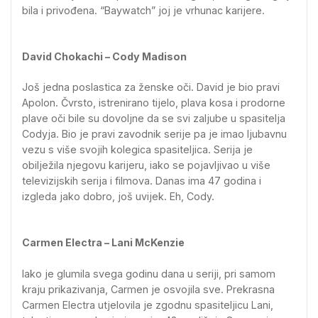
bila i privođena. “Baywatch” joj je vrhunac karijere.
David Chokachi – Cody Madison
Još jedna poslastica za ženske oči. David je bio pravi
Apolon. Čvrsto, istrenirano tijelo, plava kosa i prodorne
plave oči bile su dovoljne da se svi zaljube u spasitelja
Codyja. Bio je pravi zavodnik serije pa je imao ljubavnu
vezu s više svojih kolegica spasiteljica. Serija je
obilježila njegovu karijeru, iako se pojavljivao u više
televizijskih serija i filmova. Danas ima 47 godina i
izgleda jako dobro, još uvijek. Eh, Cody.
Carmen Electra – Lani McKenzie
Iako je glumila svega godinu dana u seriji, pri samom
kraju prikazivanja, Carmen je osvojila sve. Prekrasna
Carmen Electra utjelovila je zgodnu spasiteljicu Lani,