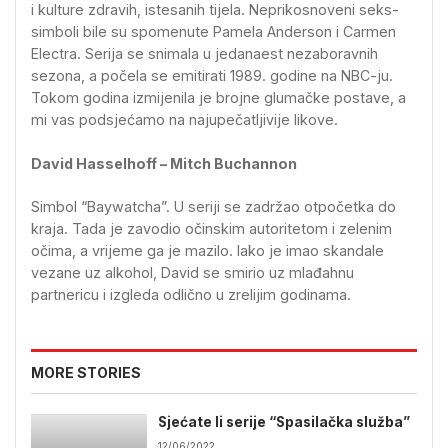
i kulture zdravih, istesanih tijela. Neprikosnoveni seks-
simboli bile su spomenute Pamela Anderson i Carmen
Electra. Serija se snimala u jedanaest nezaboravnih
sezona, a počela se emitirati 1989. godine na NBC-ju.
Tokom godina izmijenila je brojne glumačke postave, a
mi vas podsjećamo na najupečatljivije likove.
David Hasselhoff – Mitch Buchannon
Simbol “Baywatcha”. U seriji se zadržao otpočetka do
kraja. Tada je zavodio očinskim autoritetom i zelenim
očima, a vrijeme ga je mazilo. Iako je imao skandale
vezane uz alkohol, David se smirio uz mlađahnu
partnericu i izgleda odlično u zrelijim godinama.
MORE STORIES
Sjećate li serije “Spasilačka služba”
12/06/2022