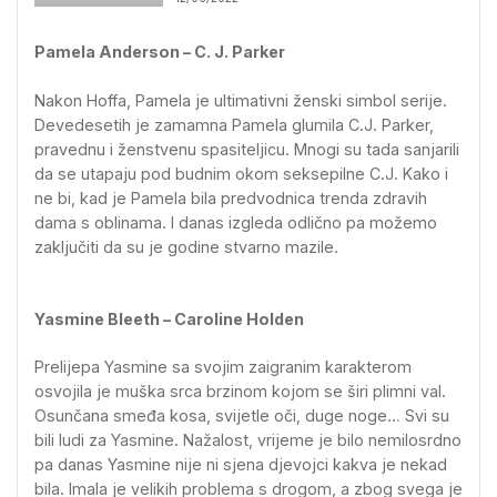
Pamela Anderson – C. J. Parker
Nakon Hoffa, Pamela je ultimativni ženski simbol serije.
Devedesetih je zamamna Pamela glumila C.J. Parker,
pravednu i ženstvenu spasiteljicu. Mnogi su tada sanjarili
da se utapaju pod budnim okom seksepilne C.J. Kako i
ne bi, kad je Pamela bila predvodnica trenda zdravih
dama s oblinama. I danas izgleda odlično pa možemo
zaključiti da su je godine stvarno mazile.
Yasmine Bleeth – Caroline Holden
Prelijepa Yasmine sa svojim zaigranim karakterom
osvojila je muška srca brzinom kojom se širi plimni val.
Osunčana smeđa kosa, svijetle oči, duge noge… Svi su
bili ludi za Yasmine. Nažalost, vrijeme je bilo nemilosrdno
pa danas Yasmine nije ni sjena djevojci kakva je nekad
bila. Imala je velikih problema s drogom, a zbog svega je