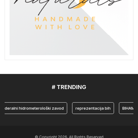
# TRENDING
ralni hidrometerološki zavod
reprezentacija bih
BIHAMK
© Copyright 2026, All Rights Reserved