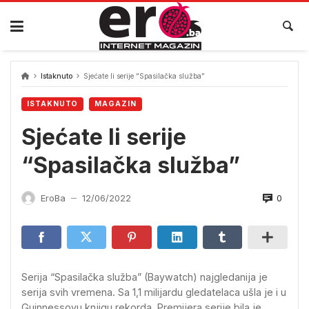
Skip
to
content
Istaknuto
Sjećate li serije “Spasilačka služba”
ISTAKNUTO
MAGAZIN
Sjećate li serije
“Spasilačka služba”
0
EroBa
12/06/2022
—
Serija “Spasilačka služba” (Baywatch) najgledanija je
serija svih vremena. Sa 1,1 milijardu gledatelaca ušla je i u
Guinnessovu knjigu rekorda. Premijera serije bila je