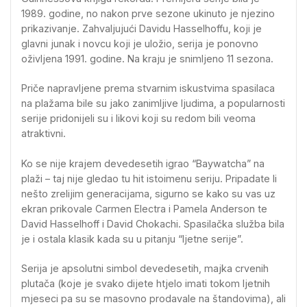
1989. godine, no nakon prve sezone ukinuto je njezino
prikazivanje. Zahvaljujući Davidu Hasselhoffu, koji je
glavni junak i novcu koji je uložio, serija je ponovno
oživljena 1991. godine. Na kraju je snimljeno 11 sezona.
Priče napravljene prema stvarnim iskustvima spasilaca
na plažama bile su jako zanimljive ljudima, a popularnosti
serije pridonijeli su i likovi koji su redom bili veoma
atraktivni.
Ko se nije krajem devedesetih igrao “Baywatcha” na
plaži – taj nije gledao tu hit istoimenu seriju. Pripadate li
nešto zrelijim generacijama, sigurno se kako su vas uz
ekran prikovale Carmen Electra i Pamela Anderson te
David Hasselhoff i David Chokachi. Spasilačka služba bila
je i ostala klasik kada su u pitanju “ljetne serije”.
Serija je apsolutni simbol devedesetih, majka crvenih
plutača (koje je svako dijete htjelo imati tokom ljetnih
mjeseci pa su se masovno prodavale na štandovima), ali