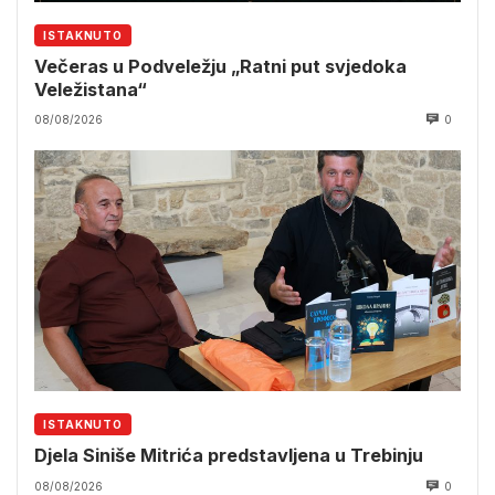
ISTAKNUTO
Večeras u Podveležju „Ratni put svjedoka
Veležistana“
08/08/2026
0
ISTAKNUTO
Djela Siniše Mitrića predstavljena u Trebinju
08/08/2026
0