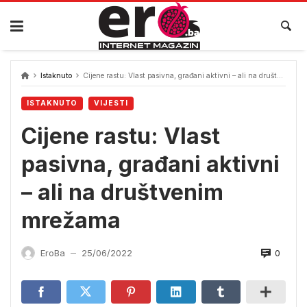
Skip
to
content
Istaknuto
Cijene rastu: Vlast pasivna, građani aktivni – ali na društvenim mrežama
ISTAKNUTO
VIJESTI
Cijene rastu: Vlast
pasivna, građani aktivni
– ali na društvenim
mrežama
0
EroBa
25/06/2022
—