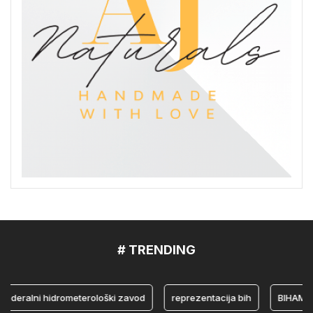
# TRENDING
ralni hidrometerološki zavod
reprezentacija bih
BIHAMK