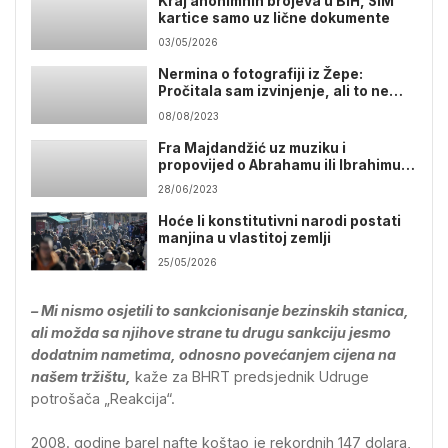
Kraj anonimnih brojeva u BiH, SIM
kartice samo uz lične dokumente
03/05/2026
Nermina o fotografiji iz Žepe:
Pročitala sam izvinjenje, ali to ne
prihvatam
08/08/2023
Fra Majdandžić uz muziku i
propovijed o Abrahamu ili Ibrahimu
čestitao Kurban-bajram
28/06/2023
Hoće li konstitutivni narodi postati
manjina u vlastitoj zemlji
25/05/2026
– Mi nismo osjetili to sankcionisanje bezinskih stanica,
ali možda sa njihove strane tu drugu sankciju jesmo
dodatnim nametima, odnosno povećanjem cijena na
našem tržištu,
kaže za BHRT predsjednik Udruge
potrošača „Reakcija“.
2008. godine barel nafte koštao je rekordnih 147 dolara,