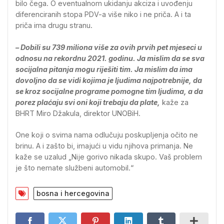
bilo čega. O eventualnom ukidanju akciza i uvođenju
diferenciranih stopa PDV-a više niko i ne priča. A i ta
priča ima drugu stranu.
– Dobili su 739 miliona više za ovih prvih pet mjeseci u
odnosu na rekordnu 2021. godinu. Ja mislim da se sva
socijalna pitanja mogu riješiti tim. Ja mislim da ima
dovoljno da se vidi kojima je ljudima najpotrebnije, da
se kroz socijalne programe pomogne tim ljudima, a da
porez plaćaju svi oni koji trebaju da plate,
kaže za
BHRT Miro Džakula, direktor UNOBiH.
One koji o svima nama odlučuju poskupljenja očito ne
brinu. A i zašto bi, imajući u vidu njihova primanja. Ne
kaže se uzalud „Nije gorivo nikada skupo. Vaš problem
je što nemate službeni automobil.“
bosna i hercegovina