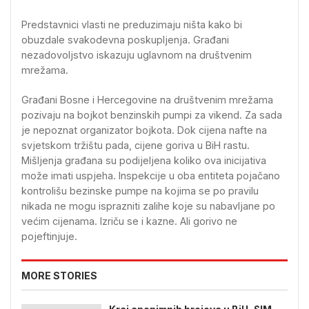
Predstavnici vlasti ne preduzimaju ništa kako bi
obuzdale svakodevna poskupljenja. Građani
nezadovoljstvo iskazuju uglavnom na društvenim
mrežama.
Građani Bosne i Hercegovine na društvenim mrežama
pozivaju na bojkot benzinskih pumpi za vikend. Za sada
je nepoznat organizator bojkota. Dok cijena nafte na
svjetskom tržištu pada, cijene goriva u BiH rastu.
Mišljenja građana su podijeljena koliko ova inicijativa
može imati uspjeha. Inspekcije u oba entiteta pojačano
kontrolišu bezinske pumpe na kojima se po pravilu
nikada ne mogu isprazniti zalihe koje su nabavljane po
većim cijenama. Izriču se i kazne. Ali gorivo ne
pojeftinjuje.
MORE STORIES