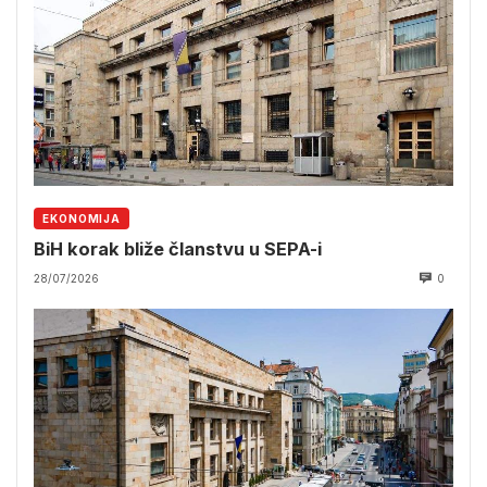
EKONOMIJA
BiH korak bliže članstvu u SEPA-i
28/07/2026
0