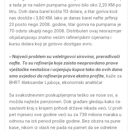
a tada je na našim pumpama gorivo bilo oko 2,20 KM po
litru. Ovih dana barel košta 113 dolara, a litar goriva kod
nas dostiže i 3,80 KM. Iako je danas barel nafte jeftiniji
23 posto nego 2008. godine, litar goriva na pumpama je
70 odsto skuplji nego 2008. Distributeri ovaj nesrazmjer
objašanjavaju znatno većim rafinerijskim cijenama i
kursu dolara koji je gotovo dostigao evro.
– Najveći problem su veletrgovci sirovina, prerađivači
nafte. To su rafinerije koje zaista neopravdano prave
vještačke nestašice i ucjenjuju kupce tako da ovih dana
smo svjedoci da rafinerije prave ekstra profite
, kaže za
BHRT Aleksandar Ljuboja, ekonomski analitičar
Sa svakodnevnim poskupljenjima teško se nose svi, a
možda najteže penzioneri. Dok građani gledaju kako će
sastaviti kraj s krajem prihodi države nikada veći. U prvih
pet mjeseci ove godine veći su za 739 miliona maraka u
odnosu na isti period prošle godine. Bez obzira na pune
kase, nikom iz vlasti ne pada na pamet da se odrekne